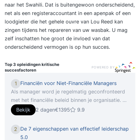
naar het Swahili. Dat is buitengewoon onderscheidend,
net als een registeraccountant in een apenpak of een
loodgieter die het gehele ouvre van Lou Reed kan
zingen tijdens het repareren van uw wasbak. U mag
zelf inschatten hoe groot de invloed van dat
onderscheidend vermogen is op hun succes.
Top 3 opleidingen
kritische
POWERED BY
succesfactoren
Financiën voor Niet-Financiële Managers
1
Als manager word je regelmatig geconfronteerd
met het financiële beleid binnen je organisatie. Je
moet daarbij de financiële consequenties van
Bekijk
2 dagen
€1395
9.9
beslissingen kunnen doorzien. Toch is het
ontleden van begrotingen en budgetten voor veel
De 7 eigenschappen van effectief leiderschap
2
managers een lastige puzzel. Laat staan dat je je
5.0