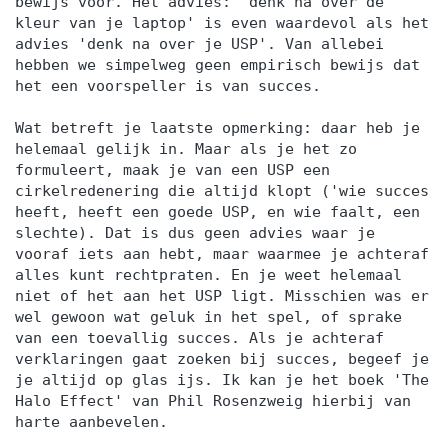
bewijs voor. Het advies: 'denk na over de
kleur van je laptop' is even waardevol als het
advies 'denk na over je USP'. Van allebei
hebben we simpelweg geen empirisch bewijs dat
het een voorspeller is van succes.
Wat betreft je laatste opmerking: daar heb je
helemaal gelijk in. Maar als je het zo
formuleert, maak je van een USP een
cirkelredenering die altijd klopt ('wie succes
heeft, heeft een goede USP, en wie faalt, een
slechte). Dat is dus geen advies waar je
vooraf iets aan hebt, maar waarmee je achteraf
alles kunt rechtpraten. En je weet helemaal
niet of het aan het USP ligt. Misschien was er
wel gewoon wat geluk in het spel, of sprake
van een toevallig succes. Als je achteraf
verklaringen gaat zoeken bij succes, begeef je
je altijd op glas ijs. Ik kan je het boek 'The
Halo Effect' van Phil Rosenzweig hierbij van
harte aanbevelen.