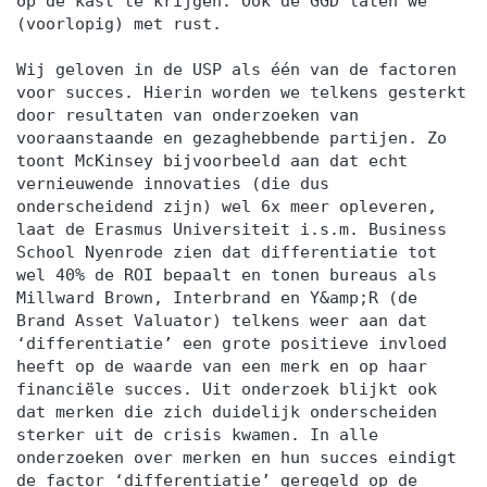
op de kast te krijgen. Ook de GGD laten we
(voorlopig) met rust.
Wij geloven in de USP als één van de factoren
voor succes. Hierin worden we telkens gesterkt
door resultaten van onderzoeken van
vooraanstaande en gezaghebbende partijen. Zo
toont McKinsey bijvoorbeeld aan dat echt
vernieuwende innovaties (die dus
onderscheidend zijn) wel 6x meer opleveren,
laat de Erasmus Universiteit i.s.m. Business
School Nyenrode zien dat differentiatie tot
wel 40% de ROI bepaalt en tonen bureaus als
Millward Brown, Interbrand en Y&amp;R (de
Brand Asset Valuator) telkens weer aan dat
‘differentiatie’ een grote positieve invloed
heeft op de waarde van een merk en op haar
financiële succes. Uit onderzoek blijkt ook
dat merken die zich duidelijk onderscheiden
sterker uit de crisis kwamen. In alle
onderzoeken over merken en hun succes eindigt
de factor ‘differentiatie’ geregeld op de