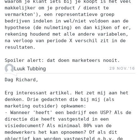
waarom je klant iets bij je koopt is het veel
makkelijker om je product / dienst te
vermarkten'), een representatieve groep
bedrijven indelen in wel/niet voldoen aan de
hypothese (de nulmeting) en dan kijken of er,
rekening houdend met alle andere variabelen,
na verloop van periode X verschil zit in de
resultaten.
Spoiler alert: dat doen marketeers nooit.
Luuk Tubbing
29 NOV.‘16
Dag Richard,
Erg interessant artikel. Het zet mij aan het
denken. Drie gedachten die bij mij (als
marketing outsider) opkwamen:
- Wanneer 'heeft' een bedrijf een USP? Als de
directie die heeft vastgesteld in een
visiedocument? Als minimaal 80% van de
medewerkers het kan opnoemen? Of als dit
objectief kan worden vastgesteld o.b.v. de