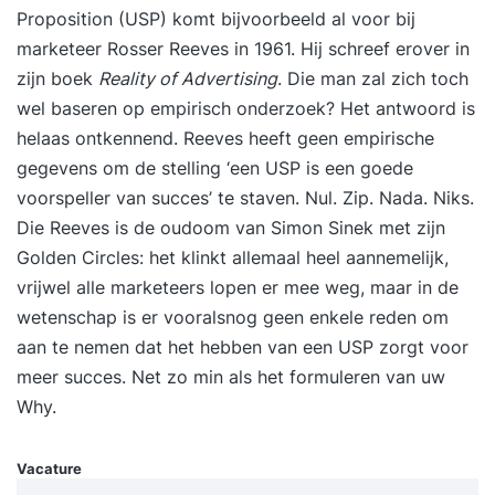
de belangrijkste onderdelen van financieel
Proposition (USP) komt bijvoorbeeld al voor bij
management, zoals balans, resultatenrekening,
marketeer Rosser Reeves in 1961. Hij schreef erover in
begrotingen, ratio’s en budgetten. Je kunt
zijn boek
Reality of Advertising
. Die man zal zich toch
eenvoudige kostencalculaties maken,
wel baseren op empirisch onderzoek? Het antwoord is
opbrengsten en prijzen berekenen en
helaas ontkennend. Reeves heeft geen empirische
investeringsplannen financieel onderbouwen.
gegevens om de stelling ‘een USP is een goede
Daarmee maak je beter onderbouwde
voorspeller van succes’ te staven. Nul. Zip. Nada. Niks.
beslissingen en vergroot je je invloed in de
Die Reeves is de oudoom van Simon Sinek met zijn
organisatie. Programma Dag 1 09:30 uur Start
Golden Circles: het klinkt allemaal heel aannemelijk,
training Basisbegrippen van financieel
vrijwel alle marketeers lopen er mee weg, maar in de
management en hun betekenis voor jouw rol.
wetenschap is er vooralsnog geen enkele reden om
Inzicht in kosten en opbrengsten en de impact op
aan te nemen dat het hebben van een USP zorgt voor
resultaten. Interpreteren van balans, begrotingen
meer succes
. Net zo min als het formuleren van
uw
en kasstroomoverzicht. Uitwerken en bespreken
Why
.
van praktijkcasussen uit jouw werkomgeving.
Kengetallen en ratioanalyse als instrument voor
Vacature
sturing. Balanced Scorecard: vertalen van