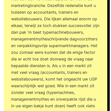
pas je het geleerde meteen toe in de praktijk.
marketingbranche. Dezelfde redenatie kunt u
Tijdens de tweede bijeenkomst bespreek je
loslaten op accountants, trainers en
samen met de trainer en de groep je ervaringen,
websitebouwers. Die lijken allemaal enorm op
inzichten en resultaten. Je sluit de training af met
elkaar, terwijl ze toch stukken succesvoller zijn
een persoonlijke eindevaluatie en een concreet
dan pak ‘m beet typemachinebouwers,
actieplan voor de periode daarna. Stap 3. Een
managementmytheschrijvende dagvoorzitters
jaar lang toegang tot het Online Learning
en verpakkingsvrije supermarktmanagers. Het
Platform Vanaf de eerste trainingsdag krijg je
zou zomaar eens kunnen dat de enige factor
toegang tot het YEARTH Online Learning
die er echt toe doet domweg de vraag naar
Platform. Hier vind je verdiepende artikelen,
bepaalde diensten is. Als u in een markt zit
opdrachten en tools om het geleerde direct toe
met veel vraag (accountants, trainers en
te passen. Je leert waar en wanneer het jou
websitebouwers), komt het ongeacht uw USP
uitkomt via de YEARTH app, je tablet of
waarschijnlijk wel goed. Wie in een markt zit
computer. Zo haal je het maximale resultaat uit je
zonder veel vraag (typemachines,
training en pas je het geleerde duurzaam toe in je
managementmythes en onverpakte rijst die u
dagelijkse praktijk. Over je trainer De training
in uw eigen bakje kunt doen) heeft ook niets
wordt verzorgd door een ervaren trainer met