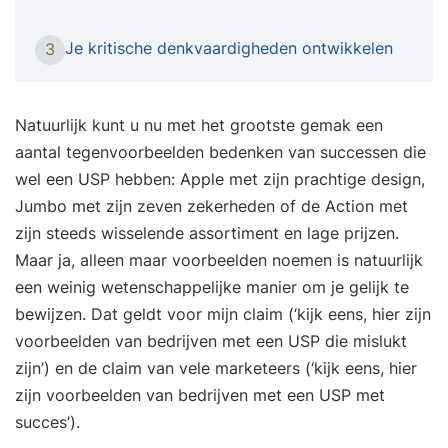
comfortabel voelt in gesprekken over cijfers en
resultaten. In de training ‘Financiën voor Niet-
Je kritische denkvaardigheden ontwikkelen
3
Financiële Managers’ leer je financiële
rapportages te lezen en te interpreteren. Je
wordt een kritische en volwaardige
Natuurlijk kunt u nu met het grootste gemak een
gesprekspartner voor collega’s en stakeholders
aantal tegenvoorbeelden bedenken van successen die
met een financiële achtergrond. Iets voor jou De
wel een USP hebben: Apple met zijn prachtige design,
training ‘Financiën voor Niet-Financiële Managers’
Jumbo met zijn zeven zekerheden of de Action met
is bedoeld voor managers en professionals
zijn steeds wisselende assortiment en lage prijzen.
zonder financiële achtergrond die inzicht willen
Maar ja, alleen maar voorbeelden noemen is natuurlijk
krijgen in cijfers en financieel beleid. Je wilt
een weinig wetenschappelijke manier om je gelijk te
volwaardig kunnen meedenken, praten en
bewijzen. Dat geldt voor mijn claim (‘kijk eens, hier zijn
besluiten nemen op basis van cijfers die ertoe
voorbeelden van bedrijven met een USP die mislukt
doen. Wat deze tweedaagse training uniek maakt
zijn’) en de claim van vele marketeers (‘kijk eens, hier
Tijdens de training ‘Financiën voor Niet-Financiële
zijn voorbeelden van bedrijven met een USP met
Managers’ wordt financiële kennis praktisch en
succes’).
begrijpelijk, ook als je geen financiële