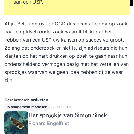
aan een USP.
ruime praktijkervaring. Onze trainers combineren
kennis, analytisch vermogen en een scherp
observatievermogen met een persoonlijke en
Afijn. Belt u gerust de GGD dus even af en ga op zoek
positieve aanpak. Ze confronteren op een
naar empirisch onderzoek waaruit blijkt dat het
respectvolle manier, dagen je uit en helpen je om
hebben van een USP uw kansen op succes vergroot.
het maximale uit jezelf te halen.
Zolang dat onderzoek er niet is, zijn adviseurs die hun
klanten op het hart drukken op zoek te gaan naar hun
onderscheidend vermogen bezig met het vertellen van
sprookjes waarvan we geen idee hebben of ze waar
zijn.
Gerelateerde artikelen
Management modellen
17 MEI‘16
Het sprookje van Simon Sinek
Richard Engelfriet