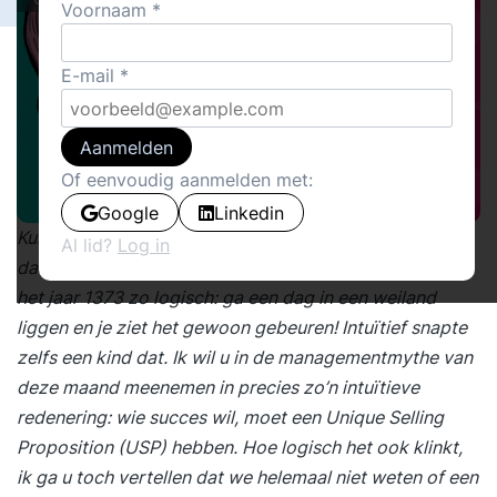
Voornaam
E-mail
Aanmelden
Of eenvoudig aanmelden met:
Google
Linkedin
Kunt u zich voorstellen dat er mensen zijn geweest die
Al lid?
Log in
dachten dat de zon om de aarde draaide? Dat leek in
het jaar 1373 zo logisch: ga een dag in een weiland
liggen en je ziet het gewoon gebeuren! Intuïtief snapte
zelfs een kind dat. Ik wil u in de managementmythe van
deze maand meenemen in precies zo’n intuïtieve
redenering: wie succes wil, moet een Unique Selling
Proposition (USP) hebben. Hoe logisch het ook klinkt,
ik ga u toch vertellen dat we helemaal niet weten of een