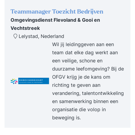
strategische doelen naar meetbare parameters.
Teammanager Toezicht Bedrijven
Formuleren van persoonlijke leerdoelen en
Omgevingsdienst Flevoland & Gooi en
actiepunten voor de komende periode. 17:00 uur
Vechtstreek
Einde training Dag 2 09:30 uur Start training
Lelystad, Nederland
Terugkoppeling op de tussenliggende periode en
Wil jij leidinggeven aan een
behaalde ervaringen. Opstellen, bewaken en
team dat elke dag werkt aan
onderbouwen van budgetten.
een veilige, schone en
Managementrapportages interpreteren en
duurzame leefomgeving? Bij de
benutten voor besluitvorming. Begroting en
OFGV krijg je de kans om
integraal management in de praktijk. Financiële
richting te geven aan
bedrijfsanalyse als basis voor strategische
verandering, talentontwikkeling
keuzes. Uitwerken en bespreken van
en samenwerking binnen een
praktijkcasussen. Best practices op het gebied
organisatie die volop in
van financieel management. Evaluatie van de
beweging is.
training en opstellen van een persoonlijk
praktijkgericht actieplan. 17:00 uur Einde training
Je training in 3 stappen Stap 1. Je start met een