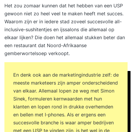
Het zou zomaar kunnen dat het hebben van een USP
persoonlijke intake Voorafgaand aan de training
gewoon niet zo heel veel te maken heeft met succes.
vul je een online intake in. Wil je liever je
Waarom zijn er in iedere stad zoveel succesvolle all-
persoonlijke leerdoelen toelichten? Dan plannen
inclusive-sushitentjes en ijssalons die allemaal op
we graag een telefonisch intakegesprek met je in.
elkaar lijken? Die doen het allemaal stukken beter dan
Op basis van je leerdoelen, achtergrond en
een restaurant dat Noord-Afrikaanse
aandachtspunten plaatsen we je in een
gemberwortelsoep verkoopt.
trainingsgroep met vergelijkbare professionals.
Zo sluit de training optimaal aan op jouw situatie
en ontwikkelbehoefte. Stap 2. Je volgt een
En denk ook aan de marketingindustrie zelf: de
inspirerende en praktijkgerichte training De
meeste marketeers zijn amper onderscheidend
tweedaagse training ‘Financiën voor Niet-
van elkaar. Allemaal lopen ze weg met Simon
Financiële Managers’ wordt verspreid over twee
Sinek, formuleren kernwaarden met hun
weken gegeven. De trainingsdagen bestaan uit
klanten en lopen rond in drukke overhemden
inspirerende inleidingen, praktische opdrachten
en bellen met I-phones. Als er ergens een
en reflectiemomenten die direct toepasbaar zijn
succesvolle branche is waar amper bedrijven
in je werk. Tussen de twee trainingsdagen door
met een USP te vinden zijn, is het wel in de