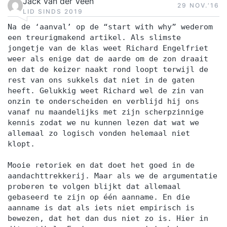
Jack van der Veen
29 NOV.‘16
LID SINDS 2019
Na de ‘aanval’ op de “start with why” wederom
een treurigmakend artikel. Als slimste
jongetje van de klas weet Richard Engelfriet
weer als enige dat de aarde om de zon draait
en dat de keizer naakt rond loopt terwijl de
rest van ons sukkels dat niet in de gaten
heeft. Gelukkig weet Richard wel de zin van
onzin te onderscheiden en verblijd hij ons
vanaf nu maandelijks met zijn scherpzinnige
kennis zodat we nu kunnen lezen dat wat we
allemaal zo logisch vonden helemaal niet
klopt.
Mooie retoriek en dat doet het goed in de
aandachttrekkerij. Maar als we de argumentatie
proberen te volgen blijkt dat allemaal
gebaseerd te zijn op één aanname. En die
aanname is dat als iets niet empirisch is
bewezen, dat het dan dus niet zo is. Hier in