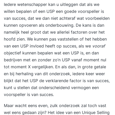
Iedere wetenschapper kan u uitleggen dat als we
achtergrond hebt. Theorie wordt direct
willen bepalen of een USP een goede voorspeller is
gekoppeld aan jouw werkomgeving en
van succes, dat we dan niet achteraf wat voorbeelden
praktijkcases uit het bedrijfsleven zorgen ervoor
kunnen opvoeren als onderbouwing. De kans is dan
dat je cijfers leert lezen én begrijpen. Je ontdekt
namelijk heel groot dat we allerlei factoren over het
hoe financiële inzichten helpen bij strategische
hoofd zien. We kunnen pas vaststellen of het hebben
keuzes en hoe je je eigen invloed vergroot in
van een USP invloed heeft op succes, als we
vooraf
gesprekken met financiële professionals.
objectief kunnen bepalen wat een USP is, en dan
Voordelen van deze tweedaagse opzet: Compact
bedrijven met en zonder zo’n USP vanaf moment nul
en direct toepasbaar programma. Praktische
tot moment X vergelijken. En als dan, in grote getale
koppeling tussen theorie en je eigen
en bij herhaling van dit onderzoek, iedere keer weer
werkomgeving. Realistische praktijkcases die
blijkt dat het USP de verklarende factor is van succes,
direct herkenbaar zijn. Gericht op snel resultaat
kunt u stellen dat onderscheidend vermogen een
zonder langdurige opleidingstrajecten. Resultaat
voorspeller is van succes.
Na deze training denk, praat en beslis je
volwaardig mee met collega’s en stakeholders
Maar wacht eens even, zulk onderzoek zal toch vast
over financiële vraagstukken. Je hebt inzicht in
wel eens gedaan zijn? Het idee van een Unique Selling