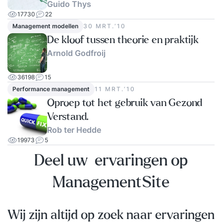
Guido Thys
17730
22
Management modellen
30 MRT.‘10
De kloof tussen theorie en praktijk
Arnold Godfroij
36198
15
Performance management
11 MRT.‘10
Oproep tot het gebruik van Gezond
Verstand.
Rob ter Hedde
19973
5
Deel uw ervaringen op
ManagementSite
Wij zijn altijd op zoek naar ervaringen