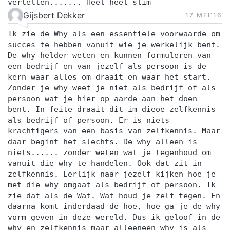
vertellen....... Heel heel slim
Gijsbert Dekker
17 MEI‘16
Ik zie de Why als een essentiele voorwaarde om
succes te hebben vanuit wie je werkelijk bent.
De why helder weten en kunnen formuleren van
een bedrijf en van jezelf als persoon is de
kern waar alles om draait en waar het start.
Zonder je why weet je niet als bedrijf of als
persoon wat je hier op aarde aan het doen
bent. In feite draait dit im dieoe zelfkennis
als bedrijf of persoon. Er is niets
krachtigers van een basis van zelfkennis. Maar
daar begint het slechts. De why alleen is
niets...... zonder weten wat je tegenhoud om
vanuit die why te handelen. Ook dat zit in
zelfkennis. Eerlijk naar jezelf kijken hoe je
met die why omgaat als bedrijf of persoon. Ik
zie dat als de Wat. Wat houd je zelf tegen. En
daarna komt inderdaad de hoe, hoe ga je de why
vorm geven in deze wereld. Dus ik geloof in de
why en zelfkennis maar alleeneen why is als