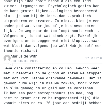
naar mijn idee nooit bedoeld als een 100%
zuiver uitgangspunt. Psychologisch gezien kan
de kans groter lijken....logisch beredeneerd
sluit je aan bij de idee..dan ..praktisch
uitproberen en ervaren. Zo niet...kies je een
ander pad wat voor jou of je business beter
lijkt. De weg naar de top loopt nooit recht .
Volgens mij is dat wat sinek zegt. Makkelijk
overigens om te zeggen wat niet klopt....maar
wat klopt dan volgens jou wel? Heb je zelf een
theorie richard?
Marius de With
17 MEI‘16
LID SINDS 2019
Geweldige constatering en column. Gewoon weer
met 2 beentjes op de grond en laten we stoppen
met dat kamillethee-drinkende gewauwel. Het is
gewoon oude wijn in nieuwe zakken, maar Simon
is slim genoeg om er geld aan te verdienen.
Ik ken een paar entrepreneurs (en nee, nog
niet zo groot dat ze beursgenoteerd zijn) die
vanuit niets na ca. 20 jaar een bedrijf hebben