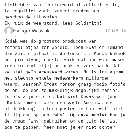
liefhebber van feedforward of zelfreflectie,
te cognitief zoals zoveel academisch
geschoolde filosofen.
Ik ruik de weerstand, lees Goldsmith!
Hartger Wassink
17 MEI‘16
Kodak was de grootste producent van
fotorolletjes ter wereld. Toen kwam er iemand
die zei: digitaal is de toekomst. Kodak bekeek
het prototype, constateerde dat hun winstmaker
(een fotorolletje) ontbrak en verklaarde dat
ze niet geïnteresseerd waren. Nu is Instagram
met slechts enkele medewerkers miljarden
waard. Waarom? Omdat mensen graag mooie foto's
delen, op een zo makkelijk mogelijke manier.
Foto's zijn emotie. Dat wist Kodak wel (een
'Kodak moment' werd een vaste Amerikaanse
uitdrukking), alleen pasten ze hun 'wat' niet
tijdig aan op hun 'why'. Op deze manier kun je
de vraag 'why' gebruiken om op tijd je 'wat'
aan te passen. Meer moet je er niet achter