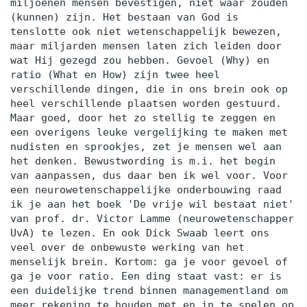
miljoenen mensen bevestigen, niet waar zouden
(kunnen) zijn. Het bestaan van God is
tenslotte ook niet wetenschappelijk bewezen,
maar miljarden mensen laten zich leiden door
wat Hij gezegd zou hebben. Gevoel (Why) en
ratio (What en How) zijn twee heel
verschillende dingen, die in ons brein ook op
heel verschillende plaatsen worden gestuurd.
Maar goed, door het zo stellig te zeggen en
een overigens leuke vergelijking te maken met
nudisten en sprookjes, zet je mensen wel aan
het denken. Bewustwording is m.i. het begin
van aanpassen, dus daar ben ik wel voor. Voor
een neurowetenschappelijke onderbouwing raad
ik je aan het boek 'De vrije wil bestaat niet'
van prof. dr. Victor Lamme (neurowetenschapper
UvA) te lezen. En ook Dick Swaab leert ons
veel over de onbewuste werking van het
menselijk brein. Kortom: ga je voor gevoel of
ga je voor ratio. Een ding staat vast: er is
een duidelijke trend binnen managementland om
meer rekening te houden met en in te spelen op