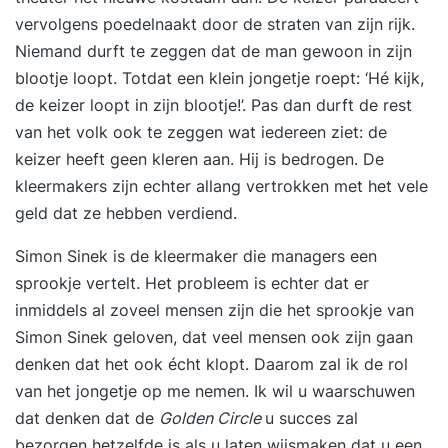
Practitioner gaan we naar een ongekend hoog
vervolgens poedelnaakt door de straten van zijn rijk.
niveau. De opleiding is gevuld met
Niemand durft te zeggen dat de man gewoon in zijn
“aha” momenten, krachtige resultaten op hoe je je
blootje loopt. Totdat een klein jongetje roept: ‘Hé kijk,
voelt, maakt een verdieping in jouw onbewuste
de keizer loopt in zijn blootje!’. Pas dan durft de rest
waarden en identiteit en het succes wat je hebt in
van het volk ook te zeggen wat iedereen ziet: de
je leven. "UNLP biedt opleidingen die bijdragen
keizer heeft geen kleren aan. Hij is bedrogen. De
aan persoonlijke en professionele ontwikkeling,
kleermakers zijn echter allang vertrokken met het vele
met thema’s als communicatie, (persoonlijk)
geld dat ze hebben verdiend.
leiderschap, coaching en systemisch werken."
Simon Sinek is de kleermaker die managers een
sprookje vertelt. Het probleem is echter dat er
inmiddels al zoveel mensen zijn die het sprookje van
Simon Sinek geloven, dat veel mensen ook zijn gaan
denken dat het ook écht klopt. Daarom zal ik de rol
van het jongetje op me nemen. Ik wil u waarschuwen
dat denken dat de
Golden Circle
u succes zal
bezorgen hetzelfde is als u laten wijsmaken dat u een