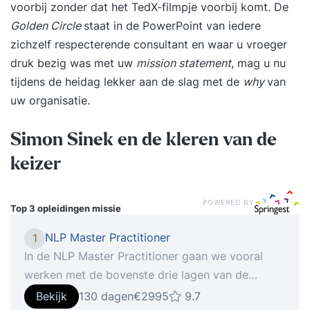
voorbij zonder dat het TedX-filmpje voorbij komt. De
Golden Circle
staat in de PowerPoint van iedere
zichzelf respecterende consultant en waar u vroeger
druk bezig was met uw
mission statement
, mag u nu
tijdens de heidag lekker aan de slag met de
why
van
uw organisatie.
Simon Sinek en de kleren van de
keizer
POWERED BY
Top 3 opleidingen
missie
NLP Master Practitioner
1
In de NLP Master Practitioner gaan we vooral
werken met de bovenste drie lagen van de
Logische Niveaus: Waarden & Overtuigingen,
Bekijk
130 dagen
€2995
9.7