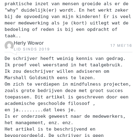
praktische inzet van mensen groeide als er de
"why" duidelijk(er) wordt. En het werkt zeker
bij de opvoeding van mijn kinderen! Er is veel
meer medewerking als je (kort) uitlegt wat de
bedoeling of reden is bij een opdracht of
taak..
Herly Wowor
17 MEI‘16
LID SINDS 2019
De schrijver heeft weinig kennis van gedrag.
Ik proef veel weerstand in het taalgebruik.
Ik zou deschrijver willen adviseren om
Marshall Goldsmith eens te lezen.
Om zich te verdiepen in mindfulness projecten,
zoals grote bedrijven deze met groot succes
toepassen. Dit artikel is geschreven door een
academische geschoolde filosoof ,
en ja.........dat lees je.
Is er onderzoek geweest naar de medewerkers,
het management, enz. enz.
Het artikel is te beschrijvend en
bevooroordeeld. De schrijver is geen