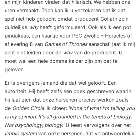
en mijn kinderen vinden dat hilarisch. We hebben ons
uren vermaakt. Toch kan ik u verzekeren dat ik dat
spel niet heb gekocht omdat producent Goliath zo’n
duidelijke
why
heeft geformuleerd. Ook als ik een pot
pindakaas, een kaartje voor PEC Zwolle – Heracles of
aflevering 8 van
Games of Thrones
aanschaf, laat ik mij
echt niet leiden door de
why
van de producent. U
moet wel een hele domme keizer zijn om dat te
geloven.
Er is overigens iemand die dat wel gelooft. Een
autoriteit. Hij heeft zelfs een boek geschreven waarin
hij laat zien dat onze hersenen precies werken zoals
de
Golden Circle.
Ik citeer:
'None of what I'm telling you
is my opinion. It's all grounded in the tenets of biology.
Not psychology, biology.'
U leest vervolgens over het
limbic system
van onze hersenen, dat verantwoordelijk