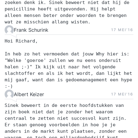
zoeken denk ik. Sinek beweert niet dat hij de
penicilline heeft uitgevonden. Hij helpt
alleen mensen beter onder woorden te brengen
wat ze misschien allang wisten.
Frank Schurink
17 MEI‘16
Hoi Richard,
In heb zo het vermoeden dat jouw Why hier is:
"Welke 'goeroe' zullen we nu eens onderuit
halen ;-)" Ik kijk uit naar het volgende
slachtoffer en als ik het wordt, dan lijkt het
mij gaaf, want dan is gedoemanagement een hype
:-)
Albert Keizer
17 MEI‘16
Sinek beweert in de eerste hoofdstukken van
zijn boek niet dat je zonder het waarom
centraal te zetten niet succesvol kunt zijn.
Er staan genoeg voorbeelden in hoe je je
anders in de markt kunt plaatsen, zonder een
waarom, en toch een miljardenbedrijf kunt