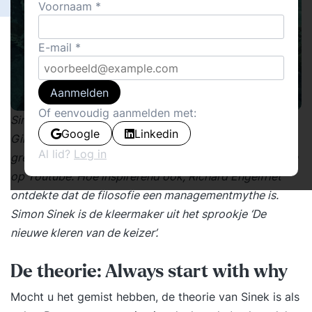
Voornaam
E-mail
Aanmelden
Of eenvoudig aanmelden met:
Simon Sinek is momenteel de onbetwiste leider van het
Google
Linkedin
Gilde der Goeroes. Zijn beroemde TedX-filmpje ‘How
Al lid?
Log in
great leaders inspire action’ is miljoenen keren bekeken
op Youtube. Hoe inspirerend ook, Richard Engelfriet
ontdekte dat de filosofie een managementmythe is.
Simon Sinek is de kleermaker uit het sprookje ‘De
nieuwe kleren van de keizer’.
De theorie: Always start with why
Mocht u het gemist hebben, de theorie van Sinek is als