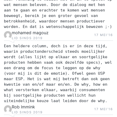
wat mensen beleven. Door de dialoog met hen
aan te gaan en erachter te komen wat mensen
beweegt, bereik je een groter gevoel van
betrokkenheid, waardoor mensen productiever
worden. En dat is wetenschappelijk bewezen ;-)
mohamed magouz
17 MEI‘16
LID SINDS 2019
Een heldere column, doch is er in deze tijd,
waarin productonderscheid steeds moeilijker
wordt (alles lijkt op elkaar en soortgelijke
producten hebben vaak ook dezelfde specs), wel
een drang om de focus te leggen op de why
(voor mij is dit de emotie). Ofwel geen USP
maar ESP. Het is wat mij betreft dan ook geen
kwestie van en/of maar en/en. De why, how en
what versterken elkaar, waarbij consumenten
bij soortgelijke producten wellicht hun
uiteindelijke keuze laat leiden door de why.
Rob Immink
17 MEI‘16
LID SINDS 2019