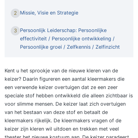
Identiteit en Missie. De NLP Master Practitioner is
een logisch vervolg op de NLP Practitioner
Missie, Visie en Strategie
2
Opleiding. In de NLP Master Practitioner vindt er
zowel een verbreding als een verdieping plaats.
Persoonlijk Leiderschap: Persoonlijke
3
Waar bij de NLP Practitioner vooral de focus lag
effectiviteit / Persoonlijke ontwikkeling /
op de onderste drie lagen van de Neurologische
Persoonlijke groei / Zelfkennis / Zelfinzicht
Niveaus, daar werken we in de NLP Master
Practitioner vooral op de bovenste drie lagen van
de Logische Niveaus: Waarden & Overtuigingen,
Kent u het sprookje van de nieuwe kleren van de
Identiteit en Missie. In de NLP Master opleiding
keizer? Daarin figureren een aantal kleermakers die
ga je de vruchten plukken van het harde werken
een verwende keizer overtuigen dat ze een zeer
wat je hebt gedaan in de Practitioner. Een
speciale stof hebben ontwikkeld die alleen zichtbaar is
opleiding die je de rest van je leven zal bijblijven.
voor slimme mensen. De keizer laat zich overtuigen
In de NLP Practitioner ben je vooral aan de slag
van het bestaan van deze stof en betaalt de
geweest om obstakels weg te nemen, innerlijke
kleermakers rijkelijk. De kleermakers vragen of de
conflicten te elimineren en te proeven van
keizer zijn kleren wil uitdoen en trekken met veel
datgene wat mogelijk is. In de NLP Master
theater het nieuwe kostuum aan. De keizer paradeert