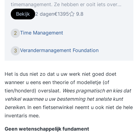
timemanagement. Ze hebben er ooit iets over
gelezen of zelfs een training gevolgd. Toch
Bekijk
2 dagen
€1395
9.8
vervallen velen na korte tijd weer in hun oude
werkpatronen. De reden? Ze richten zich op trucs
Time Management
2
en tools in plaats van op gedrag. In de training
‘Timemanagement’ leer je niet wat je hóórt te
Verandermanagement Foundation
3
doen, maar ontdek je hoe jíj omgaat met tijd,
focus en prioriteiten. Je krijgt inzicht in je eigen
gedragspatronen en leert hoe je vanuit
Het is dus niet zo dat u uw werk niet goed doet
bewustzijn structureel effectiever wordt. Een
wanneer u eens een theorie of modelletje (of
praktische training die direct resultaat oplevert in
tien/honderd) overslaat.
Wees pragmatisch en kies dat
je werk én in je energie. Iets voor jou De training
vehikel waarmee u uw bestemming het snelste kunt
‘Timemanagement’ is bedoeld voor professionals
bereiken.
In een fietsenwinkel neemt u ook niet de hele
die meer rendement, voldoening en focus uit hun
inventaris mee.
werkdag willen halen. Wat deze tweedaagse
Geen wetenschappelijk fundament
training uniek maakt In de training
‘Timemanagement’ worden gedragspsychologie,