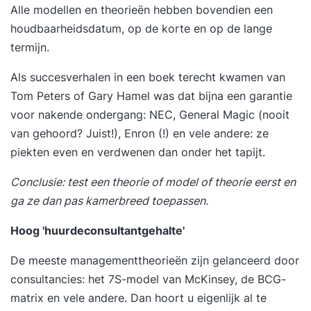
Alle modellen en theorieën hebben bovendien een
toegang tot het YEARTH Online Learning
houdbaarheidsdatum, op de korte en op de lange
Platform. Hier vind je verdiepende artikelen,
termijn.
opdrachten en tools om het geleerde direct toe
te passen. Je leert waar en wanneer het jou
Als succesverhalen in een boek terecht kwamen van
uitkomt via de YEARTH app, je tablet of
Tom Peters of Gary Hamel was dat bijna een garantie
computer. Zo haal je het maximale resultaat uit je
voor nakende ondergang: NEC, General Magic (nooit
training en pas je het geleerde duurzaam toe in je
van gehoord? Juist!), Enron (!) en vele andere: ze
dagelijkse praktijk. Over je trainer De training
piekten even en verdwenen dan onder het tapijt.
wordt verzorgd door een ervaren trainer met
ruime praktijkervaring. Onze trainers combineren
Conclusie: test een theorie of model of theorie eerst en
kennis, analytisch vermogen en een scherp
ga ze dan pas kamerbreed toepassen.
observatievermogen met een persoonlijke en
Hoog 'huurdeconsultantgehalte'
positieve aanpak. Ze confronteren op een
respectvolle manier, dagen je uit en helpen je om
De meeste managementtheorieën zijn gelanceerd door
het maximale uit jezelf te halen.
consultancies: het 7S-model van McKinsey, de BCG-
matrix en vele andere. Dan hoort u eigenlijk al te