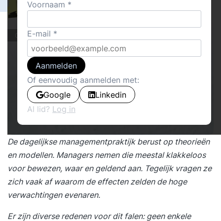
22
Voornaam
Guido Thys
16
E-mail
Cover stories · Boeken
Aanmelden
Of eenvoudig aanmelden met:
Google
Linkedin
Al lid?
Log in
De dagelijkse managementpraktijk berust op theorieën
en modellen. Managers nemen die meestal klakkeloos
voor bewezen, waar en geldend aan. Tegelijk vragen ze
zich vaak af waarom de effecten zelden de hoge
verwachtingen evenaren.
Er zijn diverse redenen voor dit falen: geen enkele