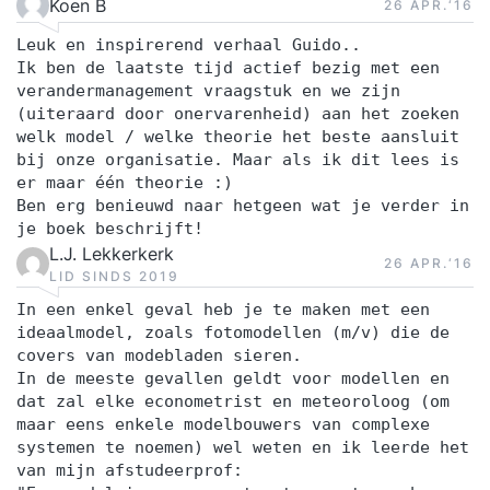
Koen B
26 APR.‘16
Leuk en inspirerend verhaal Guido..
Ik ben de laatste tijd actief bezig met een
verandermanagement vraagstuk en we zijn
(uiteraard door onervarenheid) aan het zoeken
welk model / welke theorie het beste aansluit
bij onze organisatie. Maar als ik dit lees is
er maar één theorie :)
Ben erg benieuwd naar hetgeen wat je verder in
je boek beschrijft!
L.J. Lekkerkerk
26 APR.‘16
LID SINDS 2019
In een enkel geval heb je te maken met een
ideaalmodel, zoals fotomodellen (m/v) die de
covers van modebladen sieren.
In de meeste gevallen geldt voor modellen en
dat zal elke econometrist en meteoroloog (om
maar eens enkele modelbouwers van complexe
systemen te noemen) wel weten en ik leerde het
van mijn afstudeerprof: