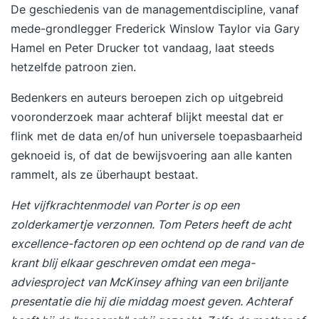
De geschiedenis van de managementdiscipline, vanaf
effectiviteitstechnieken en leiderschapsprincipes
mede-grondlegger Frederick Winslow Taylor via Gary
gecombineerd. Je leert niet alleen je tijd te
Hamel en Peter Drucker tot vandaag, laat steeds
managen, maar vooral het managen van jezelf.
hetzelfde patroon zien.
Voordelen van deze tweedaagse opzet: Inzicht in
je persoonlijke gedragspatronen en tijdverbruik.
Bedenkers en auteurs beroepen zich op uitgebreid
Meer focus op wat echt belangrijk is. Praktische
vooronderzoek maar achteraf blijkt meestal dat er
tools voor directe toepassing in je werk.
flink met de data en/of hun universele toepasbaarheid
Resultaat Na deze training weet je hoe je een
geknoeid is, of dat de bewijsvoering aan alle kanten
optimaal productiviteitsritme creëert. Je hebt
rammelt, als ze überhaupt bestaat.
overzicht, focus en controle over je werk. Je
Het vijfkrachtenmodel van Porter is op een
werkt met meer impact en minder stress. Ook
zolderkamertje verzonnen. Tom Peters heeft de acht
weet je bewust te communiceren tijdens kritieke
excellence-factoren op een ochtend op de rand van de
momenten en vergroot je invloed in uitdagende
krant blij elkaar geschreven omdat een mega-
situaties. Je boekt zichtbaar betere resultaten en
adviesproject van McKinsey afhing van een briljante
ervaart meer energie en voldoening in je werk.
presentatie die hij die middag moest geven. Achteraf
Programma Dag 1 09:30 uur Start training Wat