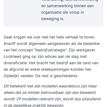
verliezen. Grenzen stellen en effectief
en samenwerking binnen een
verwachtingsmanagement. Focus houden in een
organisatie die volop in
dynamische en veeleisende werkomgeving.
beweging is.
Helder en daadkrachtig communiceren over
prioriteiten en keuzes. Borgen van nieuw gedrag
voor duurzame effectiviteit. Evaluatie van de
Vaak krijgen we ook niet het hele verhaal te horen.
training en opstellen van een persoonlijk
Ansoff wordt algemeen aangewezen als de bedenker
praktijkgericht actieplan. 17:00 uur Einde training
van het concept "bedrijfsstrategie". Zijn werkgever
Je training in 3 stappen Stap 1. Je start met een
Lockheed ging op zijn advies aan de slag met
persoonlijke intake Voorafgaand aan de training
diversificatie. Het bracht het bedrijf aan de rand van
vul je een online intake in. Wil je liever je
de afgrond en enkel steekpenningen konden het
persoonlijke leerdoelen toelichten? Dan plannen
(tijdelijk) redden. De rest is geschiedenis.
we graag een telefonisch intakegesprek met je in.
Dit betekent niet dat modellen waardeloos zijn maar
Op basis van je leerdoelen, achtergrond en
alleen dat ze minder betrouwbaar zijn dan beweerd
aandachtspunten plaatsen we je in een
wordt. Of modellen relevant zijn, wordt dus uitsluitend
trainingsgroep met vergelijkbare professionals.
in de dagelijkse praktijk bewezen.