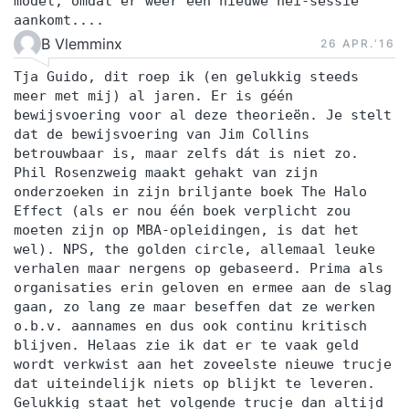
model, omdat er weer een nieuwe hei-sessie
aankomt....
B Vlemminx
26 APR.‘16
Tja Guido, dit roep ik (en gelukkig steeds
meer met mij) al jaren. Er is géén
bewijsvoering voor al deze theorieën. Je stelt
dat de bewijsvoering van Jim Collins
betrouwbaar is, maar zelfs dát is niet zo.
Phil Rosenzweig maakt gehakt van zijn
onderzoeken in zijn briljante boek The Halo
Effect (als er nou één boek verplicht zou
moeten zijn op MBA-opleidingen, is dat het
wel). NPS, the golden circle, allemaal leuke
verhalen maar nergens op gebaseerd. Prima als
organisaties erin geloven en ermee aan de slag
gaan, zo lang ze maar beseffen dat ze werken
o.b.v. aannames en dus ook continu kritisch
blijven. Helaas zie ik dat er te vaak geld
wordt verkwist aan het zoveelste nieuwe trucje
dat uiteindelijk niets op blijkt te leveren.
Gelukkig staat het volgende trucje dan altijd