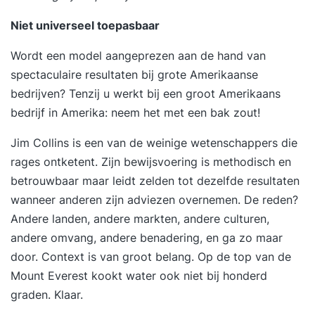
Zo sluit de training optimaal aan op jouw situatie
en ontwikkelbehoefte. Stap 2. Je volgt een
Niet universeel toepasbaar
inspirerende en praktijkgerichte training De
Wordt een model aangeprezen aan de hand van
tweedaagse training Timemanagement wordt
spectaculaire resultaten bij grote Amerikaanse
verspreid over twee weken gegeven. De
bedrijven? Tenzij u werkt bij een groot Amerikaans
trainingsdagen bestaan uit inspirerende
bedrijf in Amerika: neem het met een bak zout!
inleidingen, praktische opdrachten en
reflectiemomenten die direct toepasbaar zijn in je
Jim Collins is een van de weinige wetenschappers die
werk. Tussen de twee trainingsdagen door pas je
rages ontketent. Zijn bewijsvoering is methodisch en
het geleerde meteen toe in de praktijk. Tijdens de
betrouwbaar maar leidt zelden tot dezelfde resultaten
tweede bijeenkomst bespreek je samen met de
wanneer anderen zijn adviezen overnemen. De reden?
trainer en de groep je ervaringen, inzichten en
Andere landen, andere markten, andere culturen,
resultaten. Je sluit de training af met een
andere omvang, andere benadering, en ga zo maar
persoonlijke eindevaluatie en een concreet
door. Context is van groot belang. Op de top van de
actieplan voor de periode daarna. Stap 3. Een
Mount Everest kookt water ook niet bij honderd
jaar lang toegang tot het Online Learning
graden. Klaar.
Platform Vanaf de eerste trainingsdag krijg je