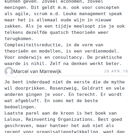
kunnen geven. Zoveel economen, zoveel
meningen. Dit geldt m.m. ook voor concepten
als agile, scrum e.d. Leuke management speak
maar het is allemaal oude wijn in nieuwe
zakken. Als je een tijdje meeloopt zie je ook
telkens dezelfde quatsch theorieën weer
terugkomen.
Complexiteitsreductie, in de vorm van
theorieën en modellen, is een verdienmodel.
Voor onderwijs en consultancy. De praktische
waarde is nihil. Zelf na denken werkt beter.
Marcel van Marrewijk
26 APR.‘16
Je bent inderdaad niet de eerste die de mythe
wil doorprikken. Rosenzweig, Goldratt en vele
anderen gingen je voor. En terecht. Er wordt
wat afgebluft. En soms met de beste
bedoelingen.
Laatste parel aan de kroon is het boek van
Laloux, Reinventing Organizations. Best goed
geschreven, maar hanteer het aub niet als
recept voor organisatieontwikkeling, want dan