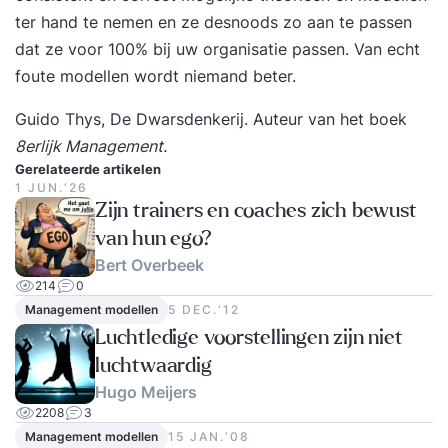
ter hand te nemen en ze desnoods zo aan te passen
dat ze voor 100% bij uw organisatie passen. Van echt
foute modellen wordt niemand beter.
Guido Thys, De Dwarsdenkerij. Auteur van het boek
8erlijk Management
.
Gerelateerde artikelen
1 JUN.‘26
Zijn trainers en coaches zich bewust
van hun ego?
Bert Overbeek
214
0
Management modellen
5 DEC.‘12
Luchtledige voorstellingen zijn niet
luchtwaardig
Hugo Meijers
2208
3
Management modellen
15 JAN.‘08