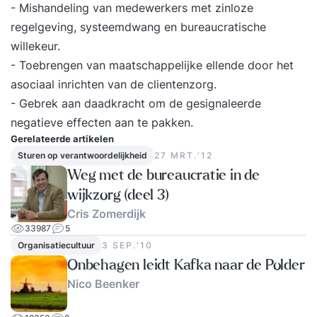
niveau en interesses. 3: Cursusdatum Op je zelf
- Mishandeling van medewerkers met zinloze
gekozen cursusdatum ga je één op één aan de
regelgeving, systeemdwang en bureaucratische
slag met onze trainer, die je alle aspecten van de
willekeur.
software laat zien in praktijkgerichte oefeningen.
- Toebrengen van maatschappelijke ellende door het
Wij stellen een computer met de software tot je
asociaal inrichten van de clientenzorg.
beschikking. 4: StudyFlix Na de cursus Lightroom
- Gebrek aan daadkracht om de gesignaleerde
CC krijg je toegang tot ons online
negatieve effecten aan te pakken.
cursusplatform, waar je terug kan blikken op de
Gerelateerde artikelen
cursus of aan de slag kunt gaan met gevorderde
Sturen op verantwoordelijkheid
27 MRT.‘12
stof, certificaten kan verdienen & meer
Weg met de bureaucratie in de
wijkzorg (deel 3)
Cris Zomerdijk
33987
5
Organisatiecultuur
3 SEP.‘10
Onbehagen leidt Kafka naar de Polder
Nico Beenker