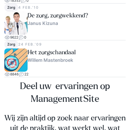
18353
0
Zorg
4 FEB.‘10
De zorg, zorgwekkend?
Janus Kizuna
9622
0
Zorg
24 FEB.‘09
Het zorgschandaal
Willem Mastenbroek
8846
22
Deel uw ervaringen op
ManagementSite
Wij zijn altijd op zoek naar ervaringen
uit de praktijk, wat werkt wel, wat