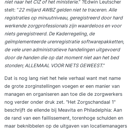
niet naar het CIZ of het ministerie.
” ?Edwin Leutscher
stelt: “
22 miljard AWBZ gelden niet te traceren. Alle
registraties op minuutniveau, geregistreerd door hard
werkende zorgprofessionals zijn waardeloos en voor
niets geregistreerd. De Kaderregeling, de
geïmplementeerde urenregistratie softwarepakketten,
de vele uren administratieve handelingen uitgevoerd
door de handen die op dat moment niet aan het bed
stonden; ALLEMAAL VOOR NIETS GEWEEST.
”
Dat is nog lang niet het hele verhaal want met name
de grote zorginstellingen voegen er een manier van
managen en organiseren aan toe die de zorgwerkers
nog verder onder druk zet. "H
et Zorgschandaal 1
"
beschrijft de ellende bij Meavita en Philadelphia: Aan
de rand van een faillissement, torenhoge schulden en
maar beknibbelen op de uitgaven van locatiemanagers