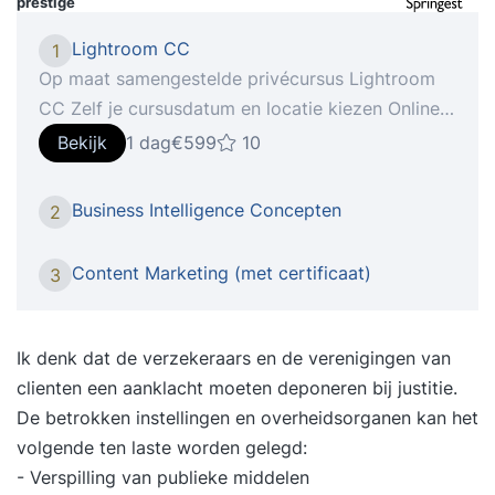
prestige
Lightroom CC
1
Op maat samengestelde privécursus Lightroom
CC Zelf je cursusdatum en locatie kiezen Online
verder leren met StudyFlix De nieuwste telg van
Bekijk
1 dag
€599
10
Creative Cloud gooit in een flitsend jasje het roer
om qua interface en gebruikerservaring. in onze
Business Intelligence Concepten
2
cursus Lightroom CC ga je aan de slag om, indien
gewenst met je eigen materiaal, foto’s om te
Content Marketing (met certificaat)
3
toveren naar beeld waar je echt trots op kan zijn!
Hoe het werkt 1: Intake Na je inschrijving voor de
cursus Lightroom CC vindt er een telefonische
Ik denk dat de verzekeraars en de verenigingen van
intake plaats, waarin we je huidige niveau en
clienten een aanklacht moeten deponeren bij justitie.
leerbehoefte bepalen. 2: Voorbereiding Wij gaan
De betrokken instellingen en overheidsorganen kan het
aan de slag om een persoonlijk cursusprogramma
volgende ten laste worden gelegd:
voor je samen te stellen op basis van je huidige
- Verspilling van publieke middelen