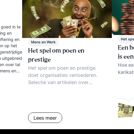
 goed in te
ling en
uftering en
Het spe
Mens en Werk
en op het
Een b
Het spel om poen en
genstrijdige
is ee
 uitgebreid
prestige
en over tal
Hoe ee
Het spel om poen en prestige
 mens en
karika
doet organisaties verloederen.
Selectie van artikelen over
verhuftering, zakkenvullerij en
bestuurlijke ellende. Wat te doen?
Lees meer