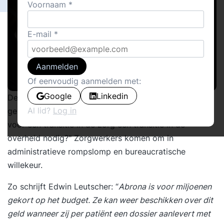
Voornaam
E-mail
Aanmelden
Of eenvoudig aanmelden met:
Google
Linkedin
De haren rijzen je te berge. Heeft u de reacties
Al lid?
Log in
gelezen bij de columns “
Het zorgschandaal
” en “
Is er
voor een transitie in de zorg een transitie in de
overheid
nodig?" Zorgwerkers komen om in
administratieve rompslomp en bureaucratische
willekeur.
Zo schrijft Edwin Leutscher: “
Abrona is voor miljoenen
gekort op het budget. Ze kan weer beschikken over dit
geld wanneer zij per patiënt een dossier aanlevert met