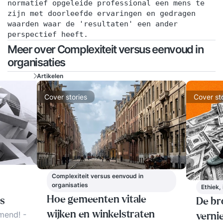
normatief opgeleide professional een mens te
zijn met doorleefde ervaringen en gedragen
waarden waar de 'resultaten' een ander
perspectief heeft.
Meer over Complexiteit versus eenvoud in
organisaties
Artikelen
Cover stories
Cover st
Complexiteit versus eenvoud in
organisaties
Ethiek,
Hoe gemeenten vitale
es
De br
mend! -
wijken en winkelstraten
verni