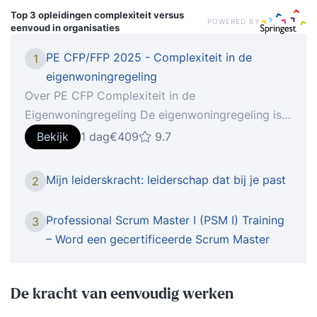
Top 3 opleidingen
complexiteit versus
POWERED BY
eenvoud in organisaties
PE CFP/FFP 2025 - Complexiteit in de
1
eigenwoningregeling
Over PE CFP Complexiteit in de
Eigenwoningregeling De eigenwoningregeling is
door de jaren heen steeds ingewikkelder
Bekijk
1 dag
€409
9.7
geworden door diverse wijzigingen. Deze training
helpt je om alle onderdelen in samenhang toe te
Mijn leiderskracht: leiderschap dat bij je past
2
passen en biedt praktische handvatten voor het
oplossen van complexe vraagstukken binnen de
Professional Scrum Master I (PSM I) Training
3
regeling. De inhoud van de training Tijdens deze
– Word een gecertificeerde Scrum Master
training behandelen we de volgende
onderwerpen: Herhaling van basiskennis: Leer
hoe je eigenwoningreserves, aflossingsstanden
De kracht van eenvoudig werken
en bestaande eigenwoningschulden toepast in