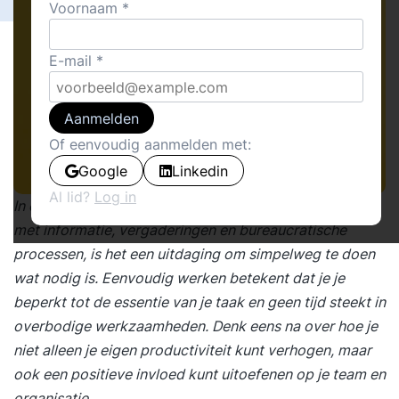
Voornaam
E-mail
Aanmelden
Of eenvoudig aanmelden met:
Google
Linkedin
Al lid?
Log in
In een wereld waar we constant worden overspoeld
met informatie, vergaderingen en bureaucratische
processen, is het een uitdaging om simpelweg te doen
wat nodig is. Eenvoudig werken betekent dat je je
beperkt tot de essentie van je taak en geen tijd steekt in
overbodige werkzaamheden. Denk eens na over hoe je
niet alleen je eigen productiviteit kunt verhogen, maar
ook een positieve invloed kunt uitoefenen op je team en
organisatie.