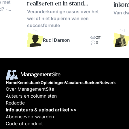
e met
realiseren en in stand
inkom
? -
Veranderkundige casus over het
houden
Van dw
wel of niet kopiëren van een
l we
succesformule
ple!'
201
Rudi Darson
0
k. Doe
Home
Kennisbank
Opleidingen
Vacatures
Boeken
Netwerk
Over ManagementSite
Auteurs en columnisten
Redactie
Info auteurs & upload artikel >>
Abonneevoorwaarden
Code of conduct