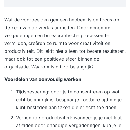
training? Na afloop kun je: Juridisch en fiscaal
sluitende adviezen geven over de
Wat de voorbeelden gemeen hebben, is de focus op
eigenwoningregeling. Klanten begeleiden bij de
de kern van de werkzaamheden. Door onnodige
juiste vastlegging van hun eigenwoningverleden.
vergaderingen en bureaucratische processen te
Oplossingen bieden voor complexe vraagstukken
vermijden, creëren ze ruimte voor creativiteit en
zoals overbruggingsfinancieringen en
productiviteit. Dit leidt niet alleen tot betere resultaten,
vermogensopbouwproducten (KEW, SEW, BEW).
maar ook tot een positieve sfeer binnen de
Met deze training ben je beter uitgerust om
organisatie. Waarom is dit zo belangrijk?
klanten deskundig en efficiënt te helpen in jouw
adviespraktijk.
Voordelen van eenvoudig werken
Tijdsbesparing: door je te concentreren op wat
echt belangrijk is, bespaar je kostbare tijd die je
kunt besteden aan taken die er echt toe doen.
Verhoogde productiviteit: wanneer je je niet laat
afleiden door onnodige vergaderingen, kun je je