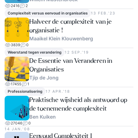
2416
2
Complexiteit versus eenvoud in organisaties
13 FEB.‘23
Halveer de complexiteit van je
organisatie !
Maaikel Klein Klouwenberg
3839
0
Weerstand tegen verandering
12 SEP.‘19
De Essentie van Veranderen in
Organisaties
Tjip de Jong
17455
1
Professionalisering
17 APR.‘18
Praktische wijsheid als antwoord op
de toenemende complexiteit
Ben Kuiken
27046
0
14 JAN.‘08
Eenvoud Complexiteit I