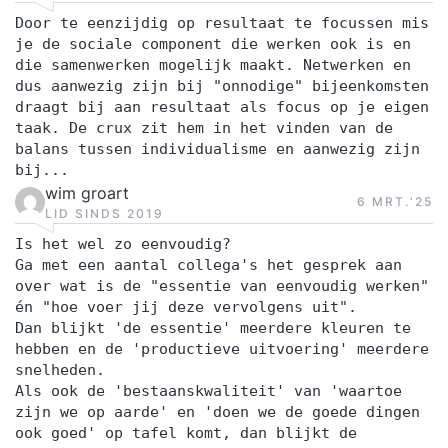
Door te eenzijdig op resultaat te focussen mis
je de sociale component die werken ook is en
die samenwerken mogelijk maakt. Netwerken en
dus aanwezig zijn bij "onnodige" bijeenkomsten
draagt bij aan resultaat als focus op je eigen
taak. De crux zit hem in het vinden van de
balans tussen individualisme en aanwezig zijn
bij...
wim groart
6 MRT.‘25
LID SINDS 2019
Is het wel zo eenvoudig?
Ga met een aantal collega's het gesprek aan
over wat is de "essentie van eenvoudig werken"
én "hoe voer jij deze vervolgens uit".
Dan blijkt 'de essentie' meerdere kleuren te
hebben en de 'productieve uitvoering' meerdere
snelheden.
Als ook de 'bestaanskwaliteit' van 'waartoe
zijn we op aarde' en 'doen we de goede dingen
ook goed' op tafel komt, dan blijkt de