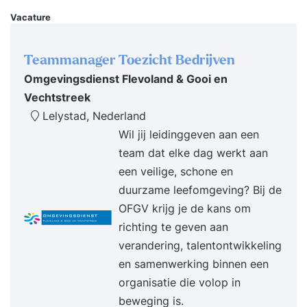
klantcasussen, ook binnen diverse
Vacature
samenlevingsvormen. Onvolledig
eigenwoningverleden: Ontdek hoe je klanten
Teammanager Toezicht Bedrijven
begeleidt bij ontbrekend eigenwoningverleden en
Omgevingsdienst Flevoland & Gooi en
minimaliseer aansprakelijkheidsrisico’s.
Vechtstreek
Overbruggingssituaties: Verdiep je in de gevolgen
Lelystad, Nederland
van overbruggingsfinancieringen, inclusief
Wil jij leidinggeven aan een
vervreemdingssaldo, sleutelovereenkomsten en
team dat elke dag werkt aan
overdrachtsbelasting. KEW, SEW en BEW: Krijg
een veilige, schone en
inzicht in de mogelijkheden en beperkingen van
duurzame leefomgeving? Bij de
deze vermogensopbouwproducten en adviseer
OFGV krijg je de kans om
over voortzetting of afkoop. Voor wie is deze
richting te geven aan
training bedoeld? Deze training is geschikt voor
verandering, talentontwikkeling
financieel en hypotheekadviseurs die hun klanten
en samenwerking binnen een
deskundig willen adviseren over de
organisatie die volop in
eigenwoningregeling, zelfs in de meest
beweging is.
uitdagende situaties. Wat kun je na deze