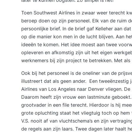
later te kunnen oogsten. Zo simpel is het!
Toen Southwest Airlines in zwaar weer terecht 
beroep doen op zijn personeel. Elk van de ruim
persoonlijke brief. In de brief gaf Kelleher aan 
op die manier kon men in de lucht blijven. Aan h
ideeën te komen. Het idee moest aan twee voorwa
opleveren en afkomstig zijn uit het eigen werkgeb
werknemers bij zijn project te betrekken. Met als
Ook bij het personeel is de oneliner van de prij
illustreert dat als geen ander. Een tweeënzestig
Airlines van Los Angeles naar Denver vliegen. De r
Daarom heeft zijn vrouw een lastminute geboekt.
grootvader in een file terecht. Hierdoor is hij mee
grote opluchting staat het vliegtuig toch op hem
V.S. nooit af van vluchtschema’s en zijn vertragin
de regels aan zijn laars. Twee dagen later haalt 