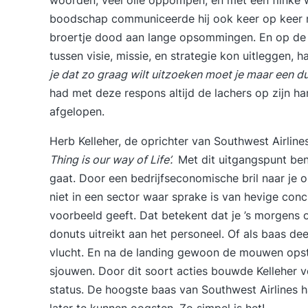
woorden, veel olie oppompen, en met een flinke
boodschap communiceerde hij ook keer op keer na
broertje dood aan lange opsommingen. En op de vr
tussen visie, missie, en strategie kon uitleggen, 
je dat zo graag wilt uitzoeken moet je maar een d
had met deze respons altijd de lachers op zijn h
afgelopen.
Herb Kelleher, de oprichter van Southwest Airline
Thing is our way of Life’.
Met dit uitgangspunt ben
gaat. Door een bedrijfseconomische bril naar je o
niet in een sector waar sprake is van hevige concu
voorbeeld geeft. Dat betekent dat je ’s morgens 
donuts uitreikt aan het personeel. Of als baas de
vlucht. En na de landing gewoon de mouwen opstr
sjouwen. Door dit soort acties bouwde Kelleher v
status. De hoogste baas van Southwest Airlines h