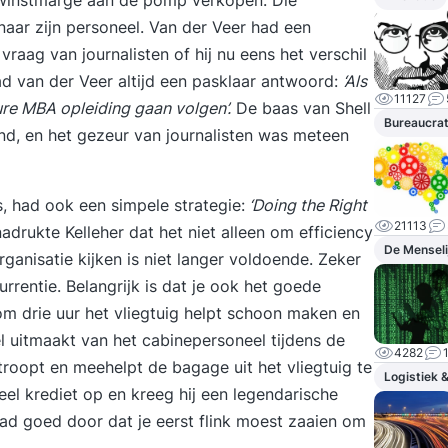
 winstmarge aan de pomp verkopen. Die
ar zijn personeel. Van der Veer had een
aag van journalisten of hij nu eens het verschil
had van der Veer altijd een pasklaar antwoord:
‘Als
11127
ure MBA opleiding gaan volgen’.
De baas van Shell
Bureaucrat
and, en het gezeur van journalisten was meteen
s, had ook een simpele strategie:
‘Doing the Right
21113
adrukte Kelleher dat het niet alleen om efficiency
De Menseli
rganisatie kijken is niet langer voldoende. Zeker
rrentie. Belangrijk is dat je ook het goede
om drie uur het vliegtuig helpt schoon maken en
el uitmaakt van het cabinepersoneel tijdens de
4282
oopt en meehelpt de bagage uit het vliegtuig te
Logistiek 
eel krediet op en kreeg hij een legendarische
ad goed door dat je eerst flink moest zaaien om