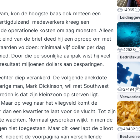
14965
kwam, kon de hoogste baas ook meteen een
Leidingge
 dertigduizend medewerkers kreeg een
dat de operationele kosten omlaag moesten. Alleen
et eind van de brief deed hij een oproep om met
arden voldoen: minimaal vijf dollar per dag
42538
ied. Door die persoonlijke aanpak wist hij veel
Bedrijfsku
 resultaat miljoenen dollars aan besparingen.
svechter diep verankerd. De volgende anekdote
 jarige man, Mark Dickinson, wil met Southwest
27494
eden is dat zijn kleinzoon op sterven ligt.
Verwaarloz
 Maar op weg naar het vliegveld komt de
r dan een kwartier te laat voor de vlucht. Tot zijn
 te wachten. Normaal gesproken wijkt in men de
gen niet toegestaan. Maar dit keer lapt de piloot
48432
het incident de voorpagina van verschillende
Besturen e