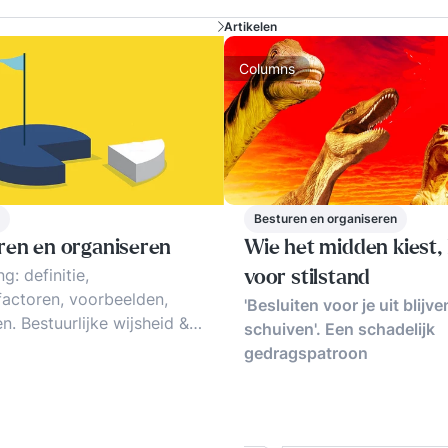
Artikelen
Columns
Besturen en organiseren
ren en organiseren
Wie het midden kiest, 
g: definitie,
voor stilstand
actoren, voorbeelden,
'Besluiten voor je uit blijve
en. Bestuurlijke wijsheid &
schuiven'. Een schadelijk
lijke ellende in
gedragspatroon
aties: hoe aanpakken.
en tips.