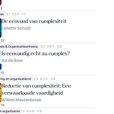
3
ven
27 SEP.‘11
De eenvoud van complexiteit
Lenette Schuijt
22
nde & Organisatieontwerp
30 OKT.‘09
Is eenvoudig echt zo complex?
Ad de Beer
10
ing en organisatierot
24 AUG.‘09
Reductie van complexiteit: Een
verwaarloosde vaardigheid
Willem Mastenbroek
19
n organiseren
3 AUG.‘09