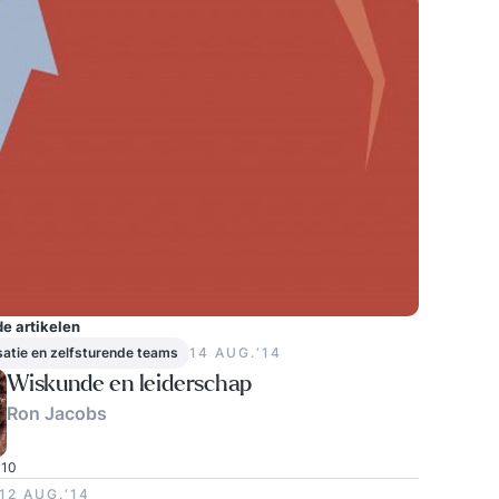
e artikelen
satie en zelfsturende teams
14 AUG.‘14
Wiskunde en leiderschap
Ron Jacobs
10
12 AUG.‘14