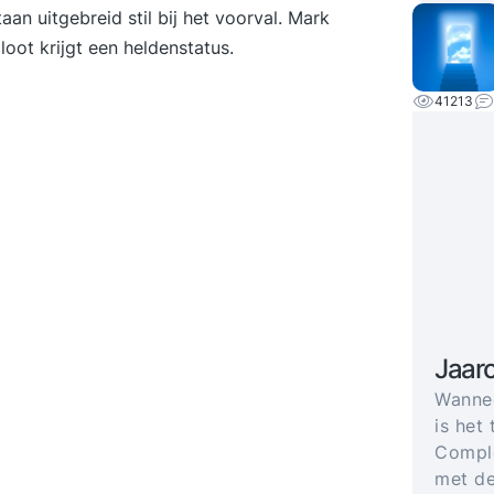
n uitgebreid stil bij het voorval. Mark
oot krijgt een heldenstatus.
41213
Jaar
Wannee
is het 
Comple
met de