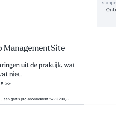
stappe
Ontd
op ManagementSite
aringen uit de praktijk, wat
at niet.
EE >>
ngt u een gratis pro-abonnement twv €200,--