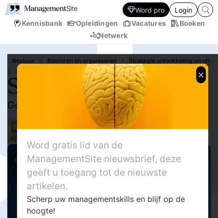
Word pro
Login
Kennisbank
Opleidingen
Vacatures
Boeken
Netwerk
Bestuur
Besturen en organiseren
/
Strategie ontwikkeling en uitvo
3 AUG.‘09
Strategie en beleid
Goed bedoeld maar te veel en nog fout ook
41213
Delen
6
Willem Mastenbroek
20
Word gratis lid van de
ManagementSite nieuwsbrief, deze
Columns
geeft u toegang tot de nieuwste
artikelen.
Scherp uw managementskills en blijf op de
hoogte!