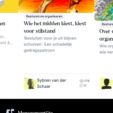
Besturen en organiseren
ren
Wie het midden kiest, kiest
Besture
voor stilstand
Over d
en,
'Besluiten voor je uit blijven
organ
heid &
schuiven'. Een schadelijk
Wie or
gedragspatroon
wie ve
n.
Sybren van der
179
0
Schaar