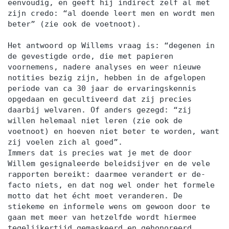
eenvoudig, en geeft hij indirect zelf al met
zijn credo: “al doende leert men en wordt men
beter” (zie ook de voetnoot).
Het antwoord op Willems vraag is: “degenen in
de gevestigde orde, die met papieren
voornemens, nadere analyses en weer nieuwe
notities bezig zijn, hebben in de afgelopen
periode van ca 30 jaar de ervaringskennis
opgedaan en gecultiveerd dat zij precies
daarbij welvaren. Of anders gezegd: “zij
willen helemaal niet leren (zie ook de
voetnoot) en hoeven niet beter te worden, want
zij voelen zich al goed”.
Immers dat is precies wat je met de door
Willem gesignaleerde beleidsijver en de vele
rapporten bereikt: daarmee verandert er de-
facto niets, en dat nog wel onder het formele
motto dat het écht moet veranderen. De
stiekeme en informele wens om gewoon door te
gaan met meer van hetzelfde wordt hiermee
tegelijkertijd gemaskeerd en gehonoreerd.