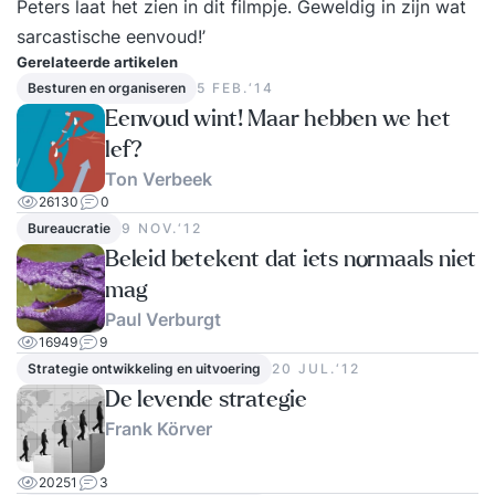
Peters laat het zien in dit filmpje. Geweldig in zijn wat
sarcastische eenvoud!’
Gerelateerde artikelen
Besturen en organiseren
5 FEB.‘14
Eenvoud wint! Maar hebben we het
lef?
Ton Verbeek
26130
0
Bureaucratie
9 NOV.‘12
Beleid betekent dat iets normaals niet
mag
Paul Verburgt
16949
9
Strategie ontwikkeling en uitvoering
20 JUL.‘12
De levende strategie
Frank Körver
20251
3