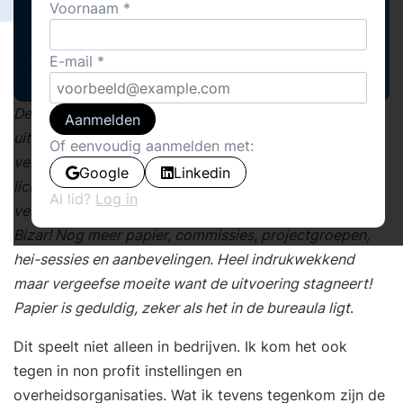
Voornaam
E-mail
De overdaad aan beleidsnotities, mooie woorden,
Aanmelden
uitgebreide analyses en fraaie strategie-rapporten
Of eenvoudig aanmelden met:
verwondert mij. Overal wil men het beleid tegen het
Google
Linkedin
licht te houden, verder ontwikkelen, bijstellen,
Al lid?
Log in
verduidelijken en aanpassen.
Bizar! Nog meer papier, commissies, projectgroepen,
hei-sessies en aanbevelingen. Heel indrukwekkend
maar vergeefse moeite want de uitvoering stagneert!
Papier is geduldig, zeker als het in de bureaula ligt
.
Dit speelt niet alleen in bedrijven. Ik kom het ook
tegen in non profit instellingen en
overheidsorganisaties. Wat ik tevens tegenkom zijn de