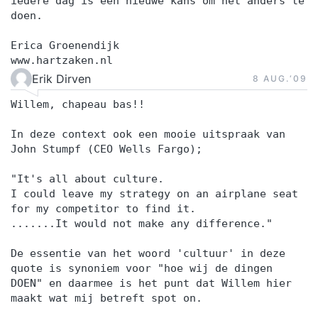
iedere dag is een nieuwe kans om het anders te
doen.
Erica Groenendijk
www.hartzaken.nl
Erik Dirven
8 AUG.‘09
Willem, chapeau bas!!
In deze context ook een mooie uitspraak van
John Stumpf (CEO Wells Fargo);
"It's all about culture.
I could leave my strategy on an airplane seat
for my competitor to find it.
.......It would not make any difference."
De essentie van het woord 'cultuur' in deze
quote is synoniem voor "hoe wij de dingen
DOEN" en daarmee is het punt dat Willem hier
maakt wat mij betreft spot on.