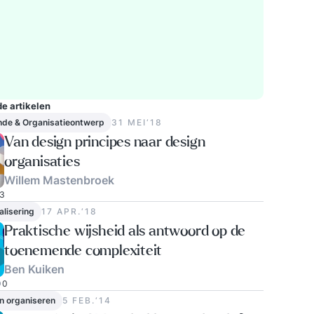
e artikelen
nde & Organisatieontwerp
31 MEI‘18
Van design principes naar design
organisaties
Willem Mastenbroek
3
alisering
17 APR.‘18
Praktische wijsheid als antwoord op de
toenemende complexiteit
Ben Kuiken
0
n organiseren
5 FEB.‘14