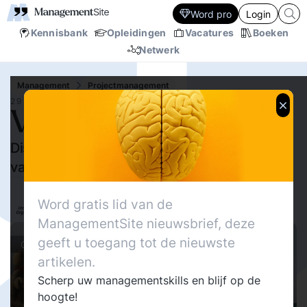
Word pro
Login
Kennisbank
Opleidingen
Vacatures
Boeken
Netwerk
Management
Projectmanagement
29 OKT.‘15
Voor-spel-baar
Disruptieve verandering vraagt om andere
vaardigheden en andere veranderprincipes
8097
Delen
Dirk-Jan de Bruijn
0
Word gratis lid van de
InnovatiefOrganiseren.nl
34
ManagementSite nieuwsbrief, deze
geeft u toegang tot de nieuwste
Columns
artikelen.
Scherp uw managementskills en blijf op de
hoogte!