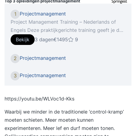
Top 3 opleidingen
projectmanagement
Projectmanagement
1
Project Management Training – Nederlands of
Engels Deze praktijkgerichte training geeft je de
handvaten om je projecten moeiteloos te
Bekijk
3 dagen
€1495
9
managen! WAT HOUDT DE PROJECT
MANAGEMENT TRAINING IN? Project
Projectmanagement
2
management is een belangrijk instrument om
nieuwe producten, diensten of veranderingen te
Projectmanagement
3
verwezenlijken. Tegenwoordig is succesvol
project management meer dan projectresultaten
volgens het projectplan leveren. Steeds vaker
https://youtu.be/WLVoc1d-Kks
vindt men een project succesvol; wanneer naast
Waarbij we minder in de traditionele ‘control-kramp’
de opdrachtgever en het projectteam, ook
moeten schieten. Meer moeten kunnen
andere stakeholders blij met het resultaat zijn. Als
experimenteren. Meer lef en durf moeten tonen.
project manager ben je met de volgende vragen