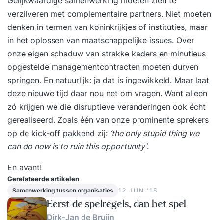
Gelijkwaardige samenwerking moeten zien te
bezig, zoals: Hoe verkrijg je een duidelijke en
verzilveren met complementaire partners. Niet moeten
uitvoerbare projectopdracht? Hoe kies je de
denken in termen van koninkrijkjes of instituties, maar
beste projectaanpak? Op welke manier zet je een
in het oplossen van maatschappelijke issues. Over
effectieve projectorganisatie op? Hoe geef je
onze eigen schaduw van strakke kaders en minutieus
leiding aan projectteam(s)? Hoe stuur je
opgestelde managementcontracten moeten durven
leveranciers aan? Op welke manier lever je
springen. En natuurlijk: ja dat is ingewikkeld. Maar laat
projectresultaten? Hoe manage je projectrisico’s?
deze nieuwe tijd daar nou net om vragen. Want alleen
Hoe manage je opdrachtgever-, teamleden-,
zó krijgen we die disruptieve veranderingen ook écht
leverancier- en andere belanghebbende
gerealiseerd. Zoals één van onze prominente sprekers
verwachtingen? In deze training leer je het vak
op de kick-off pakkend zij:
‘the only stupid thing we
project management van een zeer ervaren trainer.
can do now is to ruin this opportunity’
.
Je kunt direct daarna zelf aan de slag om nog
meer succes als project manager te boeken.
En avant!
TRAININGSVORM De training project
Gerelateerde artikelen
management wisselt theorie met
Samenwerking tussen organisaties
12 JUN.‘15
toepassingsdiscussies van eigen werksituaties en
Eerst de spelregels, dan het spel
praktijksituaties af. Hierin wordt de
Dirk-Jan de Bruijn