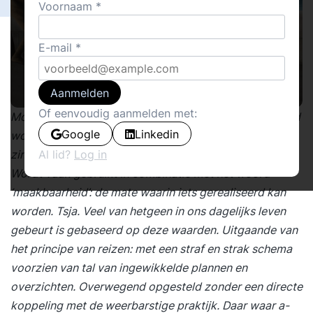
Voornaam
E-mail
Aanmelden
Of eenvoudig aanmelden met:
Mooi woord, vind je niet? Als je kijkt wat een gemiddeld
Google
Linkedin
woordenboek als verduidelijking geeft kom je op
zinnen als ‘opdat je kunt raden wat er gaat gebeuren’.
Al lid?
Log in
Wordt vaak gebruikt in combinatie met het woord
‘maakbaarheid’: de mate waarin iets gerealiseerd kan
worden. Tsja. Veel van hetgeen in ons dagelijks leven
gebeurt is gebaseerd op deze waarden. Uitgaande van
het principe van reizen: met een straf en strak schema
voorzien van tal van ingewikkelde plannen en
overzichten. Overwegend opgesteld zonder een directe
koppeling met de weerbarstige praktijk. Daar waar a-