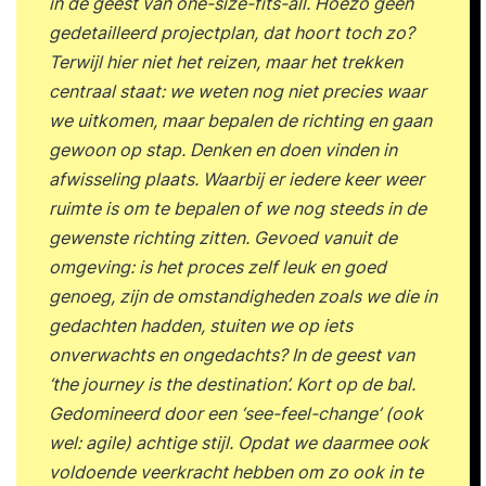
in de geest van one-size-fits-all. Hoezo géén
gedetailleerd projectplan, dat hoort toch zo?
Terwijl hier niet het reizen, maar het trekken
centraal staat: we weten nog niet precies waar
we uitkomen, maar bepalen de richting en gaan
gewoon op stap. Denken en doen vinden in
afwisseling plaats. Waarbij er iedere keer weer
ruimte is om te bepalen of we nog steeds in de
gewenste richting zitten. Gevoed vanuit de
omgeving: is het proces zelf leuk en goed
genoeg, zijn de omstandigheden zoals we die in
gedachten hadden, stuiten we op iets
onverwachts en ongedachts? In de geest van
‘the journey is the destination’. Kort op de bal.
Gedomineerd door een ‘see-feel-change’ (ook
wel: agile) achtige stijl. Opdat we daarmee ook
voldoende veerkracht hebben om zo ook in te