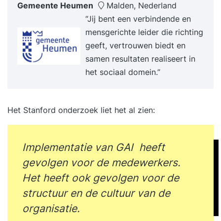
Gemeente Heumen
Malden, Nederland
herkennen en je organisatie te positioneren
“Jij bent een verbindende en
Actuele kennis van regelgeving en toezicht rond
mensgerichte leider die richting
digitale financiële innovatie Voor wie is de
geeft, vertrouwen biedt en
masterclass? Voor financiële professionals,
samen resultaten realiseert in
controllers, riskmanagers, investeerders en
het sociaal domein.”
analisten die willen begrijpen hoe geld zich
ontwikkelt en welke impact dit heeft op hun
vakgebied. Objectives Van Bitcoin tot CBDC’s:
Het Stanford onderzoek liet het al zien:
ontdek hoe digitale innovaties het financiële
landschap veranderen. Student profile Geld
digitaliseert razendsnel. Van crypto en DeFi tot
Implementatie van GAI heeft
CBDC’s en tokenized assets: financiële innovatie
gevolgen voor de medewerkers.
schept kansen, maar brengt ook serieuze risico’s
Het heeft ook gevolgen voor de
met zich mee. In deze masterclass krijg je inzicht
structuur en de cultuur van de
in de spelveranderaars van de toekomst – én in
organisatie.
de gevolgen voor compliance, criminaliteit en