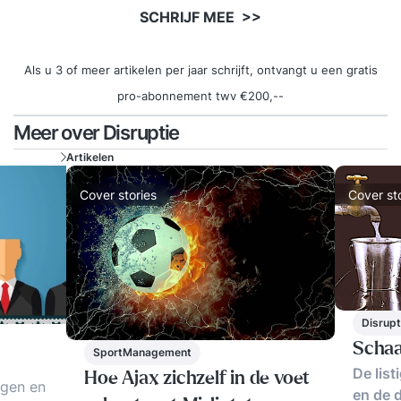
SCHRIJF MEE >>
Als u 3 of meer artikelen per jaar schrijft, ontvangt u een gratis
pro-abonnement twv €200,--
Meer over Disruptie
Artikelen
Cover stories
Cover st
Disrupt
Schaa
SportManagement
De lis
Hoe Ajax zichzelf in de voet
ngen en
en de 