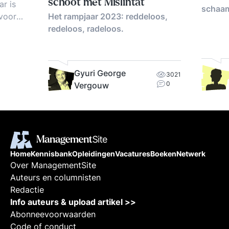
schoot met Mislintat
ar is
schaa
 voor
Het rampjaar 2023: reddeloos,
ptie-
redeloos, radeloos.
Gyuri George
3021
0
Vergouw
Home
Kennisbank
Opleidingen
Vacatures
Boeken
Netwerk
Over ManagementSite
Auteurs en columnisten
Redactie
Info auteurs & upload artikel >>
Abonneevoorwaarden
Code of conduct