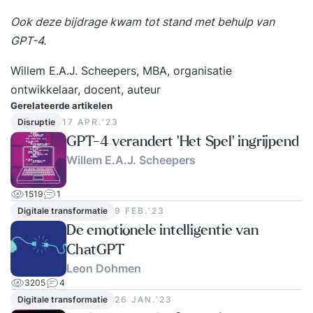
Ook deze bijdrage kwam tot stand met behulp van
GPT-4.
Willem E.A.J. Scheepers
, MBA, organisatie
ontwikkelaar, docent, auteur
Gerelateerde artikelen
Disruptie
17 APR.‘23
GPT-4 verandert ‘Het Spel’ ingrijpend
Willem E.A.J. Scheepers
1519
1
Digitale transformatie
9 FEB.‘23
De emotionele intelligentie van
ChatGPT
Leon Dohmen
3205
4
Digitale transformatie
26 JAN.‘23