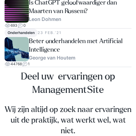
Is ChatGPT geloofwaardiger dan
Maarten van Rossem?
Leon Dohmen
693
0
Onderhandelen
23 FEB.‘21
Beter onderhandelen met Artificial
Intelligence
George van Houtem
44768
1
Deel uw ervaringen op
ManagementSite
Wij zijn altijd op zoek naar ervaringen
uit de praktijk, wat werkt wel, wat
niet.