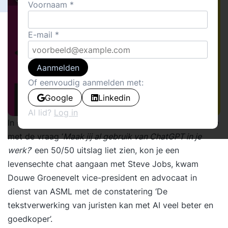
Voornaam
E-mail
Aanmelden
Of eenvoudig aanmelden met:
Google
Linkedin
Al lid?
Log in
In dezelfde week dat
een poll
van de LinkedIn redactie
met de vraag ‘
Maak jij al gebruik van ChatGPT in je
werk?
’ een 50/50 uitslag liet zien, kon je een
levensechte chat aangaan met Steve Jobs, kwam
Douwe Groenevelt vice-president en advocaat in
dienst van ASML met de constatering ‘
De
tekstverwerking van juristen kan met AI veel beter en
goedkoper’
.