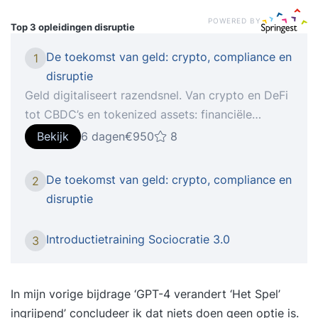
POWERED BY
Top 3 opleidingen
disruptie
De toekomst van geld: crypto, compliance en
1
disruptie
Geld digitaliseert razendsnel. Van crypto en DeFi
tot CBDC’s en tokenized assets: financiële
innovatie schept kansen, maar brengt ook
Bekijk
6 dagen
€950
8
serieuze risico’s met zich mee. In deze
masterclass krijg je inzicht in de spelveranderaars
De toekomst van geld: crypto, compliance en
2
van de toekomst – én in de gevolgen voor
disruptie
compliance, criminaliteit en control. Geld is in
transitie. Waar contant geld terrein verliest en
Introductietraining Sociocratie 3.0
3
centrale banken werken aan digitale valuta,
investeren bedrijven en beleggers grootschalig in
crypto-assets en blockchaintechnologie.
In mijn vorige bijdrage ‘
GPT-4 verandert ‘Het Spel’
Tegelijkertijd worstelen toezichthouders
ingrijpend’
concludeer ik dat niets doen geen optie is.