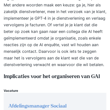
wereldwijd met het groeiende risico op fraude,
Met andere woorden maak een keuze: ga je, hier als
witwassen en systeeminstabiliteit. De toekomst
zakelijk dienstverlener, mee in het verzoek van je klant,
van geld wordt nu geschreven – en raakt elk
implementeer je GPT-4 in je dienstverlening en verlaag
bedrijf dat met financiële transacties werkt. Wat
vervolgens je facturen. Of vertel je je klant dat die
ga je leren? Hoe geld verandert: van cash en
beter op zoek kan gaan naar een collega die AI heeft
banken naar crypto, CBDC’s en digitale assets De
geïmplementeerd omdat je organisatie, zoals enkele
essentie van blockchain, smart contracts en DeFi
reacties zijn op de AI enquête, vast wil houden aan
– en hun rol in transacties De risico’s van
menselijk contact. Daarvoor is ook iets te zeggen
digitalisering: van witwassen en fraude tot
maar het is vervolgens aan de klant wat die van de
volatiliteit en cybercrime Het speelveld van
dienstverlening verwacht en waarvoor die wil betalen.
regulering: MiCAR, AMLD5, DAC8 en andere
relevante kaders Hoe bedrijven inspelen op
Implicaties voor het organiseren van GAI
nieuwe technologieën en verdienmodellen Wat
levert het je op? Strategisch inzicht in de digitale
Vacature
revolutie rond geld en betalingen Begrip van de
risico’s én kansen van crypto, DeFi en tokenized
Afdelingsmanager Sociaal
assets Praktische handvatten om risico’s te