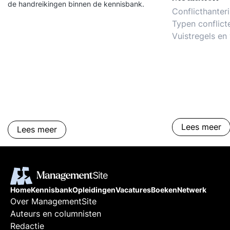
de handreikingen binnen de kennisbank.
Conflicthanter
Typen conflict
Vuistregels en 
mediation, bem
omgaan met con
Lees meer
Lees meer
Home
Kennisbank
Opleidingen
Vacatures
Boeken
Netwerk
Over ManagementSite
Auteurs en columnisten
Redactie