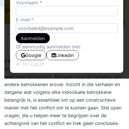
Voornaam
E-mail
Aanmelden
Of eenvoudig aanmelden met:
Google
Linkedin
1 Wees open
Al lid?
Log in
Start vanuit de houding dat u nog helemaal niets zeker
weet over dit conflict. Sta open voor de verhalen van
andere betrokkenen erover. Inzicht in die verhalen en
datgene wat volgens elke individuele betrokkene
belangrijk is, is essentieel om op een constructieve
manier met het conflict om te kunnen gaan. Stel open
vragen, die u helpen meer te begrijpen over de
achtergond van het conflict en trek geen conclusies.