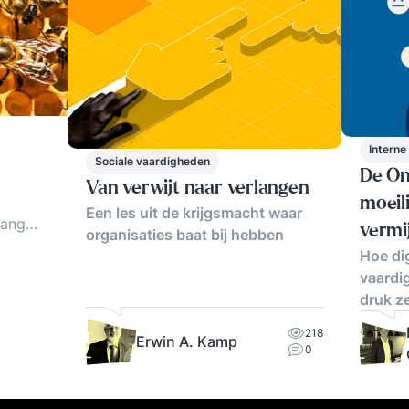
Intern
Sociale vaardigheden
De On
Van verwijt naar verlangen
moeil
Een les uit de krijgsmacht waar
gang
vermi
organisaties baat bij hebben
bij
Hoe dig
 In
vaardi
elder
druk z
en
218
Erwin A. Kamp
0
kunnen
kunnen