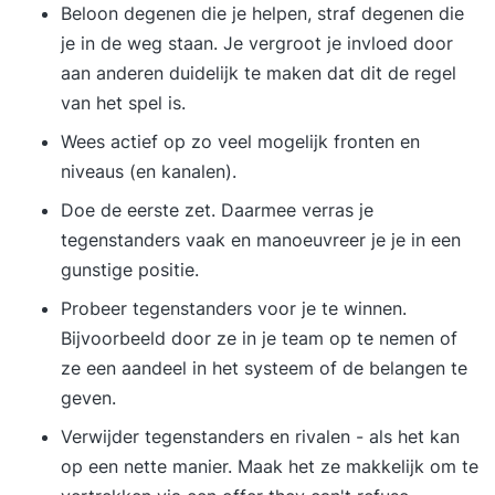
gerenommeerde trainer de belangrijkste
Beloon degenen die je helpen, straf degenen die
wijzigingen in wet- en regelgeving voor 2026. Zo
je in de weg staan. Je vergroot je invloed door
ga jij perfect voorbereid het nieuwe jaar in! Extra
aan anderen duidelijk te maken dat dit de regel
voordelen bij inschrijving Gratis abonnement op
van het spel is.
2Xplain Kennisbank PRO Premium Gratis
Wees actief op zo veel mogelijk fronten en
deelname aan relevante webinars Inhoud van de
niveaus (en kanalen).
module Blok 1: Inleiding / De
Doe de eerste zet. Daarmee verras je
arbeidsovereenkomst Blok 2: Einde van de
tegenstanders vaak en manoeuvreer je je in een
arbeidsovereenkomst Blok 3: Cao, WAZO,
gunstige positie.
medezeggenschap en... meer op onze website
Probeer tegenstanders voor je te winnen.
Bijvoorbeeld door ze in je team op te nemen of
ze een aandeel in het systeem of de belangen te
geven.
Verwijder tegenstanders en rivalen - als het kan
op een nette manier. Maak het ze makkelijk om te