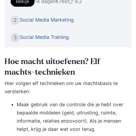
Bekijk
14 dagen
€769
9.2
salarisprofessional Veel mensen zoeken naar een
cursus Arbeidsrecht en Sociale Zekerheid, maar
Social Media Marketing
2
wist je dat de PDL-module Arbeidsrecht en
Sociale Zekerheid onderdeel is van een
Social Media Training
3
volwaardige PDL-opleiding salarisadministratie
en veel meer carrièreperspectieven biedt? Het
arbeidsrecht en de sociale wetgeving kennen en
Hoe macht uitoefenen?
Elf
correct toepassen is cruciaal voor een
machts-
technieken
salarisadministrateur. In deze module behandelen
we alles van cao’s tot de WAZO-regeling, zodat je
Hier volgen elf technieken om uw machtsbasis te
volledig voorbereid bent op de praktijk.
versterken:
Exclusieve actie Wie zich nu inschrijft voor de
Maak gebruik van de controle die je hebt over
PDL-opleiding krijgt gratis toegang tot ons
bepaalde middelen (geld, uitrusting, ruimte,
jaarlijkse online Actualiteiten Event ter waarde
informatie, relaties enzovoort). Als je mensen
van 519 euro. Tijdens dit event in
helpt, krijg je daar wat voor terug.
november/december bespreekt een