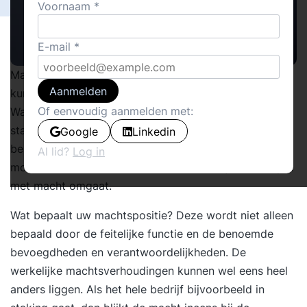
Voornaam
E-mail
Macht is nodig om invloed te kunnen uitoefenen, te
Aanmelden
kunnen sturen en onderhandelingen te voeren.
Of eenvoudig aanmelden met:
Wanneer u bezig bent anderen te winnen voor uw
standpunt of wanneer u een beslissing neemt, bent u
Google
Linkedin
bezig met machtsuitoefening. Het loont dan ook de
Al lid?
Log in
moeite om u bewust te worden van de wijze waarop u
met macht omgaat.
Wat bepaalt uw machtspositie? Deze wordt niet alleen
bepaald door de feitelijke functie en de benoemde
bevoegdheden en verantwoordelijkheden. De
werkelijke machtsverhoudingen kunnen wel eens heel
anders liggen. Als het hele bedrijf bijvoorbeeld in