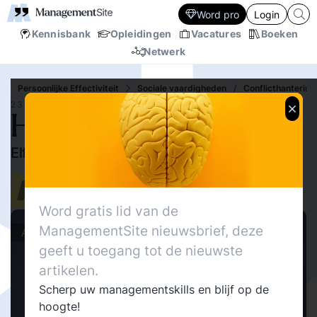
Word pro
Login
Kennisbank
Opleidingen
Vacatures
Boeken
Netwerk
Persoonlijke Effectiviteit
Sociale vaardigheden
/
Conflicthantering
23 SEP.‘10
Hoe krijg ik macht?
Elf regels om macht uit te oefenen
24959
Delen
3
Redactie MNGMNTST
20
Word gratis lid van de
ManagementSite nieuwsbrief, deze
Actueel
geeft u toegang tot de nieuwste
artikelen.
Scherp uw managementskills en blijf op de
hoogte!