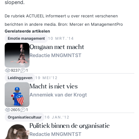
slopend.
De rubriek ACTUEEL informeert u over recent verschenen
berichten in andere media. Bron:
Mercer
en
ManagementPro
Gerelateerde artikelen
Emotie management
10 MRT.‘14
Omgaan met macht
Redactie MNGMNTST
9237
1
Leidinggeven
19 MEI‘12
Macht is niet vies
Annemiek van der Krogt
2605
1
Organisatiecultuur
16 JAN.‘12
Politiek binnen de organisatie
Redactie MNGMNTST