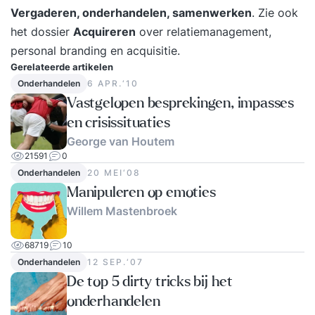
Vergaderen, onderhandelen, samenwerken
. Zie ook
het dossier
Acquireren
over relatiemanagement,
personal branding
en acquisitie.
Gerelateerde artikelen
Onderhandelen
6 APR.‘10
Vastgelopen besprekingen, impasses
en crisissituaties
George van Houtem
21591
0
Onderhandelen
20 MEI‘08
Manipuleren op emoties
Willem Mastenbroek
68719
10
Onderhandelen
12 SEP.‘07
De top 5 dirty tricks bij het
onderhandelen