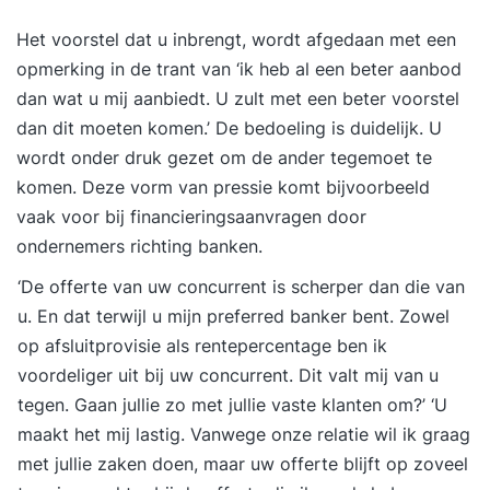
‘Onderhandelen Nieuwe Stijl’ leer je hoe je vanuit
Het voorstel dat u inbrengt, wordt afgedaan met een
psychologie, gedrag en communicatie
opmerking in de trant van ‘ik heb al een beter aanbod
overtuigend en effectief onderhandelt. Iets voor
dan wat u mij aanbiedt. U zult met een beter voorstel
jou De training ‘Onderhandelen Nieuwe Stijl’ is
dan dit moeten komen.’ De bedoeling is duidelijk. U
bedoeld voor accountmanagers, salesmanagers,
wordt onder druk gezet om de ander tegemoet te
consultants en inkopers die hun
komen. Deze vorm van pressie komt bijvoorbeeld
onderhandelingsvaardigheden willen verdiepen
vaak voor bij financieringsaanvragen door
en hun impact willen vergroten. Wat deze
ondernemers richting banken.
tweedaagse training uniek maakt Tijdens de
‘De offerte van uw concurrent is scherper dan die van
training ‘Onderhandelen Nieuwe Stijl’ leer je
u. En dat terwijl u mijn preferred banker bent. Zowel
onderhandelen vanuit inzicht in gedrag en
op afsluitprovisie als rentepercentage ben ik
psychologie. Je ontdekt hoe je invloed uitoefent,
voordeliger uit bij uw concurrent. Dit valt mij van u
weerstand doorbreekt en duurzame afspraken
tegen. Gaan jullie zo met jullie vaste klanten om?’ ‘U
maakt. Door de combinatie van theorie, oefening
maakt het mij lastig. Vanwege onze relatie wil ik graag
en reflectie ervaar je direct welk effect jouw
met jullie zaken doen, maar uw offerte blijft op zoveel
manier van communiceren heeft op het