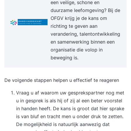
een veilige, schone en
maximale rendement te behalen uit elk gesprek.
duurzame leefomgeving? Bij de
Programma Dag 1 09:30 uur Start training Het
OFGV krijg je de kans om
bepalen van jouw onderhandelingspositie, doelen
richting te geven aan
en speelruimte. Inzicht in de route, fasen en
verandering, talentontwikkeling
dynamiek van een professioneel
en samenwerking binnen een
onderhandelingsproces. Strategisch inzetten van
organisatie die volop in
mensen, informatie en timing in jouw voordeel.
beweging is.
Herkennen en doelgericht toepassen van
verschillende onderhandelingsstijlen. Balans
creëren tussen belangen, macht en
De volgende stappen helpen u effectief te reageren
wederkerigheid. De psychologie achter gedrag,
Vraag u af waarom uw gesprekspartner nog met
druk en besluitvorming aan de
u in gesprek is als hij of zij al een beter voorstel
onderhandelingstafel. Formuleren van
in handen heeft. De kans is groot dat hier sprake
persoonlijke leerdoelen en actiepunten voor de
is van bluf en tracht men u onder druk te zetten.
komende periode. 17:00 uur Einde training Dag 2
De mogelijkheid is natuurlijk aanwezig dat
09:30 uur Start training Terugkoppeling op de