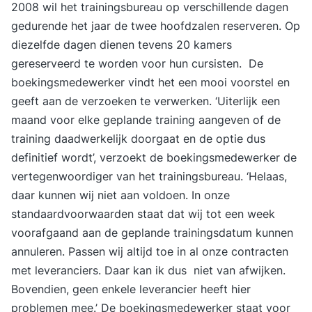
actieplan voor de periode daarna. Stap 3. Een
2008 wil het trainingsbureau op verschillende dagen
jaar lang toegang tot het Online Learning
gedurende het jaar de twee hoofdzalen reserveren. Op
Platform Vanaf de eerste trainingsdag krijg je
diezelfde dagen dienen tevens 20 kamers
toegang tot het YEARTH Online Learning
gereserveerd te worden voor hun cursisten. De
Platform. Hier vind je verdiepende artikelen,
boekingsmedewerker vindt het een mooi voorstel en
opdrachten en tools om het geleerde direct toe
geeft aan de verzoeken te verwerken. ‘Uiterlijk een
te passen. Je leert waar en wanneer het jou
maand voor elke geplande training aangeven of de
uitkomt via de YEARTH app, je tablet of
training daadwerkelijk doorgaat en de optie dus
computer. Zo haal je het maximale resultaat uit je
definitief wordt’, verzoekt de boekingsmedewerker de
training en pas je het geleerde duurzaam toe in je
vertegenwoordiger van het trainingsbureau. ‘Helaas,
dagelijkse praktijk. Over je trainer De training
daar kunnen wij niet aan voldoen. In onze
wordt verzorgd door een ervaren trainer met
standaardvoorwaarden staat dat wij tot een week
ruime praktijkervaring. Onze trainers combineren
voorafgaand aan de geplande trainingsdatum kunnen
kennis, analytisch vermogen en een scherp
annuleren. Passen wij altijd toe in al onze contracten
observatievermogen met een persoonlijke en
met leveranciers. Daar kan ik dus niet van afwijken.
positieve aanpak. Ze confronteren op een
Bovendien, geen enkele leverancier heeft hier
respectvolle manier, dagen je uit en helpen je om
problemen mee.’ De boekingsmedewerker staat voor