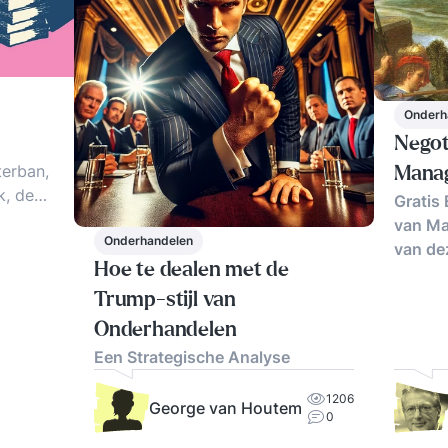
Onderh
Negot
erban,
Mana
k, de
Gratis
ten van
van Ma
eit en
Onderhandelen
van de
met
Hoe te dealen met de
Trump-stijl van
 Dirty
Onderhandelen
ieken en
Een Strategische Analyse
1206
George van Houtem
0