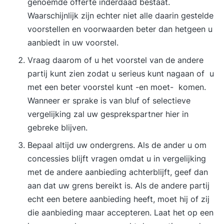
genoemde offerte inderdaad bestaat.
tussenliggende periode en behaalde ervaringen.
Waarschijnlijk zijn echter niet alle daarin gestelde
Herkennen en voorkomen van kritische valkuilen
voorstellen en voorwaarden beter dan hetgeen u
en tactische fouten. Leren van bewezen
aanbiedt in uw voorstel.
strategieën en succesvolle praktijkcases.
Effectief handelen onder spanning, tijdsdruk en
Vraag daarom of u het voorstel van de andere
weerstand. Herkennen en benutten van non-
partij kunt zien zodat u serieus kunt nagaan of u
verbale signalen en verborgen boodschappen.
met een beter voorstel kunt -en moet- komen.
Doelgericht toewerken naar een overeenkomst
Wanneer er sprake is van bluf of selectieve
met wederzijds commitment. Evaluatie van de
vergelijking zal uw gesprekspartner hier in
training en opstellen van een persoonlijk
gebreke blijven.
praktijkgericht actieplan. 17:00 uur Einde training
Bepaal altijd uw ondergrens. Als de ander u om
Je training in 3 stappen Stap 1. Je start met een
concessies blijft vragen omdat u in vergelijking
persoonlijke intake Voorafgaand aan de training
met de andere aanbieding achterblijft, geef dan
vul je een online intake in. Wil je liever je
aan dat uw grens bereikt is. Als de andere partij
persoonlijke leerdoelen toelichten? Dan plannen
echt een betere aanbieding heeft, moet hij of zij
we graag een telefonisch intakegesprek met je in.
die aanbieding maar accepteren. Laat het op een
Op basis van je leerdoelen, achtergrond en