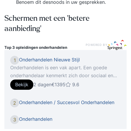
Benoem dit desnoods in uw gesprekken.
Schermen met een ‘betere
aanbieding’
POWERED BY
Top 3 opleidingen
onderhandelen
Onderhandelen Nieuwe Stijl
1
Onderhandelen is een vak apart. Een goede
onderhandelaar kenmerkt zich door sociaal en
communicatief vermogen, gevoel voor timing en
Bekijk
2 dagen
€1395
9.6
strategisch inzicht om de meest optimale
overeenkomst te sluiten. De moderne
Onderhandelen / Succesvol Onderhandelen
2
onderhandelaar streeft naar openheid en stuurt
op wederzijds commitment. Niet alleen om een
Onderhandelen
3
winstgevende deal te sluiten, maar ook om een
duurzame relatie op te bouwen. In de training