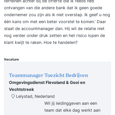
terreinen achter bij de offerte die ik reeds heb
onderhandelingsresultaat. Deze opzet biedt
ontvangen van die andere bank dat ik geen goede
ruimte om strategieën te oefenen en direct te
ondernemer zou zijn als ik niet overstap. Ik geef u nog
vertalen naar je eigen praktijk. Voordelen van
één kans om met een beter voorstel te komen.’ Daar
deze tweedaagse opzet: Voor professionals die
staat de accountmanager dan. Hij wil de relatie niet
hun onderhandelingsstijl willen versterken. Voor
nog verder onder druk zetten en het risico lopen de
directe toepassing van inzichten en technieken in
klant kwijt te raken. Hoe te handelen?
de praktijk. Voor meer zelfvertrouwen, invloed en
resultaat in gesprekken. Voor duurzame relaties
in plaats van eenmalige deals. Resultaat Na deze
Vacature
training herken en gebruik je verschillende
onderhandelingsstijlen en tactieken. Je weet hoe
Teammanager Toezicht Bedrijven
je invloed vergroot en beter inspeelt op gedrag
Omgevingsdienst Flevoland & Gooi en
en drijfveren van de ander. Je ziet sneller kansen
Vechtstreek
en valkuilen en weet hoe je deze benut of
Lelystad, Nederland
voorkomt. Je begrijpt de psychologische
Wil jij leidinggeven aan een
mechanismen achter succesvolle
team dat elke dag werkt aan
onderhandelingen en gebruikt die kennis om het