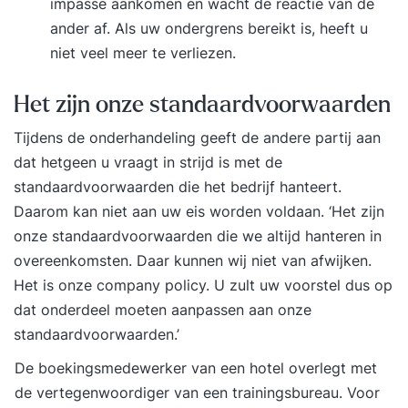
impasse aankomen en wacht de reactie van de
aandachtspunten plaatsen we je in een
ander af. Als uw ondergrens bereikt is, heeft u
trainingsgroep met vergelijkbare professionals.
niet veel meer te verliezen.
Zo sluit de training optimaal aan op jouw situatie
en ontwikkelbehoefte. Stap 2. Je volgt een
Het zijn onze standaardvoorwaarden
inspirerende en praktijkgerichte training De
Tijdens de onderhandeling geeft de andere partij aan
tweedaagse training ‘Onderhandelen Nieuwe Stijl’
dat hetgeen u vraagt in strijd is met de
wordt verspreid over twee weken gegeven. De
standaardvoorwaarden die het bedrijf hanteert.
trainingsdagen bestaan uit inspirerende
Daarom kan niet aan uw eis worden voldaan. ‘Het zijn
inleidingen, praktische opdrachten en
onze standaardvoorwaarden die we altijd hanteren in
reflectiemomenten die direct toepasbaar zijn in je
overeenkomsten. Daar kunnen wij niet van afwijken.
werk. Tussen de twee trainingsdagen door pas je
Het is onze company policy. U zult uw voorstel dus op
het geleerde meteen toe in de praktijk. Tijdens de
dat onderdeel moeten aanpassen aan onze
tweede bijeenkomst bespreek je samen met de
standaardvoorwaarden.’
trainer en de groep je ervaringen, inzichten en
resultaten. Je sluit de training af met een
De boekingsmedewerker van een hotel overlegt met
persoonlijke eindevaluatie en een concreet
de vertegenwoordiger van een trainingsbureau. Voor