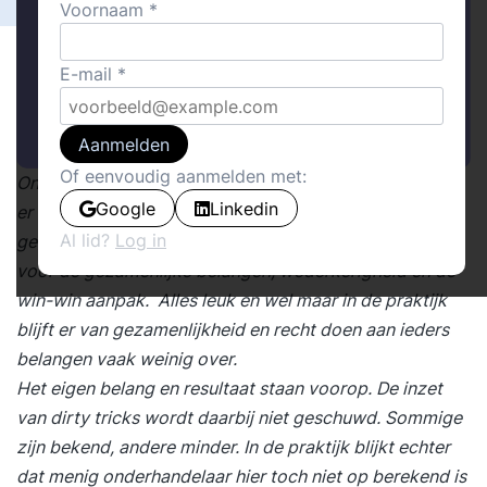
Voornaam
E-mail
Aanmelden
Of eenvoudig aanmelden met:
Onderhandelen, iedereen doet het. Talloze boeken zijn
Google
Linkedin
er verschenen en het aantal trainingen dat wordt
Al lid?
Log in
gegeven is enorm. Terugkerend item is de aandacht
voor de gezamenlijke belangen, wederkerigheid en de
win-win aanpak. Alles leuk en wel maar in de praktijk
blijft er van gezamenlijkheid en recht doen aan ieders
belangen vaak weinig over.
Het eigen belang en resultaat staan voorop. De inzet
van dirty tricks wordt daarbij niet geschuwd. Sommige
zijn bekend, andere minder. In de praktijk blijkt echter
dat menig onderhandelaar hier toch niet op berekend is