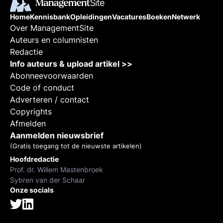
Home
Kennisbank
Opleidingen
Vacatures
Boeken
Netwerk
Over ManagementSite
Auteurs en columnisten
Redactie
Info auteurs & upload artikel >>
Abonneevoorwaarden
Code of conduct
Adverteren / contact
Copyrights
Afmelden
Aanmelden nieuwsbrief
(Gratis toegang tot de nieuwste artikelen)
Hoofdredactie
Prof. dr. Willem Mastenbroek
Sybren van der Schaar
Onze socials