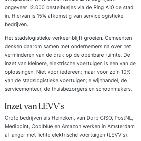
ongeveer 12.000 bestelbusjes via de Ring A10 de stad
slag met onze trainer, die je alle aspecten van de
in. Hiervan is 15% afkomstig van servicelogistieke
software laat zien in praktijkgerichte oefeningen.
bedrijven.
Wij stellen een computer met de software tot je
beschikking. 4: StudyFlix Na de cursus Lightroom
Het
stadslogistieke verkeer blijft groeien
. Gemeenten
CC krijg je toegang tot ons online
denken daarom samen met ondernemers na over het
cursusplatform, waar je terug kan blikken op de
verminderen van de druk op de openbare ruimte. De
cursus of aan de slag kunt gaan met gevorderde
inzet van
kleinere, elektrische voertuigen
is
een van de
stof, certificaten kan verdienen & meer
oplossingen
. Niet voor iedereen; maar
voor zo'n 10%
van de stadslogistieke voertuigen;
e wijnhandel, de
servicemonteur, de thuisbezorgers en schoonmakers.
Inzet van LEVV's
Grote bedrijven als Heineken, van Dorp CISO, PostNL,
Medipoint, Coolblue en Amazon werken in Amsterdam
al langer met lichte elektrische voertuigen (LEVV's).