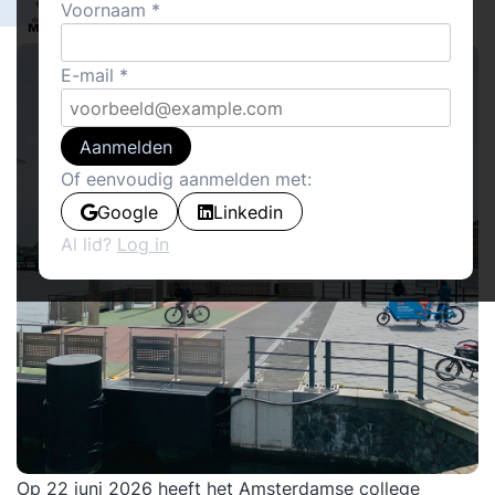
1
Voornaam
De Laatste Meter
46
E-mail
Aanmelden
Of eenvoudig aanmelden met:
Google
Linkedin
Al lid?
Log in
Op 22 juni 2026 heeft het Amsterdamse college