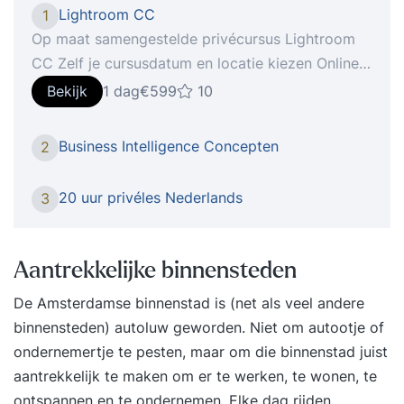
Lightroom CC
1
Op maat samengestelde privécursus Lightroom
CC Zelf je cursusdatum en locatie kiezen Online
verder leren met StudyFlix De nieuwste telg van
Bekijk
1 dag
€599
10
Creative Cloud gooit in een flitsend jasje het roer
om qua interface en gebruikerservaring. in onze
Business Intelligence Concepten
2
cursus Lightroom CC ga je aan de slag om, indien
gewenst met je eigen materiaal, foto’s om te
20 uur privéles Nederlands
3
toveren naar beeld waar je echt trots op kan zijn!
Hoe het werkt 1: Intake Na je inschrijving voor de
cursus Lightroom CC vindt er een telefonische
Aantrekkelijke binnensteden
intake plaats, waarin we je huidige niveau en
De Amsterdamse binnenstad is (net als veel andere
leerbehoefte bepalen. 2: Voorbereiding Wij gaan
binnensteden) autoluw geworden. Niet om autootje of
aan de slag om een persoonlijk cursusprogramma
ondernemertje te pesten
, maar om die binnenstad juist
voor je samen te stellen op basis van je huidige
aantrekkelijk te maken om er te werken, te wonen, te
niveau en interesses. 3: Cursusdatum Op je zelf
ontspannen en te ondernemen. Elke dag rijden
gekozen cursusdatum ga je één op één aan de