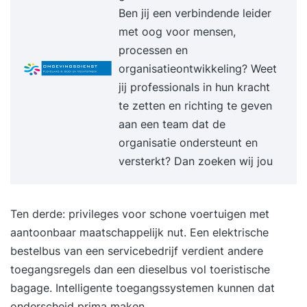
succesvol vorm te geven, passende bij de missie,
Ben jij een verbindende leider
visie, strategie en doelen van de organisatie - Je
met oog voor mensen,
hebt een adviesrapport geschreven voor
processen en
duurzaam ondernemen in je organisatie -
organisatieontwikkeling? Weet
Definitie en belang van duurzaam ondernemen -
jij professionals in hun kracht
Achtergrond en uitgangspunten - People, Planet,
te zetten en richting te geven
Profit (en Pleasure) - Circulaire economie /
aan een team dat de
Cradle to Cradle (C2C) - De verschijningsvormen
organisatie ondersteunt en
van MVO binnen organisaties - Nieuwe
versterkt? Dan zoeken wij jou
businessmodellen - Mogelijkheden en uitdagingen
van duurzaamheid - Stappenplan voor nulmeting,
prioritering, formulering beleidsdoelen en
Ten derde: privileges voor schone voertuigen met
implementatie - Relevante richtlijnen en
aantoonbaar maatschappelijk nut. Een elektrische
certificeringen - Toepassing instrumenten,
bestelbus van een servicebedrijf verdient andere
concepten en methoden - Communicatie en
toegangsregels dan een dieselbus vol toeristische
samenwerking met stakeholders - Adviesrapport
bagage. Intelligente toegangssystemen kunnen dat
duurzaam ondernemen - Praktijksituaties en -
onderscheid prima maken.