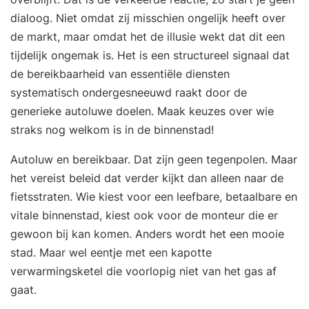
de ICM-leeromgeving. Je sluit de training af door
dialoog. Niet omdat zij misschien ongelijk heeft over
het schrijven van een adviesrapport voor
de markt, maar omdat het de illusie wekt dat dit een
duurzaam ondernemen in je organisatie. Na
tijdelijk ongemak is. Het is een structureel signaal dat
afronding van de training ontvang je het ICM-
de bereikbaarheid van essentiële diensten
certificaat. Deze training is tevens onderdeel van
systematisch ondergesneeuwd raakt door de
de opleiding Post-HBO Bedrijfskunde. Na het
generieke autoluwe doelen. Maak keuzes over
wie
succesvol afronden van deze training kun je je
straks nog welkom is in de binnenstad
!
verder ontwikkelen en krijg je vrijstelling voor 1
module binnen deze opleiding.
Autoluw en bereikbaar. Dat zijn geen tegenpolen. Maar
het vereist beleid dat verder kijkt dan alleen naar de
fietsstraten. Wie kiest voor een
leefbare, betaalbare en
vitale binnenstad
, kiest ook voor de monteur die er
gewoon bij kan komen. Anders wordt het een mooie
stad. Maar wel eentje met een kapotte
verwarmingsketel die voorlopig niet van het gas af
gaat.