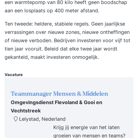
binnen je organisatie succesvol kan worden
een warmtepomp van 80 kilo heeft geen boodschap
toegepast. Deze training is bedoeld voor
aan een losplaats op 400 meter afstand.
managers, zzp’ers, projectleiders en andere
Ten tweede: heldere, stabiele regels. Geen jaarlijkse
professionals die willen weten welke kansen
verrassingen over nieuwe zones, nieuwe ontheffingen
duurzaam ondernemen biedt, en hoe zij hier op
of nieuwe verboden. Bedrijven investeren voor vijf tot
praktische wijze invulling aan kunnen geven
tien jaar vooruit. Beleid dat elke twee jaar wordt
binnen hun organisatie. - Je weet wat
gekanteld, maakt investeren onmogelijk.
duurzaamheid en duurzaam ondernemen inhoudt
- Je kent de mogelijkheden en uitdagingen van
Vacature
duurzaam ondernemen - Je hebt een visie op
duurzaam ondernemen voor je eigen organisatie
- Je weet welke richtlijnen, certificeringen en
Teammanager Mensen & Middelen
instrumenten er zijn voor duurzaam ondernemen
Omgevingsdienst Flevoland & Gooi en
en welke voor jou relevant zijn - Je kunt een
Vechtstreek
nulmeting maken, MVO-beleid opzetten en
Lelystad, Nederland
implementeren -Je kunt de juiste mensen en
Krijg jij energie van het laten
middelen betrekken om duurzaam ondernemen
groeien van mensen en teams?