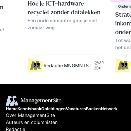
Hoe je ICT-hardware
Ondern
en
recyclet zonder datalekken
Strat
Een oude computer gooi je niet
inkom
zomaar weg
et
onde
ord
Tot waa
am
het on
varingen
39
n
Redactie MNGMNTST
0
ord
Home
Kennisbank
Opleidingen
Vacatures
Boeken
Netwerk
Over ManagementSite
Auteurs en columnisten
Redactie