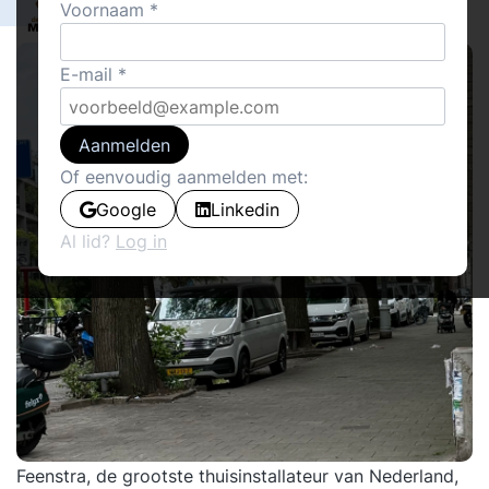
0
Voornaam
De Laatste Meter
15
E-mail
Aanmelden
Of eenvoudig aanmelden met:
Google
Linkedin
Al lid?
Log in
Feenstra, de grootste thuisinstallateur van Nederland,