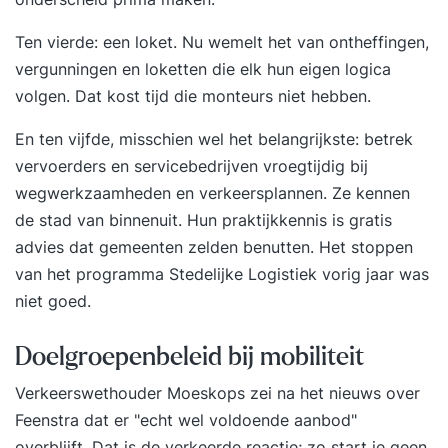
voorbeelden Voorafgaand aan de training krijg je
Ten vierde: een loket. Nu wemelt het van ontheffingen,
toegang tot de interactieve ICM-leeromgeving en
vergunningen en loketten die elk hun eigen logica
vindt er een online intake plaats. Hierin breng je
volgen. Dat kost tijd die monteurs niet hebben.
je persoonlijke leerdoelen in kaart, voor jezelf én
voor de docent. Deze leerdoelen staan centraal
En ten vijfde, misschien wel het belangrijkste: betrek
tijdens de bijeenkomsten. Onder inspirerende
vervoerders en servicebedrijven vroegtijdig bij
leiding van een ervaren professional leg je tijdens
wegwerkzaamheden en verkeersplannen. Ze kennen
de training de relatie tussen de theorie en je
de stad van binnenuit. Hun praktijkkennis is gratis
eigen werksituatie. De maximale groepsgrootte
advies dat gemeenten zelden benutten. Het stoppen
draagt bij aan een veilige sfeer en biedt veel
van het
programma Stedelijke Logistiek
vorig jaar was
ruimte om ervaringen uit te wisselen en
niet goed.
waardevolle discussies te voeren over de
verschillende thema’s. Tussen de bijeenkomsten
Doelgroepenbeleid bij mobiliteit
door verdiep je je verder in de materie door het
Verkeerswethouder Moeskops
zei na het nieuws over
lezen van interessante artikelen, het maken van
Feenstra dat er "echt wel voldoende aanbod"
opdrachten en het bekijken van kennisvideo’s op
overblijft. Dat is de verkeerde reactie; zo start je geen