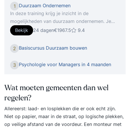
Duurzaam Ondernemen
1
In deze training krijg je inzicht in de
mogelijkheden van duurzaam ondernemen. Je
brengt in kaart hoe de drie P’s van people, planet
Bekijk
24 dagen
€1967.5
9.4
en profit zich op dit moment verhouden binnen
jouw organisatie. Wil je erachter komen hoe je
Basiscursus Duurzaam bouwen
2
met je bedrijfsactiviteiten (nog) meer kunt
betekenen voor mens, maatschappij en milieu? En
Psychologie voor Managers in 4 maanden
3
hoe duurzaam ondernemen in je bedrijf past? In
deze training krijg je inzicht in de mogelijkheden
van duurzaam ondernemen. Je brengt in kaart
Wat moeten gemeenten dan wel
hoe de drie P’s van people, planet en profit zich
regelen?
op dit moment verhouden binnen je organisatie.
Je brengt alle kennis en inzichten direct in de
Allereerst: laad- en losplekken die er ook echt zijn.
praktijk door het schrijven van een adviesrapport
Niet op papier, maar in de straat, op logische plekken,
waarin je aangeeft hoe duurzaam ondernemen
op veilige afstand van de voordeur. Een monteur met