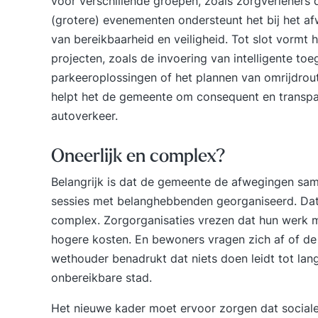
voor verschillende groepen, zoals zorgverleners di
(grotere) evenementen ondersteunt het bij het a
van bereikbaarheid en veiligheid. Tot slot vormt h
projecten, zoals de invoering van
intelligente to
parkeeroplossingen of het plannen van omrijdrou
helpt het de gemeente om consequent en transpar
autoverkeer.
Oneerlijk en complex?
Belangrijk is dat de gemeente de afwegingen sam
sessies met belanghebbenden georganiseerd. Dat kl
complex. Zorgorganisaties vrezen dat hun werk mo
hogere kosten. En bewoners vragen zich af of de s
wethouder benadrukt dat niets doen leidt tot lan
onbereikbare stad.
Het nieuwe kader moet ervoor zorgen dat sociale