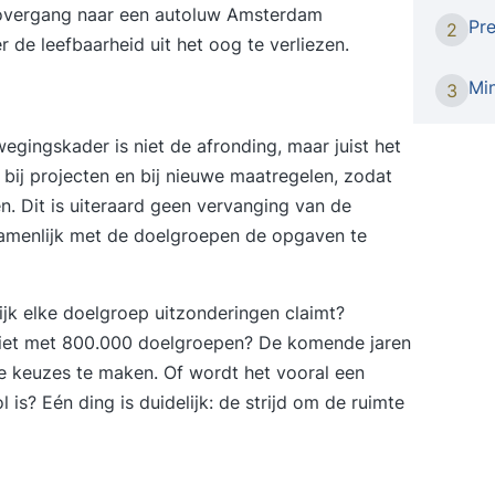
storyt
 overgang naar een
autoluw Amsterda
m
Pr
2
vragen,
 de leefbaarheid uit het oog te verliezen.
worksh
Alexand
Mi
3
theate
verhaa
wegingskader is niet de afronding, maar juist het
zich er
, bij projecten en bij nieuwe maatregelen, zodat
vorm v
 Dit is uiteraard geen vervanging van de
iedere
zamenlijk met de doelgroepen de opgaven te
storyte
zit oo
weer a
lijk elke doelgroep uitzonderingen claimt?
hernieu
 niet met 800.000 doelgroepen? De komende jaren
workshop storyt
rpe keuzes te maken. Of wordt het vooral een
wat de 
 is? Eén ding is duidelijk: de strijd om de ruimte
voorbe
Inzicht
waarde
storyt