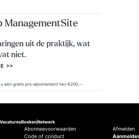
aanger
maken (
toepas
op ManagementSite
geven. 
waardoor je
meteen 
aringen uit de praktijk, wat
worksh
at niet.
en fee
van den
EE >>
9 'Ik v
Eigenli
ngt u een gratis pro-abonnement twv €200,--
aanbev
Intelli
verdie
bracht 
Struct
Vacatures
Boeken
Netwerk
(M. Kol
Abonneevoorwaarden
Afmelden
Code of conduct
Aanmelden