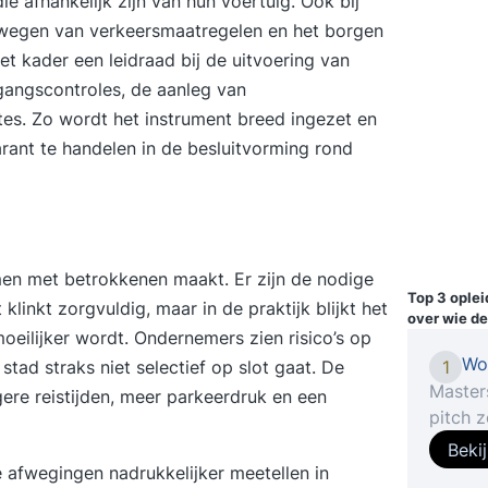
e afhankelijk zijn van hun voertuig. Ook bij
fwegen van verkeersmaatregelen en het borgen
et kader een leidraad bij de uitvoering van
egangscontroles
, de aanleg van
tes. Zo wordt het instrument breed ingezet en
ant te handelen in de besluitvorming rond
en met betrokkenen maakt. Er zijn de nodige
Top 3 ople
inkt zorgvuldig, maar in de praktijk blijkt het
over wie de
eilijker wordt. Ondernemers zien risico’s op
Wo
tad straks niet selectief op slot gaat. De
1
Masters
gere reistijden, meer parkeerdruk en een
pitch 
Welke 
Beki
boodsc
 afwegingen nadrukkelijker meetellen in