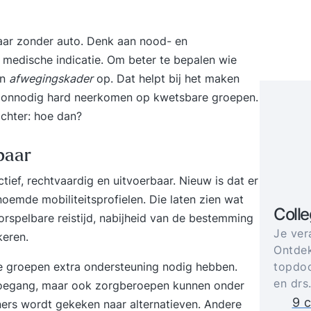
r zonder auto. Denk aan nood- en
 medische indicatie. Om beter te bepalen wie
en
afwegingskader
op. Dat helpt bij het maken
 onnodig hard neerkomen op kwetsbare groepen.
achter: hoe dan?
rbaar
tief, rechtvaardig en uitvoerbaar. Nieuw is dat er
oemde mobiliteitsprofielen. Die laten zien wat
Coll
orspelbare reistijd, nabijheid van de bestemming
Je ver
keren.
Ontdek
ke groepen extra ondersteuning nodig hebben.
topdoc
en drs
 toegang, maar ook zorgberoepen kunnen onder
9 c
ers wordt gekeken naar alternatieven. Andere