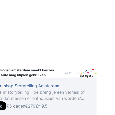
idingen
amsterdam maakt keuzes
POWERED BY
 auto mag blijven gebruiken
rkshop Storytelling Amsterdam
 in storytelling Hoe breng je een verhaal of
zó dat mensen er enthousiast van worden?
ingrediënten maken een verhaal of
jk
7.5 dagen
€279
9.5
hap spannend en verbindend? De workshop