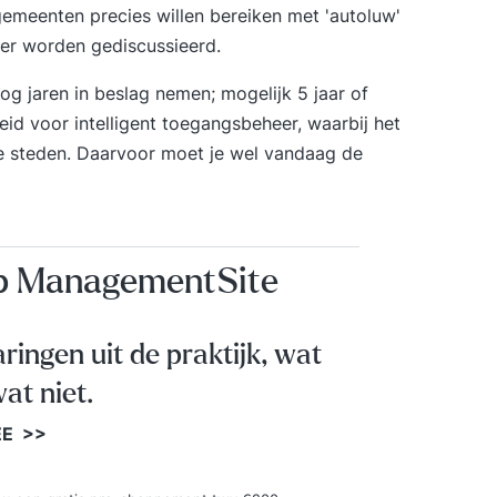
emeenten precies willen bereiken met 'autoluw'
examen
der worden gediscussieerd.
voorbe
bent vo
og jaren in beslag nemen; mogelijk 5 jaar of
staatsexa
eid voor intelligent toegangsbeheer
, waarbij het
Rekenv
re steden. Daarvoor moet je wel vandaag de
staats
komen uitge
Rekenv
onderwerpen aan
en meetkund
op ManagementSite
cursus
hoef j
aringen uit de praktijk, wat
at niet.
EE >>