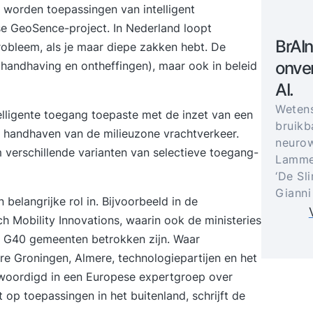
, worden toepassingen van intelligent
e GeoSence-project
. In Nederland loopt
BrAIn
robleem, als je maar diepe zakken hebt. De
onver
 handhaving en ontheffingen), maar ook in beleid
AI.
Weten
lligente toegang toepaste met de inzet van een
bruikb
 handhaven van de milieuzone vrachtverkeer.
neurow
 verschillende varianten van selectieve toegang-
Lammer
‘De Sl
Gianni
elangrijke rol in. Bijvoorbeeld in de
h Mobility Innovations
, waarin ook de ministeries
 G40 gemeenten betrokken zijn.
Waar
e Groningen, Almere, technologiepartijen en het
woordigd in een Europese expertgroep over
t op toepassingen in het buitenland,
schrijft de