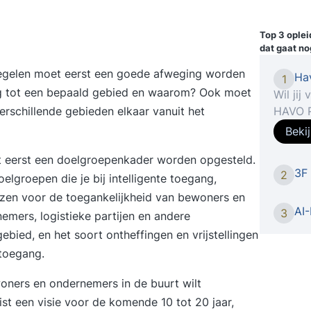
Top 3 ople
dat gaat no
regelen moet eerst een goede afweging worden
Ha
1
ng tot een bepaald gebied en waarom? Ook moet
Wil jij
HAVO R
rschillende gebieden elkaar vanuit het
Rekenva
Beki
offici
 eerst een doelgroepenkader worden opgesteld.
comple
3F
2
rekene
elgroepen die je bij intelligente toegang,
Volg de
ezen voor de toegankelijkheid van bewoners en
offici
AI-
3
mers, logistieke partijen en andere
cursus
bied, en het soort ontheffingen en vrijstellingen
voor h
 toegang.
onderd
cursus
woners en ondernemers in de buurt wilt
onderwe
st een visie voor de komende 10 tot 20 jaar,
HAVO R