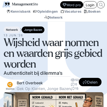
Word pro
Login
Kennisbank
Opleidingen
Vacatures
Boeken
Netwerk
Netwerk
Jonge Bazen
13 JUN.‘26
Wijsheid waar normen
en waarden grijs gebied
worden
Authenticiteit bij dilemma's
53
Delen
Bert Overbeek
0
Gek Op Klanten, Jonge Bazen
15