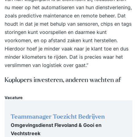
nu meer op het automatiseren van hun dienstverlening,
professionals die willen weten welke kansen
zoals predictive maintenance en remote beheer. Dat
duurzaam ondernemen biedt, en hoe zij hier op
houdt in dat je met behulp van sensoren, chips en tags
praktische wijze invulling aan kunnen geven
storingen kunt voorspellen en daarmee kunt
binnen hun organisatie. - Je weet wat
voorkomen, en op afstand zaken kunt herstellen.
duurzaamheid en duurzaam ondernemen inhoudt
Hierdoor hoef je minder vaak naar je klant toe en dus
- Je kent de mogelijkheden en uitdagingen van
minder kilometers te rijden. Dat is precies waar het
duurzaam ondernemen - Je hebt een visie op
verslimmen van logistiek over gaat.”
duurzaam ondernemen voor je eigen organisatie
- Je weet welke richtlijnen, certificeringen en
Koplopers investeren, anderen wachten af
instrumenten er zijn voor duurzaam ondernemen
en welke voor jou relevant zijn - Je kunt een
Vacature
nulmeting maken, MVO-beleid opzetten en
implementeren -Je kunt de juiste mensen en
middelen betrekken om duurzaam ondernemen
Teammanager Toezicht Bedrijven
succesvol vorm te geven, passende bij de missie,
Omgevingsdienst Flevoland & Gooi en
visie, strategie en doelen van de organisatie - Je
Vechtstreek