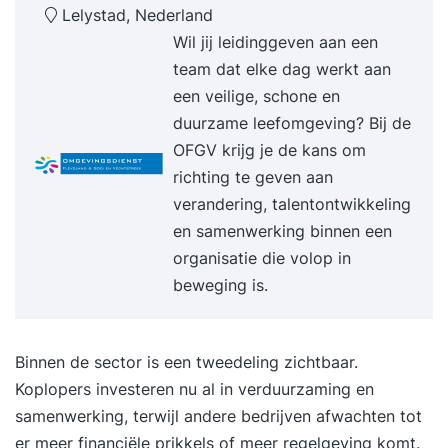
hebt een adviesrapport geschreven voor
Lelystad, Nederland
duurzaam ondernemen in je organisatie -
Wil jij leidinggeven aan een
Definitie en belang van duurzaam ondernemen -
team dat elke dag werkt aan
Achtergrond en uitgangspunten - People, Planet,
een veilige, schone en
Profit (en Pleasure) - Circulaire economie /
duurzame leefomgeving? Bij de
Cradle to Cradle (C2C) - De verschijningsvormen
OFGV krijg je de kans om
van MVO binnen organisaties - Nieuwe
richting te geven aan
businessmodellen - Mogelijkheden en uitdagingen
verandering, talentontwikkeling
van duurzaamheid - Stappenplan voor nulmeting,
en samenwerking binnen een
prioritering, formulering beleidsdoelen en
organisatie die volop in
implementatie - Relevante richtlijnen en
beweging is.
certificeringen - Toepassing instrumenten,
concepten en methoden - Communicatie en
samenwerking met stakeholders - Adviesrapport
Binnen de sector is een tweedeling zichtbaar.
duurzaam ondernemen - Praktijksituaties en -
Koplopers investeren nu al in verduurzaming en
voorbeelden Voorafgaand aan de training krijg je
samenwerking, terwijl andere bedrijven afwachten tot
toegang tot de interactieve ICM-leeromgeving en
er meer financiële prikkels of meer regelgeving komt.