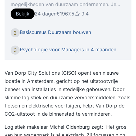
mogelijkheden van duurzaam ondernemen. Je
brengt in kaart hoe de drie P’s van people, planet
Bekijk
24 dagen
€1967.5
9.4
en profit zich op dit moment verhouden binnen
jouw organisatie. Wil je erachter komen hoe je
Basiscursus Duurzaam bouwen
2
met je bedrijfsactiviteiten (nog) meer kunt
betekenen voor mens, maatschappij en milieu? En
Psychologie voor Managers in 4 maanden
3
hoe duurzaam ondernemen in je bedrijf past? In
deze training krijg je inzicht in de mogelijkheden
van duurzaam ondernemen. Je brengt in kaart
Van
Dorp City Solutions (CISO)
opent een nieuwe
hoe de drie P’s van people, planet en profit zich
locatie in Amsterdam, gericht op het uitstootvrije
op dit moment verhouden binnen je organisatie.
beheer van installaties in stedelijke gebouwen. Door
Je brengt alle kennis en inzichten direct in de
slimme logistiek en duurzame vervoersmiddelen, zoals
praktijk door het schrijven van een adviesrapport
fietsen en elektrische voertuigen, helpt Van Dorp de
waarin je aangeeft hoe duurzaam ondernemen
CO2-uitstoot in de binnenstad te verminderen.
binnen je organisatie succesvol kan worden
Logistiek makelaar
Michel Oldenburg
zegt: “Het gros
toegepast. Deze training is bedoeld voor
van hun wagenpark is al elektrisch. Zij focussen zich
managers, zzp’ers, projectleiders en andere