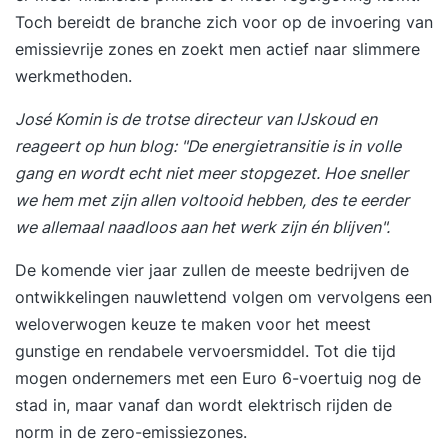
vindt er een online intake plaats. Hierin breng je
Toch bereidt de branche zich voor op de invoering van
je persoonlijke leerdoelen in kaart, voor jezelf én
emissievrije zones en zoekt men actief naar slimmere
voor de docent. Deze leerdoelen staan centraal
werkmethoden.
tijdens de bijeenkomsten. Onder inspirerende
José Komin is de trotse
directeur van IJskoud
en
leiding van een ervaren professional leg je tijdens
reageert op hun blog: "De energietransitie is in volle
de training de relatie tussen de theorie en je
gang en wordt echt niet meer stopgezet. Hoe sneller
eigen werksituatie. De maximale groepsgrootte
we hem met zijn allen voltooid hebben, des te eerder
draagt bij aan een veilige sfeer en biedt veel
we allemaal naadloos aan het werk zijn én blijven".
ruimte om ervaringen uit te wisselen en
waardevolle discussies te voeren over de
De komende vier jaar zullen de meeste bedrijven de
verschillende thema’s. Tussen de bijeenkomsten
ontwikkelingen nauwlettend volgen om vervolgens een
door verdiep je je verder in de materie door het
weloverwogen keuze te maken voor het meest
lezen van interessante artikelen, het maken van
gunstige en rendabele vervoersmiddel. Tot die tijd
opdrachten en het bekijken van kennisvideo’s op
mogen ondernemers met een Euro 6-voertuig nog de
de ICM-leeromgeving. Je sluit de training af door
stad in, maar vanaf dan wordt elektrisch rijden de
het schrijven van een adviesrapport voor
norm in de zero-emissiezones.