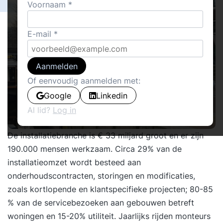
Voornaam
E-mail
Aanmelden
Of eenvoudig aanmelden met:
Google
Linkedin
Al lid?
Log in
De installatiebranche is
€ 33 miljard groot
en er zijn
190.000 mensen werkzaam. Circa 29% van de
installatieomzet wordt besteed aan
onderhoudscontracten, storingen en modificaties,
zoals kortlopende en klantspecifieke projecten; 80-85
% van de servicebezoeken aan gebouwen betreft
woningen en 15-20% utiliteit. Jaarlijks rijden monteurs