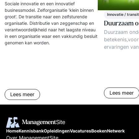
Sociale innovatie en een innovatief
businessmodel. Zelforganisatie 'klein binnen
Innovatie / transit
groot'. De transitie naar een zelfsturende
organisatie. Distributie van zeggenschap en
Duurzaam 
verantwoordelijkheid naar het laagste niveau
Duurzaam ond
in een organisatie waar een vakkundig besluit
betekenis,voo
genomen kan worden.
ervaringen van
Maatschappeli
Ondernemen. 
ondernemen real
factoren met i
en tips voor d
Maatschappeli
Lees meer
Lees meer
Ondernemen.
Home
Kennisbank
Opleidingen
Vacatures
Boeken
Netwerk
Over ManagementSite