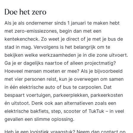
duurzaam ondernemen in je organisatie. Na
afronding van de training ontvang je het ICM-
Doe het zero
certificaat. Deze training is tevens onderdeel van
Als je als ondernemer sinds 1 januari te maken hebt
de opleiding Post-HBO Bedrijfskunde. Na het
met zero-emissiezones, begin dan met een
succesvol afronden van deze training kun je je
kentekencheck. Zo weet je direct of je met je bus de
verder ontwikkelen en krijg je vrijstelling voor 1
stad in mag. Vervolgens is het belangrijk om te
module binnen deze opleiding.
bekijken welke werkzaamheden je in die zone uitvoert.
Ga je er dagelijks naartoe of alleen projectmatig?
Hoeveel mensen moeten er mee? Als je bijvoorbeeld
met vier personen reist, kun je overwegen om samen
in één elektrische auto of bus te carpoolen. Dat
bespaart voertuigen, parkeerplekken, parkeerkosten
én uitstoot. Denk ook aan alternatieven zoals een
elektrische bakfiets, step, scooter of TukTuk – in veel
gevallen een slimme oplossing.
Heb je een logistiek vraagstuk? Neem dan contact op