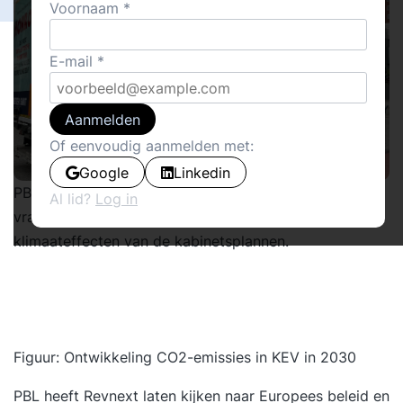
Voornaam
E-mail
Aanmelden
Of eenvoudig aanmelden met:
Google
Linkedin
PBL maakte meerdere
modelanalyses voor bestel- en
Al lid?
Log in
vrachtautowagenparken
voor de doorrekening van de
klimaateffecten van de kabinetsplannen
.
Figuur: Ontwikkeling
CO2-emissies in KEV
in 2030
PBL heeft Revnext laten kijken naar Europees beleid en