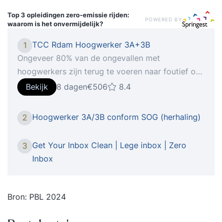
Top 3 opleidingen
zero-emissie rijden:
POWERED BY
waarom is het onvermijdelijk?
TCC Rdam Hoogwerker 3A+3B
1
Ongeveer 80% van de ongevallen met
hoogwerkers zijn terug te voeren naar foutief of
onveilig handelen door de gebruiker. Daarom is
Bekijk
8 dagen
€506
8.4
het belangrijk dat de werkgever aan zijn
verplichte taak, het zorgdragen voor een
Hoogwerker 3A/3B conform SOG (herhaling)
2
deugdelijke hoogwerkeropleiding, voldoet.
Iemand die de risico's begrijpt, kan ook in
Get Your Inbox Clean | Lege inbox | Zero
3
moeilijke situaties de juiste beslissing nemen om
Inbox
verantwoord te werken. Bij TCC kunnen wij u
deze zorg uit handen nemen. Op onze locatie in
Rotterdan kunnen wij uw medewerkers alles leren
Bron: PBL 2024
over het veilig werken met een hoogwerker. En
dankzij onze overdekte locatie spelen de