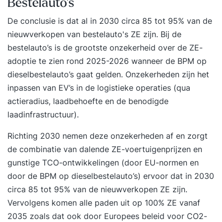
Bestelauto's
weersomstandigheden daarbij geen rol. Wij leiden
De conclusie is dat al in 2030 circa 85 tot 95% van de
op volgens de SSVV opleidingengids, zoals die is
nieuwverkopen van bestelauto's ZE zijn. Bij de
opgenomen in de VCA**. Inhoud theorie
bestelauto’s is de grootste onzekerheid over de ZE-
Veiligheid A.I. 17 en Arbo-wet Definitie en
adoptie te zien rond 2025-2026 wanneer de BPM op
inzetbaarheid hoogwerkers Modellen en typen
dieselbestelauto’s gaat gelden. Onzekerheden zijn het
Inspectie voor het gebruik Selectievolgorde
inpassen van EV’s in de logistieke operaties (qua
Veiligheidseisen m.b.t. het gebruik Inhoud praktijk
actieradius, laadbehoefte en de benodigde
Visuele inspectie Functietest Praktijkoefeningen
laadinfrastructuur).
Bewegingen van het hef vlak
Uitvoeringsafhankelijke oefeningen
Richting 2030 nemen deze onzekerheden af en zorgt
Bewustwording van gevaren en risico`s
de combinatie van dalende ZE-voertuigenprijzen en
gunstige TCO-ontwikkelingen (door EU-normen en
door de BPM op dieselbestelauto’s) ervoor dat in 2030
circa 85 tot 95% van de nieuwverkopen ZE zijn.
Vervolgens komen alle paden uit op 100% ZE vanaf
2035 zoals dat ook door Europees beleid voor CO2-