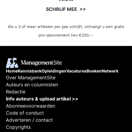
SCHRIJF MEE >>
Als u 3 of meer artikelen per jaar schrijft, ontvangt u een gratis
pro-abonnement twv €200,--
Home
Kennisbank
Opleidingen
Vacatures
Boeken
Netwerk
Over ManagementSite
Auteurs en columnisten
Redactie
Info auteurs & upload artikel >>
Abonneevoorwaarden
Code of conduct
Adverteren / contact
Copyrights