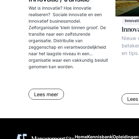
Wat is innovatie? Hoe innovatie
realiseren? Sociale innovatie en een
Innovati
innovatief businessmodel.
Zelforganisatie 'klein binnen groot'. De
Innov
transitie naar een zelfsturende
Nieuw o
organisatie. Distributie van
beteken
zeggenschap en verantwoordelijkheid
en tips
naar het laagste niveau in een
innovat
organisatie waar een vakkundig besluit
genomen kan worden.
& zelfo
Lees meer
Lees
Home
Kennisbank
Opleidingen