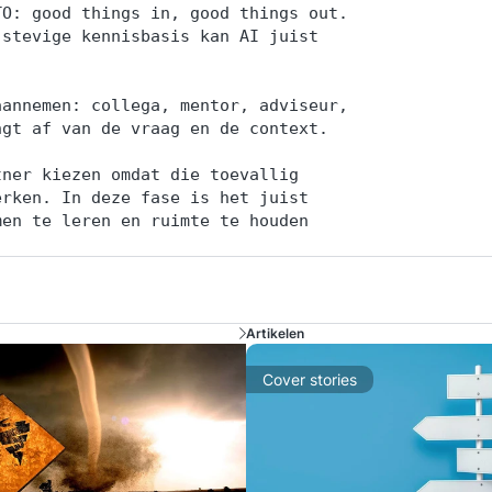
TO: good things in, good things out.
 stevige kennisbasis kan AI juist
aannemen: collega, mentor, adviseur,
ngt af van de vraag en de context.
tner kiezen omdat die toevallig
erken. In deze fase is het juist
men te leren en ruimte te houden
Artikelen
Cover stories