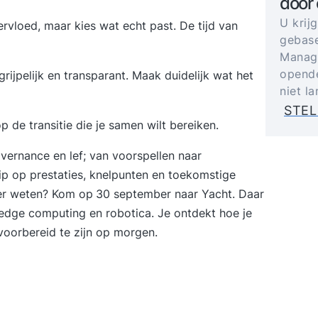
door
U krij
vervloed, maar kies wat echt past. De tijd van
gebase
Manage
opende
rijpelijk en transparant. Maak duidelijk wat het
niet l
STEL
op de transitie die je samen wilt bereiken.
overnance en lef; van voorspellen naar
grip op prestaties, knelpunten en toekomstige
eer weten? Kom op
30 september naar Yacht
. Daar
, edge computing en robotica. Je ontdekt hoe je
voorbereid te zijn op morgen.