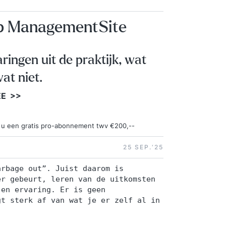
op ManagementSite
aringen uit de praktijk, wat
at niet.
EE >>
ngt u een gratis pro-abonnement twv €200,--
25 SEP.‘25
arbage out”. Juist daarom is
er gebeurt, leren van de uitkomsten
 en ervaring. Er is geen
gt sterk af van wat je er zelf al in