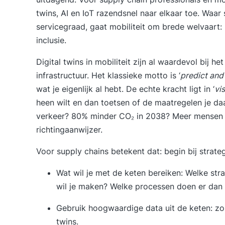
twins, AI en IoT razendsnel naar elkaar toe. Waar
servicegraad, gaat mobiliteit om
brede welvaart
:
inclusie.
Digital twins in mobiliteit zijn al waardevol bij h
infrastructuur. Het klassieke motto is ‘
predict and
wat je eigenlijk al hebt. De echte kracht ligt in ‘
vi
heen wilt en dan toetsen of de maatregelen je da
verkeer? 80% minder CO₂ in 2038? Meer mensen op
richtingaanwijzer.
Voor supply chains betekent dat: begin bij strateg
Wat wil je met de keten bereiken: Welke stra
wil je maken? Welke processen doen er dan 
Gebruik hoogwaardige
data uit de keten
: z
twins.