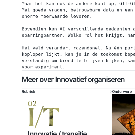
Maar het kan ook de andere kant op, GTI-G
Met goede vragen, betrouwbare data en een
enorme meerwaarde leveren.
Bovendien kan AI verschillende gedaanten 
sparringpartner. Welke rol het krijgt, ha
Het veld verandert razendsnel. Nu één par
koploper lijkt, kan je in de toekomst bep
verstandig om breed te blijven kijken, sa
voor experiment.
Meer over Innovatief organiseren
Rubriek
Onderwerp
02
I/T
Innovatie / transitie