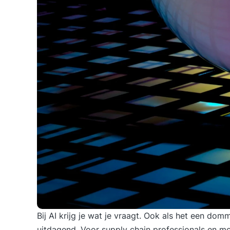
Bij AI krijg je wat je vraagt
. Ook als het een domm
uitdagend. Voor supply chain professionals en mob