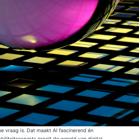
e vraag is. Dat maakt AI fascinerend én
iliteitsexperts groeit de wereld van digital