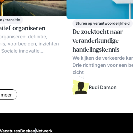
e / transitie
Sturen op verantwoordelijkheid
atief organiseren
De zoektocht naar
rganiseren: definitie,
veranderkundige
is, voorbeelden, inzichten
handelingskennis
. Sociale innovatie,
ief organiseren, zelfsturing
We kijken de verkeerde kan
rganisatie: de trends
Drie richtingen voor een b
zicht
Rudi Darson
 meer
Vacatures
Boeken
Netwerk