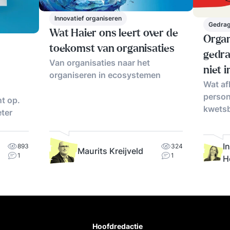
Innovatief organiseren
Gedrag
Wat Haier ons leert over de
Organ
toekomst van organisaties
gedra
Van organisaties naar het
niet i
organiseren in ecosystemen
Wat afh
persone
t op.
kwets
eter
I
893
324
Maurits Kreijveld
1
1
H
Hoofdredactie