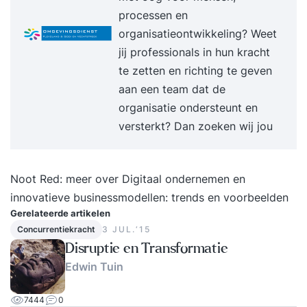
werkvormen (rollen / meetings / artifacten) *
processen en
Scrum ervaren in een uitgebreide simulatie * De
organisatieontwikkeling? Weet
rol van de Scrum Master uitdiepen (coachen /
jij professionals in hun kracht
faciliteren / opleiden / impediments)
te zetten en richting te geven
Kwaliteitsgarantie * Meer dan 10.000 deelnemers
aan een team dat de
getraind * 1.000 recensies met een 8.6 gemiddeld
organisatie ondersteunt en
op Springest * Niet goed geld terug Enthousiast?
versterkt? Dan zoeken wij jou
Schrijf je in, download de brochure of neem
contact met ons op!
Noot Red: meer over
Digitaal ondernemen
en
innovatieve businessmodellen: trends en voorbeelden
Gerelateerde artikelen
Concurrentiekracht
3 JUL.‘15
Disruptie en Transformatie
Edwin Tuin
7444
0