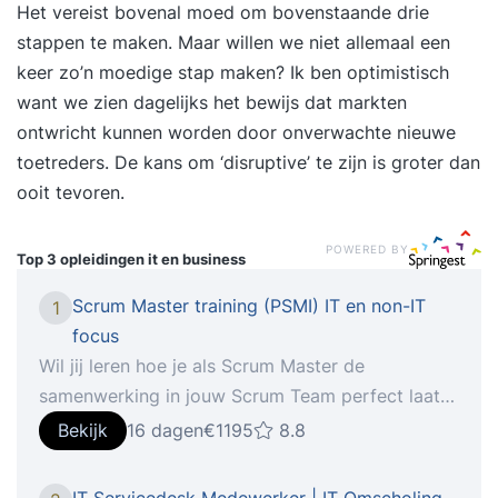
Het vereist bovenal moed om bovenstaande drie
stappen te maken. Maar willen we niet allemaal een
keer zo’n moedige stap maken? Ik ben optimistisch
want we zien dagelijks het bewijs dat markten
ontwricht kunnen worden door onverwachte nieuwe
toetreders. De kans om ‘disruptive’ te zijn is groter dan
ooit tevoren.
POWERED BY
Top 3 opleidingen
it en business
Scrum Master training (PSMI) IT en non-IT
1
focus
Wil jij leren hoe je als Scrum Master de
samenwerking in jouw Scrum Team perfect laat
lopen? In deze 2-daagse gecertificeerde Scrum
Bekijk
16 dagen
€1195
8.8
Master training (PSMI) leer je alles wat je nodig
hebt. Wil jij leren hoe je als Scrum Master de