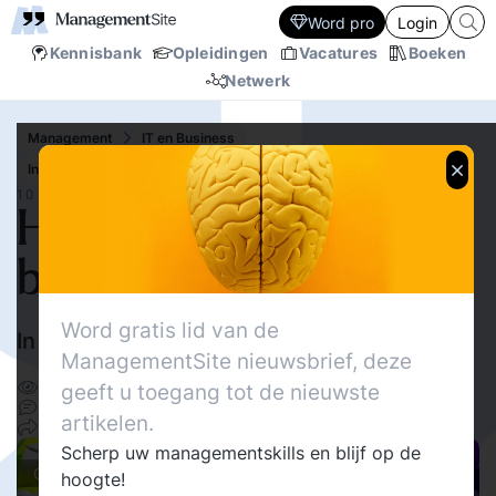
Word pro
Login
Kennisbank
Opleidingen
Vacatures
Boeken
Netwerk
Management
IT en Business
Innovatie / transitie
Innovatie
10 SEP.‘15
Hoe digitaliseer je jouw
bedrijf?
Word gratis lid van de
In 3 stappen
Valentijn De Jong
ManagementSite nieuwsbrief, deze
15583
geeft u toegang tot de nieuwste
Delen
0
artikelen.
14
Scherp uw managementskills en blijf op de
Columns
hoogte!