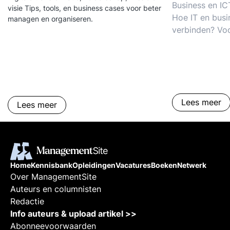
Business en I
visie Tips, tools, en business cases voor beter
Hoe IT en busi
managen en organiseren.
verbinden? Vo
succesfactoren
van de CIO. IC
business-case:
Lees meer
Lees meer
Home
Kennisbank
Opleidingen
Vacatures
Boeken
Netwerk
Over ManagementSite
Auteurs en columnisten
Redactie
Info auteurs & upload artikel >>
Abonneevoorwaarden