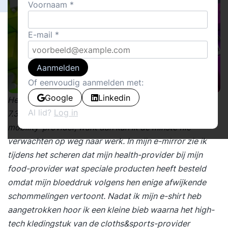
Voornaam
E-mail
Aanmelden
Of eenvoudig aanmelden met:
Google
Linkedin
Het is 14 september 2032. De wekker schreeuwt om
Al lid?
Log in
7.32 uur uit volle borst. Een handige tijd volgens mijn
mobility-provider, want dan kan ik de minste file
verwachten op weg naar werk. In mijn e-mirror zie ik
tijdens het scheren dat mijn health-provider bij mijn
food-provider wat speciale producten heeft besteld
omdat mijn bloeddruk volgens hen enige afwijkende
schommelingen vertoont. Nadat ik mijn e-shirt heb
aangetrokken hoor ik een kleine bieb waarna het high-
tech kledingstuk van de cloths&sports-provider