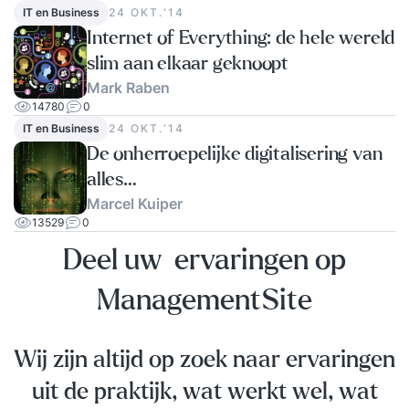
IT en Business
24 OKT.‘14
Internet of Everything: de hele wereld
slim aan elkaar geknoopt
Mark Raben
14780
0
IT en Business
24 OKT.‘14
De onherroepelijke digitalisering van
alles…
Marcel Kuiper
13529
0
Deel uw ervaringen op
ManagementSite
Wij zijn altijd op zoek naar ervaringen
uit de praktijk, wat werkt wel, wat