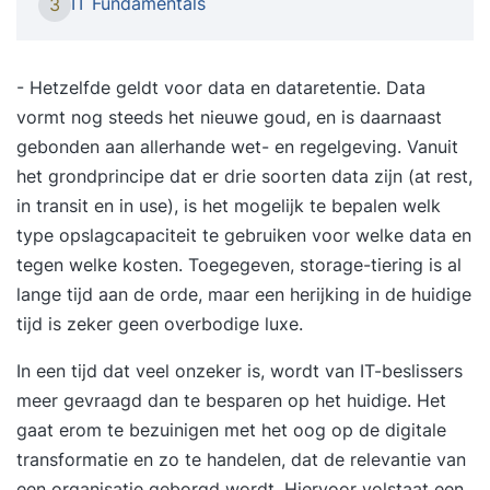
IT Fundamentals
3
training (PSMI) leer je alles wat je nodig hebt.
Waarom deze training? * Van projecten niet halen
naar projecten afronden * Van miscommunicatie
- Hetzelfde geldt voor data en dataretentie. Data
naar elkaar verstaan * Van eindeloze meetings
vormt nog steeds het nieuwe goud, en is daarnaast
naar efficiënte overleggen * Van onduidelijk wie
gebonden aan allerhande wet- en regelgeving. Vanuit
waar wanneer aan werkt naar transparantie * Van
het grondprincipe dat er drie soorten data zijn (at rest,
voortdurende verstoringen naar focus * Van
in transit en in use), is het mogelijk te bepalen welk
klanten op afstand naar co-creatie met jouw
type opslagcapaciteit te gebruiken voor welke data en
klant * Officieel het Scrum.org of IIABC.org
tegen welke kosten. Toegegeven, storage-tiering is al
certificaat halen Waarom Agile Scrum Group? *
lange tijd aan de orde, maar een herijking in de huidige
Voor IT & non-IT teams * Onze trainers zijn ook
tijd is zeker geen overbodige luxe.
coaches in de praktijk * We maken theorie
In een tijd dat veel onzeker is, wordt van IT-beslissers
praktisch * We werken in kleine groepen
meer gevraagd dan te besparen op het huidige. Het
Programma * Scrum theorie leren in interactieve
gaat erom te bezuinigen met het oog op de digitale
werkvormen (rollen / meetings / artifacten) *
transformatie en zo te handelen, dat de relevantie van
Scrum ervaren in een uitgebreide simulatie * De
een organisatie geborgd wordt. Hiervoor volstaat een
rol van de Scrum Master uitdiepen (coachen /