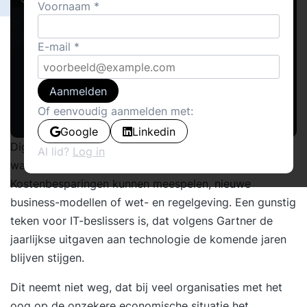
Voornaam
E-mail
Aanmelden
Of eenvoudig aanmelden met:
Google
Linkedin
Digitalisering is voor vrijwel alle bedrijven noodzaak,
Al lid?
Log in
waarbij de motivatie per organisatie kan verschillen.
Kostenbesparingen kunnen meespelen, nieuwe
business-modellen of wet- en regelgeving. Een gunstig
teken voor IT-beslissers is, dat volgens Gartner de
jaarlijkse uitgaven aan technologie de komende jaren
blijven stijgen.
Dit neemt niet weg, dat bij veel organisaties met het
oog op de onzekere economische situatie het