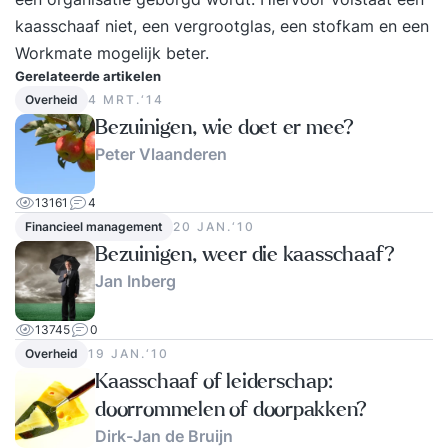
kaasschaaf niet, een vergrootglas, een stofkam en een
faciliteren / opleiden / impediments)
Workmate mogelijk beter.
Kwaliteitsgarantie * Meer dan 10.000 deelnemers
Gerelateerde artikelen
getraind * 1.000 recensies met een 8.6 gemiddeld
Overheid
4 MRT.‘14
op Springest * Niet goed geld terug Enthousiast?
Bezuinigen, wie doet er mee?
Schrijf je in, download de brochure of neem
Peter Vlaanderen
contact met ons op!
13161
4
Financieel management
20 JAN.‘10
Bezuinigen, weer die kaasschaaf?
Jan Inberg
13745
0
Overheid
19 JAN.‘10
Kaasschaaf of leiderschap:
doorrommelen of doorpakken?
Dirk-Jan de Bruijn