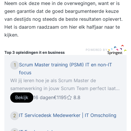
Neem ook deze mee in de overwegingen, want er is
geen garantie dat de goed beargumenteerde keuze
van destijds nog steeds de beste resultaten oplevert.
Het is daarom raadzaam om hier elk halfjaar naar te
kijken.
POWERED BY
Top 3 opleidingen
it en business
Scrum Master training (PSMI) IT en non-IT
1
focus
Wil jij leren hoe je als Scrum Master de
samenwerking in jouw Scrum Team perfect laat
lopen? In deze 2-daagse gecertificeerde Scrum
Bekijk
16 dagen
€1195
8.8
Master training (PSMI) leer je alles wat je nodig
hebt. Wil jij leren hoe je als Scrum Master de
IT Servicedesk Medewerker | IT Omscholing
2
samenwerking in jouw team perfect laat lopen? In
deze 2-daagse gecertificeerde Scrum Master