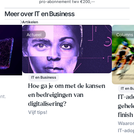
pro-abonnement twv €200,--
Meer over IT en Business
Artikelen
Actueel
Columns
IT en Business
Hoe ga je om met de kansen
IT en B
en bedreigingen van
nt.
IT-ado
digitalisering?
gehel
Vijf tips!
finish
. Rol
Waarom
en de
IT-adop
ools.