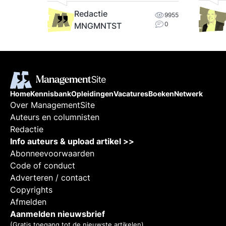
Redactie
9955
0
MNGMNTST
Home
Kennisbank
Opleidingen
Vacatures
Boeken
Netwerk
Over ManagementSite
Auteurs en columnisten
Redactie
Info auteurs & upload artikel >>
Abonneevoorwaarden
Code of conduct
Adverteren / contact
Copyrights
Afmelden
Aanmelden nieuwsbrief
(Gratis toegang tot de nieuwste artikelen)