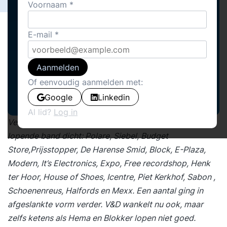
Voornaam
E-mail
Aanmelden
Of eenvoudig aanmelden met:
Google
Linkedin
Al lid?
Log in
Vele winkelketens gingen het afgelopen jaar aan de
lopende band dicht: Polare, Siebel, Budget
Store,Prijsstopper, De Harense Smid, Block, E-Plaza,
Modern, It’s Electronics, Expo, Free recordshop, Henk
ter Hoor, House of Shoes, Icentre, Piet Kerkhof, Sabon ,
Schoenenreus, Halfords en Mexx. Een aantal ging in
afgeslankte vorm verder. V&D wankelt nu ook, maar
zelfs ketens als Hema en Blokker lopen niet goed.