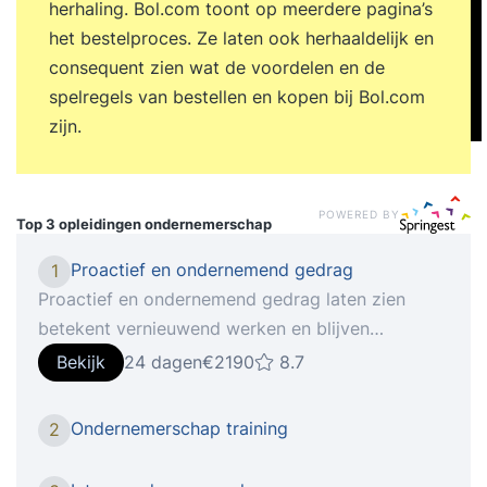
herhaling. Bol.com toont op meerdere pagina’s
het bestelproces. Ze laten ook herhaaldelijk en
consequent zien wat de voordelen en de
spelregels van bestellen en kopen bij Bol.com
zijn.
POWERED BY
Top 3 opleidingen
ondernemerschap
Proactief en ondernemend gedrag
1
Proactief en ondernemend gedrag laten zien
betekent vernieuwend werken en blijven
investeren in jezelf. Iedereen levert toegevoegde
Bekijk
24 dagen
€2190
8.7
waarde met zijn of haar specifieke kwaliteiten.
Toegevoegde waarde die gekoppeld is aan de
Ondernemerschap training
2
fase waarin de organisatie zich op dat moment
bevindt. Hoe je kansen kunt zien, benutten en op