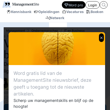
Word pro
Login
Kennisbank
Opleidingen
Vacatures
Boeken
Netwerk
Management
Ondernemerschap
/
IT en Business
8 FEB.‘15
Verwoestende transitie
bij detailhandel
De digitale revolutie slaat toe. Winkelcentra
liggen er binnenkort deplorabel bij!
Word gratis lid van de
ManagementSite nieuwsbrief, deze
Grimbert Rost van Tonningen
geeft u toegang tot de nieuwste
11641
artikelen.
Delen
3
Scherp uw managementskills en blijf op de
11
hoogte!