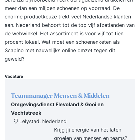
meer dan een miljoen schoenen op voorraad. De
van? (drijfveren) Vision - create. Wat wil ik
enorme productkeuze trekt veel Nederlandse klanten
creëren in de wereld? Mission - contribute. Wat
aan. Nederland behoort tot de top vijf afzetlanden van
wil ik bijdragen? Ambition - achieve. Wat wil ik
de webwinkel. Het assortiment is voor vijf tot tien
bereiken? Role - become. Wat wil ik worden?
procent lokaal. Wat moet een schoenenketen als
Welk gedrag wil je meer inzetten, welk gedrag
Scapino met nauwelijks online omzet tegen dit
minder, wat voor nieuw gedrag wil je tonen en
geweld?
van welk gedrag wil je afscheid nemen om zo
meer kansen te zien, te benutten en waarde te
creëren? Welke personal branding vloeit voort uit
Vacature
het voorgaande die aansluit bij jouw specifieke
persoonlijke kwaliteit en kracht? Hoe blokkeer je
Teammanager Mensen & Middelen
jezelf waardoor je gewenst gedrag niet laat zien
Omgevingsdienst Flevoland & Gooi en
en hoe kun je dat ineffectieve gedrag
Vechtstreek
doorbreken? Op welke wijze helpt de kunst van
Lelystad, Nederland
het omdenken jou bij het realiseren van je
Krijg jij energie van het laten
doelen? Hoe doorloop jij bij tegenslag of
groeien van mensen en teams?