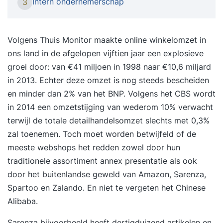
Intern ondernemerschap
3
een proactieve manier waarde kunt creëren voor
jouw bedrijf en (toekomstige) werk- en
opdrachtgevers, leer je tijdens de
Volgens Thuis Monitor maakte online winkelomzet in
training Proactief en ondernemend gedrag.
ons land in de afgelopen vijftien jaar een explosieve
Onderwerpen Tijdens de training komen onder
groei door: van €41 miljoen in 1998 naar €10,6 miljard
meer de volgende onderwerpen aan bod,
in 2013. Echter deze omzet is nog steeds bescheiden
waardoor je ondernemerschap en initiatiefrijke
en minder dan 2% van het BNP. Volgens het CBS wordt
handelen wordt vergroot: Welke vorm van
in 2014 een omzetstijging van wederom 10% verwacht
ondernemerschap past het beste bij jouw
terwijl de totale detailhandelsomzet slechts met 0,3%
waarden en drijfveren? Wat is jouw gedragsstijl
zal toenemen. Toch moet worden betwijfeld of de
en hoe kun je binnen die gedragsstijl proactief en
meeste webshops het redden zowel door hun
ondernemend handelen? Op welke momenten
traditionele assortiment annex presentatie als ook
en/of in welke contexten wil je meer initiatief en
door het buitenlandse geweld van Amazon, Sarenza,
ondernemend gedrag vertonen? Wat zijn jouw
Spartoo en Zalando. En niet te vergeten het Chinese
resultaat-, activiteiten- en gedragsdoelstellingen
Alibaba.
in die situaties? Hoe ziet jouw gedrag als
Sarenza bijvoorbeeld heeft dertigduizend artikelen en
succesfactor eruit? Passion - love. Waar hou ik