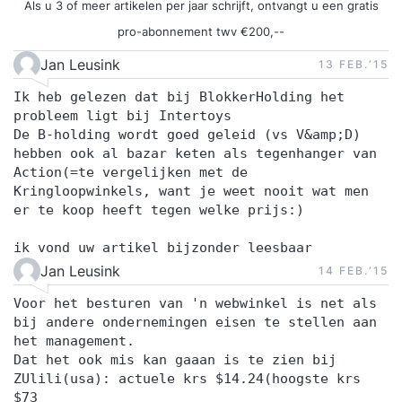
Als u 3 of meer artikelen per jaar schrijft, ontvangt u een gratis
pro-abonnement twv €200,--
Jan Leusink
13 FEB.‘15
Ik heb gelezen dat bij BlokkerHolding het
probleem ligt bij Intertoys
De B-holding wordt goed geleid (vs V&amp;D)
hebben ook al bazar keten als tegenhanger van
Action(=te vergelijken met de
Kringloopwinkels, want je weet nooit wat men
er te koop heeft tegen welke prijs:)
ik vond uw artikel bijzonder leesbaar
Jan Leusink
14 FEB.‘15
Voor het besturen van 'n webwinkel is net als
bij andere ondernemingen eisen te stellen aan
het management.
Dat het ook mis kan gaaan is te zien bij
ZUlili(usa): actuele krs $14.24(hoogste krs
$73