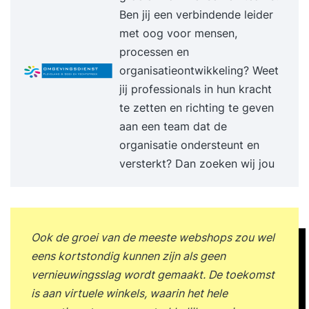
verandering de fasen van ontkenning, weerstand
Ben jij een verbindende leider
en kansen zien naar proactiviteit? Wat zijn
met oog voor mensen,
vragen en/of klachten die jij krijgt van anderen en
processen en
hoe kun je die voorkomen door proactief
organisatieontwikkeling? Weet
handelen? Hoe kun je jouw invloed en
jij professionals in hun kracht
overtuigingskracht vergroten? Je maakt kennis
te zetten en richting te geven
met de zes beïnvloedingsstrategieën van Robert
aan een team dat de
Cialdini. Hoe vertaal je jouw sterke punten in
organisatie ondersteunt en
voordelen voor jouw omgeving? Hoe kun je jouw
versterkt? Dan zoeken wij jou
gunfactor vergroten? Hoe maak je het verschil
met aansprekende resultaten? Verankering Na
afloop van de training ontvang je een bericht met
de meest belangrijke inzichten over het
Ook de groei van de meeste webshops zou wel
onderwerp Proactief en ondernemend
eens kortstondig kunnen zijn als geen
gedrag. Daarnaast verto
vernieuwingsslag wordt gemaakt. De toekomst
is aan virtuele winkels, waarin het hele