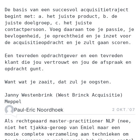
aan kansen die geen kansen zijn. En voor
De basis van een succesvol acquisitietraject
managers die hun team willen omvormen van
begint met: a. het juiste product, b. de
verkopers naar technische verkopers die
juiste doelgroep, c. het juiste
resultaat afdwingen. De beste verkooptrainer van
contactpersoon. Voeg daaraan toe je passie, je
Nederland — 30 jaar ervaring Ik ben Graham
bevlogenheid, je oprechtheid en je inzet voor
de acquisitieopdracht en je zult gaan scoren.
Hulsebos. Genomineerd als beste verkooptrainer
van Nederland. Bij de verkiezing tot beste
Een tevreden opdrachtgever en een tevreden
opleider als beste individuele trainer geëindigd —
klant die jou vertrouwt en jou de afspraak en
opdracht gunt.
omdat ik als enige elke training zelf geef. Met 30
jaar ervaring lever ik geen theorie en geen vage
Want wat je zaait, dat zul je oogsten.
motivatieverhalen. Ik lever een nuchter systeem
dat je morgen al anders laat werken in elk
Janny Westenbrink (West Brinck Acquisitie)
Meppel
verkoopgesprek. Claim je plek in de Masterclass
Paul-Eric Noordhoek
2 OKT.‘07
Verkoop — de sales training met de meeste
reviews van een individuele verkooptrainer op
Als rechtgeaard master-practitioner NLP (nee,
niet het tjakka-geroep van Emiel maar een
Springest.
mooie complete verzameling aan technieken om