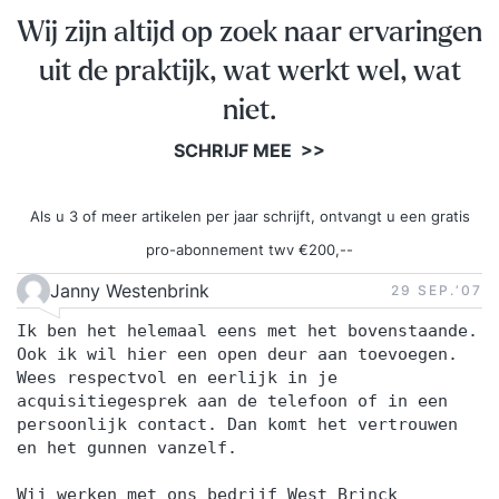
Jij krijgt altijd mij — Graham Hulsebos,
Wij zijn altijd op zoek naar ervaringen
genomineerd als beste verkooptrainer van
uit de praktijk, wat werkt wel, wat
Nederland en bij de verkiezing tot beste opleider
als beste individuele verkooptrainer geëindigd.
niet.
Geen wisselende trainers, geen verschil in
SCHRIJF MEE >>
kwaliteit tussen groepen. Elke deelnemer krijgt
hetzelfde: de beste verkooptrainer van Nederland
Als u 3 of meer artikelen per jaar schrijft, ontvangt u een gratis
aan tafel. Borging van wat je leert Kennis die je
pro-abonnement twv €200,--
na de training niet terugvindt, verdwijnt. Daarom
krijg je na afloop een MOK met daarop alle 12
Janny Westenbrink
29 SEP.‘07
verkooptechnieken — elke dag een directe
Ik ben het helemaal eens met het bovenstaande.
herinnering aan wat je hebt geleerd. Daarnaast
Ook ik wil hier een open deur aan toevoegen.
ontvang je uitgebreide outlines, de volledige
Wees respectvol en eerlijk in je
acquisitiegesprek aan de telefoon of in een
trainingsnotities en een officieel certificaat van
persoonlijk contact. Dan komt het vertrouwen
deelname — zowel als gedrukt exemplaar als
en het gunnen vanzelf.
digitaal als PDF, geschikt voor HR-registratie en
je eigen ontwikkelingsdossier. Als optie krijg je
Wij werken met ons bedrijf West Brinck