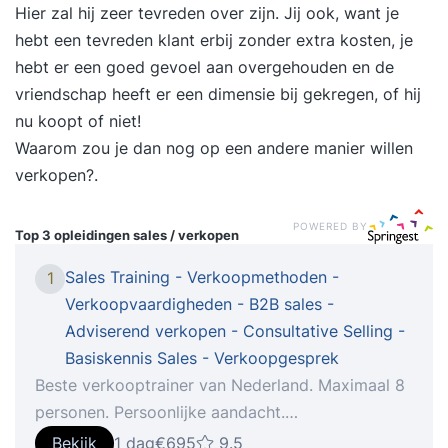
Hier zal hij zeer tevreden over zijn. Jij ook, want je
hebt een tevreden klant erbij zonder extra kosten, je
hebt er een goed gevoel aan overgehouden en de
vriendschap heeft er een dimensie bij gekregen, of hij
nu koopt of niet!
Waarom zou je dan nog op een andere manier willen
verkopen?.
POWERED BY
Top 3 opleidingen
sales / verkopen
Sales Training - Verkoopmethoden -
1
Verkoopvaardigheden - B2B sales -
Adviserend verkopen - Consultative Selling -
Basiskennis Sales - Verkoopgesprek
Beste verkooptrainer van Nederland. Maximaal 8
personen. Persoonlijke aandacht.
Wetenschappelijk systeem. Één trainer, één
Bekijk
1 dag
€695
9.5