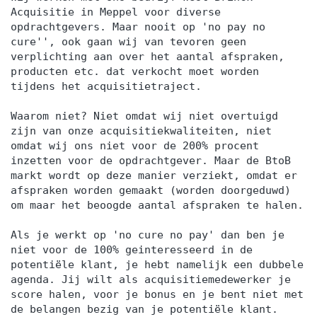
Acquisitie in Meppel voor diverse
daarbovenop toegang tot mijn e-learning
opdrachtgevers. Maar nooit op 'no pay no
platform — inclusief mijn digitale twin — zodat je
cure'', ook gaan wij van tevoren geen
op elk moment kunt terugvallen op de leerstof.
verplichting aan over het aantal afspraken,
producten etc. dat verkocht moet worden
Kleine groep, maximaal resultaat Deze sales
tijdens het acquisitietraject.
training heeft maximaal 8 deelnemers. Dat is een
bewuste keuze. In een kleine groep krijg jij de
Waarom niet? Niet omdat wij niet overtuigd
aandacht die je nodig hebt om echt te leren, te
zijn van onze acquisitiekwaliteiten, niet
omdat wij ons niet voor de 200% procent
oefenen en direct feedback te ontvangen. Geen
inzetten voor de opdrachtgever. Maar de BtoB
zaal vol mensen waar je anoniem blijft. Aan het
markt wordt op deze manier verziekt, omdat er
einde van de dag vul je een online evaluatie in —
afspraken worden gemaakt (worden doorgeduwd)
om maar het beoogde aantal afspraken te halen.
zodat de kwaliteit van elke training gewaarborgd
blijft. De dag is volledig verzorgd: lunch is
Als je werkt op 'no cure no pay' dan ben je
inbegrepen en parkeren is gratis. Voor wie is
niet voor de 100% geinteresseerd in de
deze sales training? Voor iedereen die
potentiële klant, je hebt namelijk een dubbele
agenda. Jij wilt als acquisitiemedewerker je
professioneel verkoopt en weet dat er meer in zit
score halen, voor je bonus en je bent niet met
— meer deals, meer regie en minder tijd verspild
de belangen bezig van je potentiële klant.