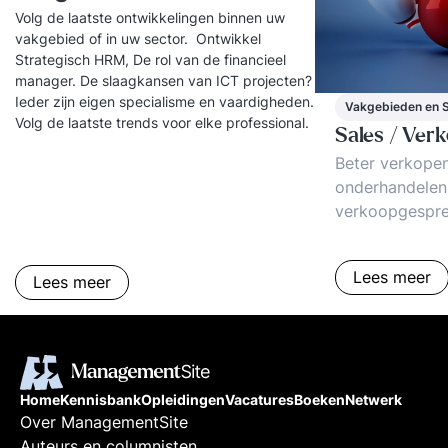
Volg de laatste ontwikkelingen binnen uw
vakgebied of in uw sector. Ontwikkel
Strategisch HRM, De rol van de financieel
manager. De slaagkansen van ICT projecten?
Ieder zijn eigen specialisme en vaardigheden.
Vakgebieden en 
Volg de laatste trends voor elke professional.
Sales / Ver
Beter verkope
onderhandelen.
verkoopgespre
koude acquisiti
proces. Rol sa
Lees meer
Lees meer
tricks
Home
Kennisbank
Opleidingen
Vacatures
Boeken
Netwerk
Over ManagementSite
Auteurs en columnisten