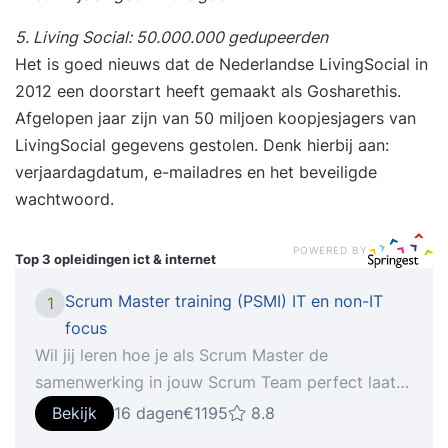
5. Living Social: 50.000.000 gedupeerden
Het is goed nieuws dat de Nederlandse LivingSocial in
2012 een doorstart heeft gemaakt als Gosharethis.
Afgelopen jaar zijn van 50 miljoen koopjesjagers van
LivingSocial gegevens gestolen. Denk hierbij aan:
verjaardagdatum, e-mailadres en het beveiligde
wachtwoord.
POWERED BY
Top 3 opleidingen
ict & internet
Scrum Master training (PSMI) IT en non-IT
1
focus
Wil jij leren hoe je als Scrum Master de
samenwerking in jouw Scrum Team perfect laat
lopen? In deze 2-daagse gecertificeerde Scrum
Bekijk
16 dagen
€1195
8.8
Master training (PSMI) leer je alles wat je nodig