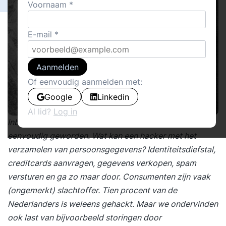
Voornaam
E-mail
Aanmelden
Of eenvoudig aanmelden met:
Google
Linkedin
Al lid?
Log in
Inbreken is door de
digitale revolutie
kinderlijk
eenvoudig geworden. Wat kan een hacker met het
verzamelen van persoonsgegevens? Identiteitsdiefstal,
creditcards aanvragen, gegevens verkopen, spam
versturen en ga zo maar door. Consumenten zijn vaak
(ongemerkt) slachtoffer. Tien procent van de
Nederlanders is weleens gehackt. Maar we ondervinden
ook last van bijvoorbeeld storingen door