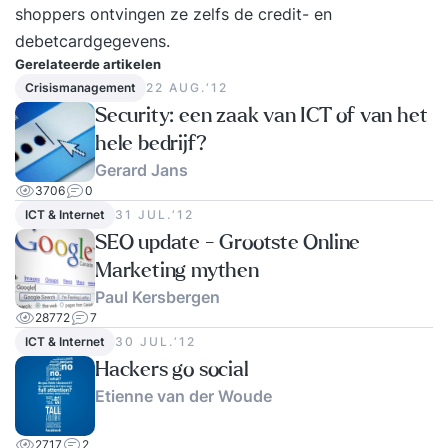
shoppers ontvingen ze zelfs de credit- en
debetcardgegevens.
Gerelateerde artikelen
Crisismanagement
22 AUG.‘12
Security: een zaak van ICT of van het
hele bedrijf?
Gerard Jans
3706
0
ICT & Internet
31 JUL.‘12
SEO update - Grootste Online
Marketing mythen
Paul Kersbergen
28772
7
ICT & Internet
30 JUL.‘12
Hackers go social
Etienne van der Woude
2717
2