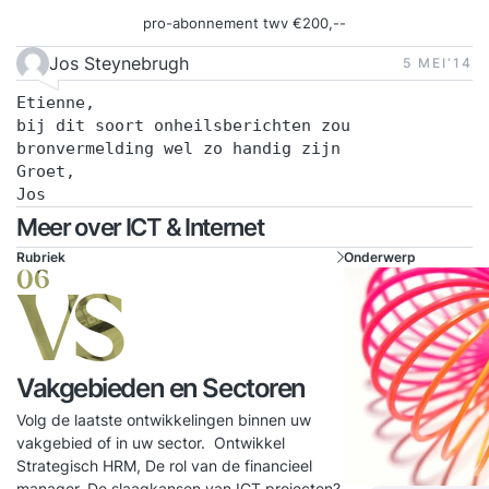
pro-abonnement twv €200,--
Jos Steynebrugh
5 MEI‘14
Etienne,
bij dit soort onheilsberichten zou
bronvermelding wel zo handig zijn
Groet,
Jos
Meer over ICT & Internet
Rubriek
Onderwerp
06
VS
Vakgebieden en Sectoren
Volg de laatste ontwikkelingen binnen uw
vakgebied of in uw sector. Ontwikkel
Strategisch HRM, De rol van de financieel
manager. De slaagkansen van ICT projecten?