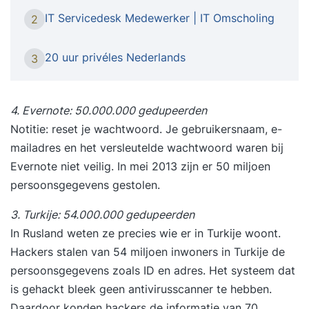
hebt. Wil jij leren hoe je als Scrum Master de
IT Servicedesk Medewerker | IT Omscholing
2
samenwerking in jouw team perfect laat lopen? In
deze 2-daagse gecertificeerde Scrum Master
20 uur privéles Nederlands
3
training (PSMI) leer je alles wat je nodig hebt.
Waarom deze training? * Van projecten niet halen
naar projecten afronden * Van miscommunicatie
4. Evernote: 50.000.000 gedupeerden
naar elkaar verstaan * Van eindeloze meetings
Notitie: reset je wachtwoord. Je gebruikersnaam, e-
naar efficiënte overleggen * Van onduidelijk wie
mailadres en het versleutelde wachtwoord waren bij
waar wanneer aan werkt naar transparantie * Van
Evernote niet veilig. In mei 2013 zijn er 50 miljoen
voortdurende verstoringen naar focus * Van
persoonsgegevens gestolen.
klanten op afstand naar co-creatie met jouw
3. Turkije: 54.000.000 gedupeerden
klant * Officieel het Scrum.org of IIABC.org
In Rusland weten ze precies wie er in Turkije woont.
certificaat halen Waarom Agile Scrum Group? *
Hackers stalen van 54 miljoen inwoners in Turkije de
Voor IT & non-IT teams * Onze trainers zijn ook
persoonsgegevens zoals ID en adres. Het systeem dat
coaches in de praktijk * We maken theorie
is gehackt bleek geen antivirusscanner te hebben.
praktisch * We werken in kleine groepen
Daardoor konden hackers de informatie van 70
Programma * Scrum theorie leren in interactieve