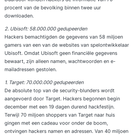
procent van de bevolking binnen twee uur
werkvormen (rollen / meetings / artifacten) *
downloaden.
Scrum ervaren in een uitgebreide simulatie * De
rol van de Scrum Master uitdiepen (coachen /
2. Ubisoft: 58.000.000 gedupeerden
faciliteren / opleiden / impediments)
Hackers bemachtigden de gegevens van 58 miljoen
Kwaliteitsgarantie * Meer dan 10.000 deelnemers
gamers van een van de websites van spelontwikkelaar
getraind * 1.000 recensies met een 8.6 gemiddeld
Ubisoft. Omdat Ubisoft geen financiële gegevens
op Springest * Niet goed geld terug Enthousiast?
bewaart, zijn alleen namen, wachtwoorden en e-
Schrijf je in, download de brochure of neem
mailadressen gestolen.
contact met ons op!
1. Target: 70.000.000 gedupeerden
De absolute top van de security-blunders wordt
aangevoerd door Target. Hackers begonnen begin
december met een 19 dagen durend hackfestijn.
Terwijl 70 miljoen shoppers van Target naar huis
gingen met een cadeau voor onder de boom,
ontvingen hackers namen en adressen. Van 40 miljoen