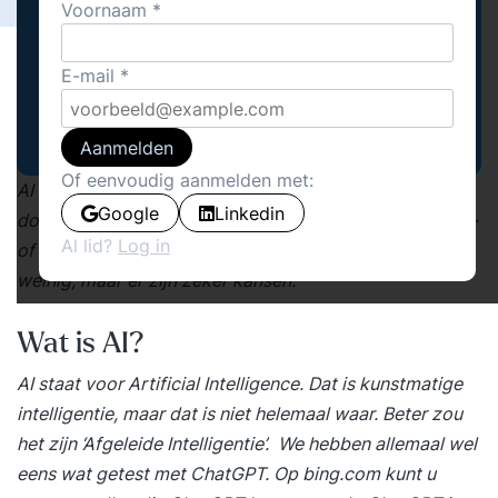
Voornaam
E-mail
Aanmelden
Of eenvoudig aanmelden met:
AI is alle dagen in het nieuws. De ene na de andere
Google
Linkedin
doorbraak wordt gemeld. Maar, wat kan een productie-
Al lid?
Log in
of logistieke organisatie hiermee? In de praktijk nog
weinig, maar er zijn zeker kansen.
Wat is AI?
AI staat voor Artificial Intelligence. Dat is kunstmatige
intelligentie, maar dat is niet helemaal waar. Beter zou
het zijn ‘Afgeleide Intelligentie’. We hebben allemaal wel
eens wat getest met ChatGPT. Op bing.com kunt u