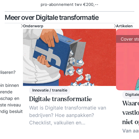
pro-abonnement twv €200,--
Meer over Digitale transformatie
Onderwerp
Artikelen
Cover st
aliseren?
ein binnen
Innovatie / transitie
turende
Digital
enschap en
Digitale transformatie
Waaro
gste niveau
Wat is Digitale transformatie van
dig besluit
vastl
bedrijven? Hoe aanpakken?
niet o
Checklist, valkuilen en
succesfactoren. Digitale
Van aa
transformatie is het