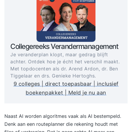
Collegereeks Verandermanagement
Je veranderplan klopt, maar gedrag blijft
achter. Ontdek hoe je écht het verschil maakt.
Met topdocenten als dr. Arend Ardon, dr. Ben
Tiggelaar en drs. Genieke Hertoghs.
9 colleges | direct toepasbaar | inclusief
boekenpakket | Meld je nu aan
Naast AI worden algoritmes vaak als AI bestempeld.
Denk aan een routeplanner die rekening houdt met
files of vertraging. Dat is geen echte AI maar een