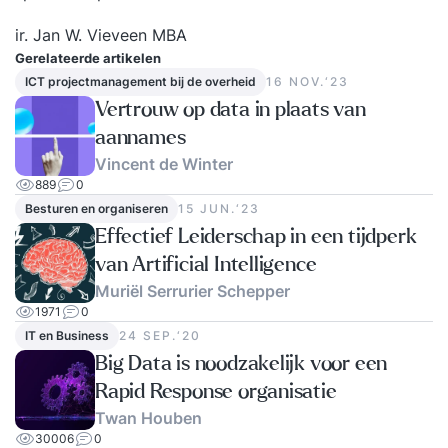
ir. Jan W. Vieveen MBA
Gerelateerde artikelen
ICT projectmanagement bij de overheid
16 NOV.‘23
Vertrouw op data in plaats van
aannames
Vincent de Winter
889
0
Besturen en organiseren
15 JUN.‘23
Effectief Leiderschap in een tijdperk
van Artificial Intelligence
Muriël Serrurier Schepper
1971
0
IT en Business
24 SEP.‘20
Big Data is noodzakelijk voor een
Rapid Response organisatie
Twan Houben
30006
0