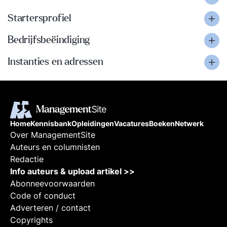
Startersprofiel
Bedrijfsbeëindiging
Instanties en adressen
Home
Kennisbank
Opleidingen
Vacatures
Boeken
Netwerk
Over ManagementSite
Auteurs en columnisten
Redactie
Info auteurs & upload artikel >>
Abonneevoorwaarden
Code of conduct
Adverteren / contact
Copyrights