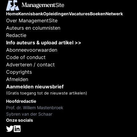
Home
Kennisbank
Opleidingen
Vacatures
Boeken
Netwerk
Over ManagementSite
Auteurs en columnisten
Redactie
Info auteurs & upload artikel >>
Abonneevoorwaarden
Code of conduct
Adverteren / contact
Copyrights
Afmelden
Aanmelden nieuwsbrief
(Gratis toegang tot de nieuwste artikelen)
Hoofdredactie
Prof. dr. Willem Mastenbroek
Sybren van der Schaar
Onze socials