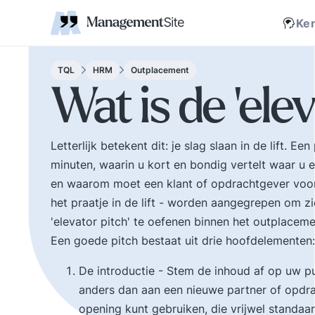
Coaching
Interne 
Financieel management
IT en Business
verantwoordelijkheid
businessmodel.
kleine letters ervoor en er is contact. Zijn webs
jonge leiding geven
Managem
Corporate communicatie
Ethiek, integriteit, moreel kompas
Kritische
Scholing
Non-prof
Disruptie
Kennism
samenwe
Ke
en bestuurlijke wijsheid.
Zelforganisatie 'klein
Ook de belangrijke
binnen groot'. De
bestuurlijke valkuilen
transitie naar een
TQL
HRM
Outplacement
zoals: verhuftering,
zelfsturende
Wat is de 'elev
bestuurlijke drukte,
organisatie. Distributi
organisatierot en het
van zeggenschap en
spel om poen en
verantwoordelijkheid
Letterlijk betekent dit: je slag slaan in de lift. E
prestige. Tips en
naar het laagste nive
minuten, waarin u kort en bondig vertelt waar u e
ideeen voor goed
in een organisatie wa
bestuur.
een vakkundig besluit
en waarom moet een klant of opdrachtgever voor
genomen kan worden
het praatje in de lift - worden aangegrepen om zi
'elevator pitch' te oefenen binnen het outplaceme
Een goede pitch bestaat uit drie hoofdelementen:
De introductie - Stem de inhoud af op uw pub
anders dan aan een nieuwe partner of opdra
opening kunt gebruiken, die vrijwel standaard