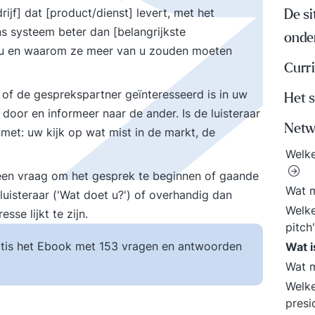
rijf] dat [product/dienst] levert, met het
De si
s systeem beter dan [belangrijkste
onde
ert u en waarom ze meer van u zouden moeten
Curri
jn of de gesprekspartner geïnteresseerd is in uw
Het s
t door en informeer naar de ander. Is de luisteraar
Netw
met: uw kijk op wat mist in de markt, de
Welke
et een vraag om het gesprek te beginnen of gaande
Wat 
luisteraar ('Wat doet u?') of overhandig dan
Welke
sse lijkt te zijn.
pitch
tis het Ebook met 153 vragen en antwoorden
Wat i
Wat m
Welke
presi