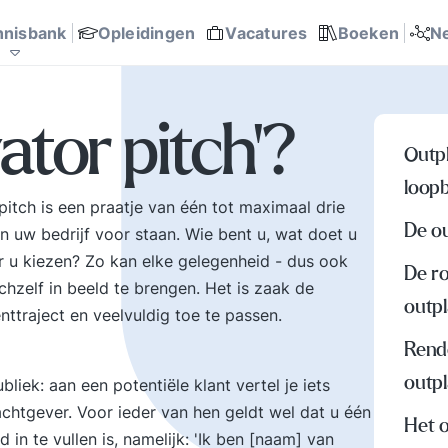
communicatie en
Probleemoplossing en
Overheid
teams
management
sport helpen.
p
ite? bertoverbeek.com
trendwatcher
almanak
ent modellen
Rijnlands Organiseren
 succesfactoren
 en werk
Ondernemingsplan, business
Talent ontwikkeling
it
anagement
rking
besluitvorming
147
185
168
0
0
0
629
0
151
0
nnisbank
Opleidingen
Vacatures
Boeken
N
onderwerpen, zoals
Organisatierot,
ef
Concurrentiekracht,
verhuftering en het spel
o
Corporate
om poen en prestige
p
communicatie, Digitale
zetten op het
k
ator pitch'?
e
transformatie,
verkeerde been. Hoe
v
Outpl
Leiderschap, Missie en
met al die
h
loop
visie Tips, tools, en
tegenstrijdige krachten
a
en pitch is een praatje van één tot maximaal drie
au
business cases voor
omgaan? Hier vindt u
u
De o
n uw bedrijf voor staan. Wie bent u, wat doet u
ar
beter managen en
een uitgebreid arsenaal
u
organiseren.
aan inzichten en
h
 u kiezen? Zo kan elke gelegenheid - dus ook
De ro
.
ervaringen over tal van
d
chzelf in beeld te brengen. Het is zaak de
outp
belangrijke
nttraject en veelvuldig toe te passen.
onderwerpen mbt mens
Rend
en werk.
outp
liek: aan een potentiële klant vertel je iets
chtgever. Voor ieder van hen geldt wel dat u één
Het 
 in te vullen is, namelijk: 'Ik ben [naam] van