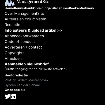
Home
Kennisbank
Opleidingen
Vacatures
Boeken
Netwerk
Over ManagementSite
Auteurs en columnisten
Redactie
Info auteurs & upload artikel >>
Abonneevoorwaarden
Code of conduct
Adverteren / contact
Copyrights
Afmelden
Aanmelden nieuwsbrief
(Gratis toegang tot de nieuwste artikelen)
Hoofdredactie
Prof. dr. Willem Mastenbroek
Sybren van der Schaar
Onze socials