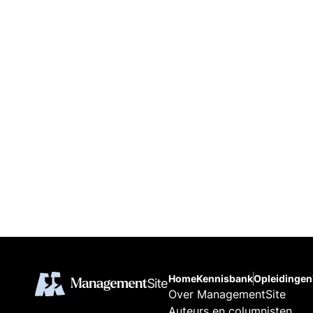
Home
Kennisbank
Opleidingen
Over ManagementSite
Auteurs en columnisten