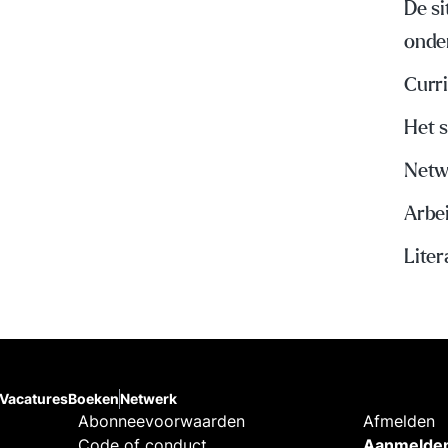
De si
onde
Curri
Het s
Netw
Arbe
Liter
Vacatures
Boeken
Netwerk
Abonneevoorwaarden
Afmelden
Code of conduct
Aanmelden