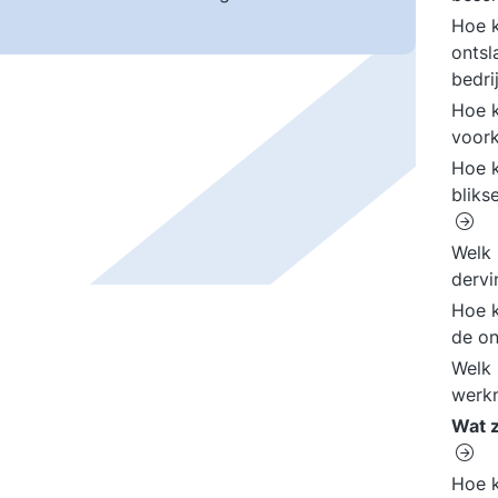
Hoe k
ontsl
bedri
Hoe k
voor
Hoe k
bliks
Welk 
dervi
Hoe k
de o
Welk 
werk
Wat z
Hoe k