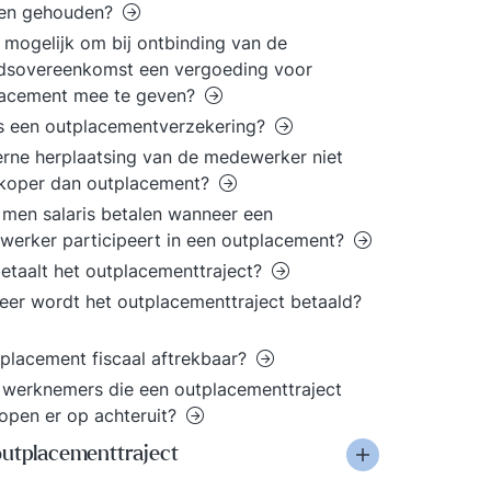
en gehouden?
t mogelijk om bij ontbinding van de
dsovereenkomst een vergoeding voor
lacement mee te geven?
s een outplacementverzekering?
terne herplaatsing van de medewerker niet
koper dan outplacement?
men salaris betalen wanneer een
erker participeert in een outplacement?
etaalt het outplacementtraject?
er wordt het outplacementtraject betaald?
tplacement fiscaal aftrekbaar?
werknemers die een outplacementtraject
open er op achteruit?
outplacementtraject