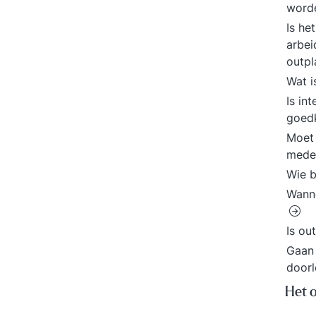
word
Is he
arbei
outp
Wat i
Is in
goed
Moet 
medew
Wie b
Wanne
Is ou
Gaan 
doorl
Het 