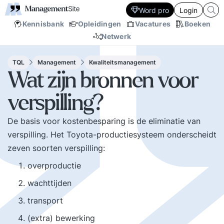
Word pro
Login
Kennisbank
Opleidingen
Vacatures
Boeken
Netwerk
TQL
Management
Kwaliteitsmanagement
Wat zijn bronnen voor
verspilling?
De basis voor kostenbesparing is de eliminatie van
verspilling. Het Toyota-productiesysteem onderscheidt
zeven soorten verspilling:
overproductie
wachttijden
transport
(extra) bewerking