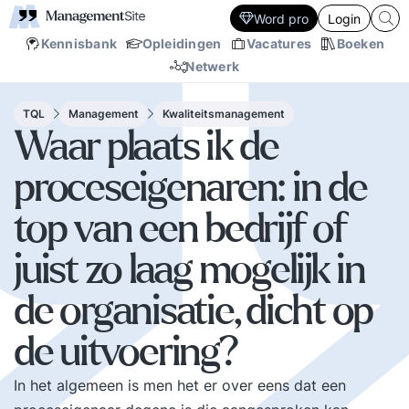
Word pro
Login
Kennisbank
Opleidingen
Vacatures
Boeken
Netwerk
TQL
Management
Kwaliteitsmanagement
Waar plaats ik de
proceseigenaren: in de
top van een bedrijf of
juist zo laag mogelijk in
de organisatie, dicht op
de uitvoering?
In het algemeen is men het er over eens dat een