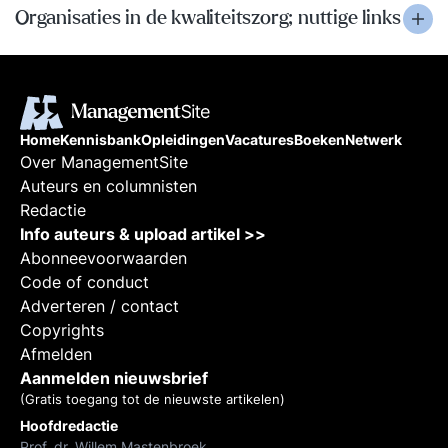
Organisaties in de kwaliteitszorg; nuttige links
Home
Kennisbank
Opleidingen
Vacatures
Boeken
Netwerk
Over ManagementSite
Auteurs en columnisten
Redactie
Info auteurs & upload artikel >>
Abonneevoorwaarden
Code of conduct
Adverteren / contact
Copyrights
Afmelden
Aanmelden nieuwsbrief
(Gratis toegang tot de nieuwste artikelen)
Hoofdredactie
Prof. dr. Willem Mastenbroek