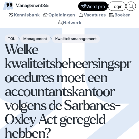
Word pro
Login
Kennisbank
Opleidingen
Vacatures
Boeken
Netwerk
TQL
Management
Kwaliteitsmanagement
Welke
kwaliteitsbeheersingspr
ocedures moet een
accountantskantoor
volgens de Sarbanes-
Oxley Act geregeld
hebben?