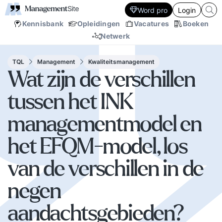
Word pro
Login
Kennisbank
Opleidingen
Vacatures
Boeken
Netwerk
TQL
Management
Kwaliteitsmanagement
Wat zijn de verschillen
tussen het INK
managementmodel en
het EFQM-model, los
van de verschillen in de
negen
aandachtsgebieden?