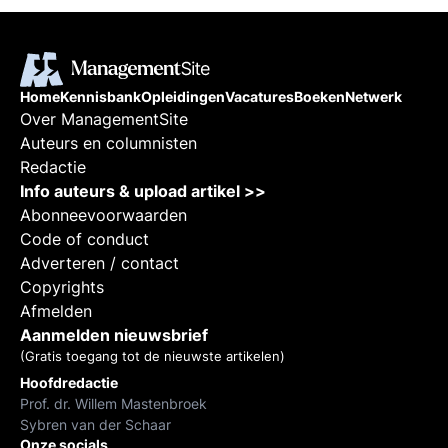
Home
Kennisbank
Opleidingen
Vacatures
Boeken
Netwerk
Over ManagementSite
Auteurs en columnisten
Redactie
Info auteurs & upload artikel >>
Abonneevoorwaarden
Code of conduct
Adverteren / contact
Copyrights
Afmelden
Aanmelden nieuwsbrief
(Gratis toegang tot de nieuwste artikelen)
Hoofdredactie
Prof. dr. Willem Mastenbroek
Sybren van der Schaar
Onze socials