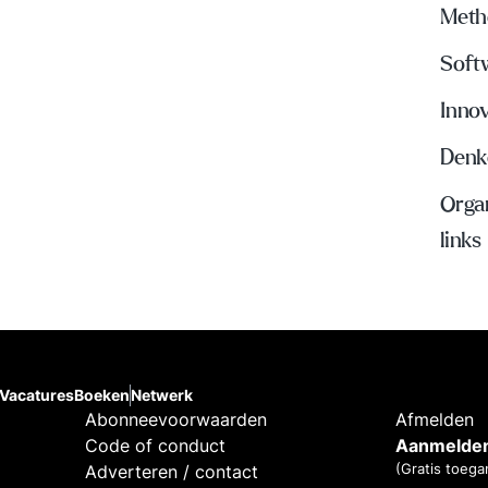
Meth
Soft
Inno
Denke
Organ
links
Vacatures
Boeken
Netwerk
Abonneevoorwaarden
Afmelden
Code of conduct
Aanmelden
(Gratis toega
Adverteren / contact