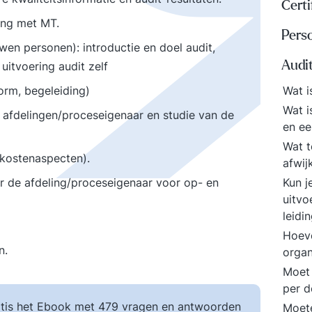
Certi
ing met MT.
Perso
wen personen): introductie en doel audit,
Audi
uitvoering audit zelf
orm, begeleiding)
Wat i
Wat i
 afdelingen/proceseigenaar en studie van de
en ee
Wat t
tskostenaspecten).
afwij
r de afdeling/proceseigenaar voor op- en
Kun j
uitvo
leidi
Hoeve
n.
orga
Moet 
per d
tis het Ebook met 479 vragen en antwoorden
Moete