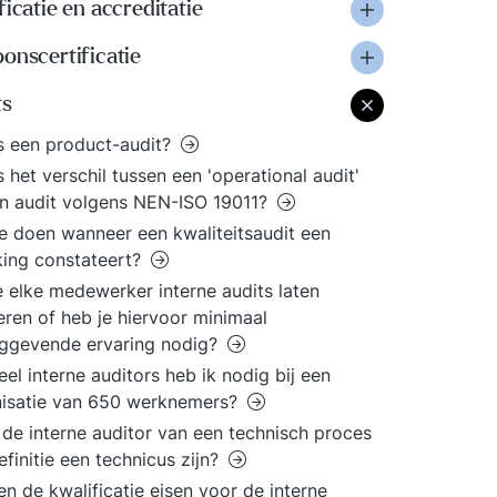
ficatie en accreditatie
onscertificatie
ts
s een product-audit?
s het verschil tussen een 'operational audit'
n audit volgens NEN-ISO 19011?
e doen wanneer een kwaliteitsaudit een
king constateert?
e elke medewerker interne audits laten
eren of heb je hiervoor minimaal
nggevende ervaring nodig?
el interne auditors heb ik nodig bij een
nisatie van 650 werknemers?
de interne auditor van een technisch proces
efinitie een technicus zijn?
n de kwalificatie eisen voor de interne