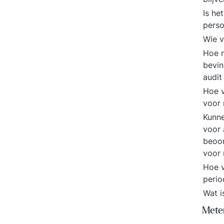
Is he
perso
Wie v
Hoe r
bevin
audi
Hoe v
voor 
Kunne
voor 
beoor
voor
Hoe v
perio
Wat i
Meten