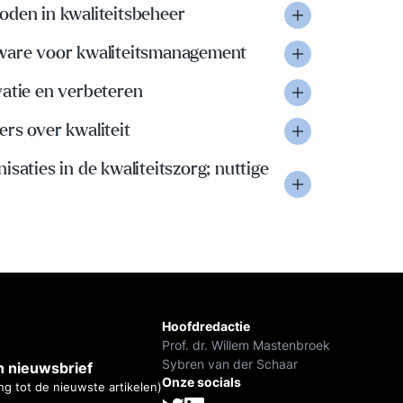
oden in kwaliteitsbeheer
ware voor kwaliteitsmanagement
vatie en verbeteren
rs over kwaliteit
isaties in de kwaliteitszorg; nuttige
Hoofdredactie
Prof. dr. Willem Mastenbroek
Sybren van der Schaar
 nieuwsbrief
Onze socials
ng tot de nieuwste artikelen)