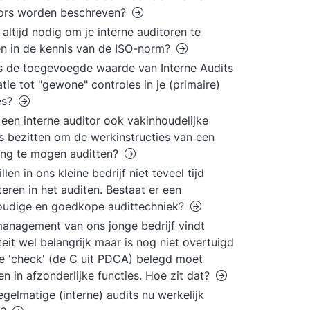
tors worden beschreven?
t altijd nodig om je interne auditoren te
en in de kennis van de ISO-norm?
s de toegevoegde waarde van Interne Audits
latie tot "gewone" controles in je (primaire)
es?
een interne auditor ook vakinhoudelijke
s bezitten om de werkinstructies van een
ing te mogen auditten?
llen in ons kleine bedrijf niet teveel tijd
teren in het auditen. Bestaat er een
oudige en goedkope audittechniek?
anagement van ons jonge bedrijf vindt
teit wel belangrijk maar is nog niet overtuigd
e 'check' (de C uit PDCA) belegd moet
n in afzonderlijke functies. Hoe zit dat?
regelmatige (interne) audits nu werkelijk