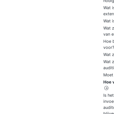
nodi
Wat i
exter
Wat 
Wat z
van e
Hoe b
voor
Wat z
Wat z
audit
Moet 
Hoe v
Is he
invoe
audit
blijv