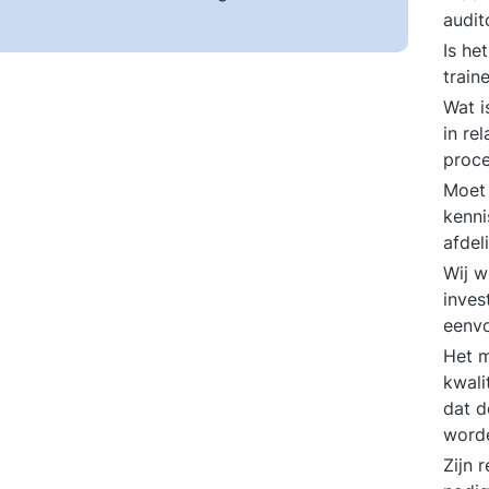
audi
Is he
train
Wat i
in re
proc
Moet 
kenni
afdel
Wij wi
inves
eenv
Het m
kwali
dat d
worde
Zijn 