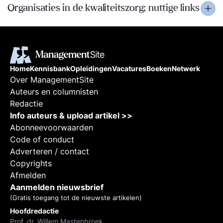
Organisaties in de kwaliteitszorg; nuttige links
Home
Kennisbank
Opleidingen
Vacatures
Boeken
Netwerk
Over ManagementSite
Auteurs en columnisten
Redactie
Info auteurs & upload artikel >>
Abonneevoorwaarden
Code of conduct
Adverteren / contact
Copyrights
Afmelden
Aanmelden nieuwsbrief
(Gratis toegang tot de nieuwste artikelen)
Hoofdredactie
Prof. dr. Willem Mastenbroek