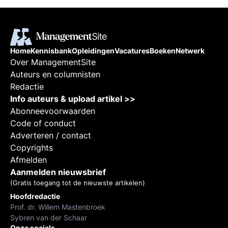
Home
Kennisbank
Opleidingen
Vacatures
Boeken
Netwerk
Over ManagementSite
Auteurs en columnisten
Redactie
Info auteurs & upload artikel >>
Abonneevoorwaarden
Code of conduct
Adverteren / contact
Copyrights
Afmelden
Aanmelden nieuwsbrief
(Gratis toegang tot de nieuwste artikelen)
Hoofdredactie
Prof. dr. Willem Mastenbroek
Sybren van der Schaar
Onze socials