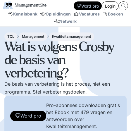
Word pro
Login
Kennisbank
Opleidingen
Vacatures
Boeken
Netwerk
TQL
Management
Kwaliteitsmanagement
Wat is volgens Crosby
de basis van
verbetering?
De basis van verbetering is het proces, niet een
programma. Stel verbeteringsdoelen.
Pro-abonnees downloaden gratis
het Ebook met 479 vragen en
Word pro
antwoorden over
Kwaliteitsmanagement.