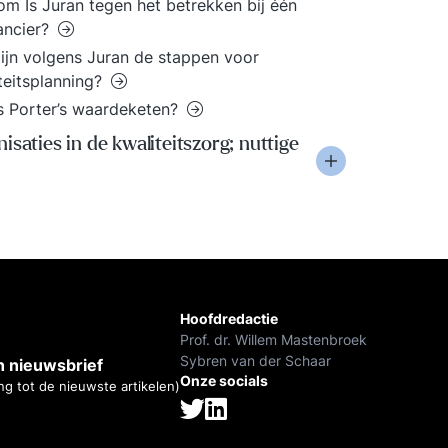
m Is Juran tegen het betrekken bij één
ancier?
ijn volgens Juran de stappen voor
teitsplanning?
s Porter’s waardeketen?
isaties in de kwaliteitszorg; nuttige
Hoofdredactie
Prof. dr. Willem Mastenbroek
Sybren van der Schaar
 nieuwsbrief
Onze socials
ng tot de nieuwste artikelen)