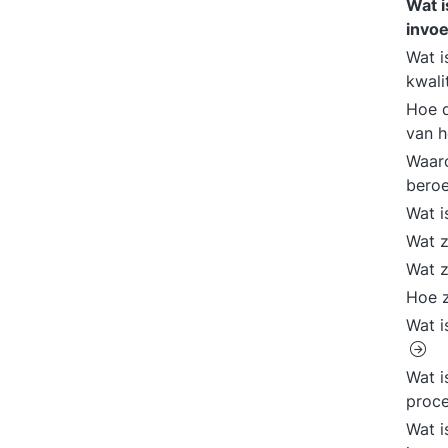
Wat i
invoe
Wat i
kwali
Hoe d
van h
Waar
bero
Wat i
Wat z
Wat z
Hoe z
Wat i
Wat i
proc
Wat i