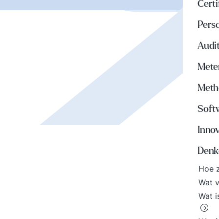
Certi
Perso
Audi
Meten
Meth
Soft
Inno
Denke
Hoe z
Wat v
Wat i