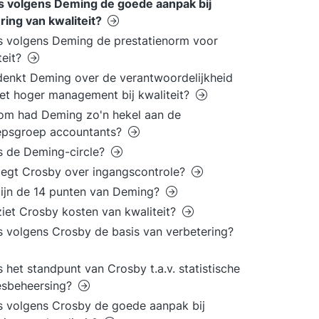
s volgens Deming de goede aanpak bij
ring van kwaliteit?
s volgens Deming de prestatienorm voor
teit?
enkt Deming over de verantwoordelijkheid
et hoger management bij kwaliteit?
om had Deming zo'n hekel aan de
epsgroep accountants?
s de Deming-circle?
egt Crosby over ingangscontrole?
ijn de 14 punten van Deming?
iet Crosby kosten van kwaliteit?
s volgens Crosby de basis van verbetering?
s het standpunt van Crosby t.a.v. statistische
esbeheersing?
s volgens Crosby de goede aanpak bij