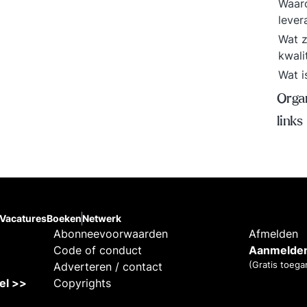
Waaro
lever
Wat z
kwali
Wat i
Organ
links
Vacatures
Boeken
Netwerk
Abonneevoorwaarden
Afmelden
Code of conduct
Aanmelden
(Gratis toega
Adverteren / contact
kel >>
Copyrights