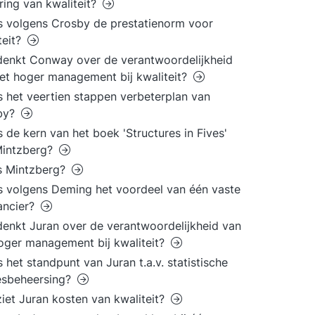
ring van kwaliteit?
s volgens Crosby de prestatienorm voor
teit?
enkt Conway over de verantwoordelijkheid
et hoger management bij kwaliteit?
s het veertien stappen verbeterplan van
by?
s de kern van het boek 'Structures in Fives'
Mintzberg?
s Mintzberg?
s volgens Deming het voordeel van één vaste
ancier?
enkt Juran over de verantwoordelijkheid van
oger management bij kwaliteit?
s het standpunt van Juran t.a.v. statistische
esbeheersing?
iet Juran kosten van kwaliteit?