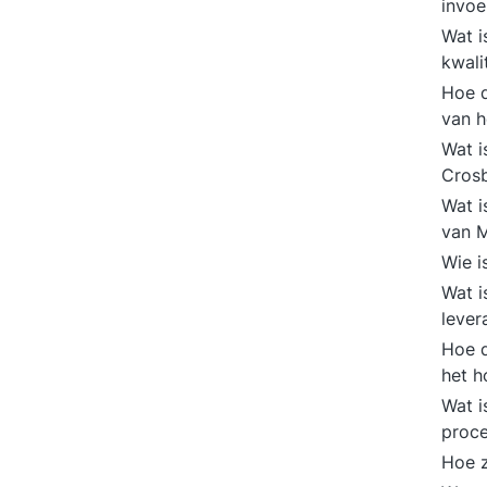
invoe
Wat i
kwali
Hoe d
van h
Wat i
Cros
Wat i
van 
Wie i
Wat i
lever
Hoe d
het h
Wat i
proc
Hoe z