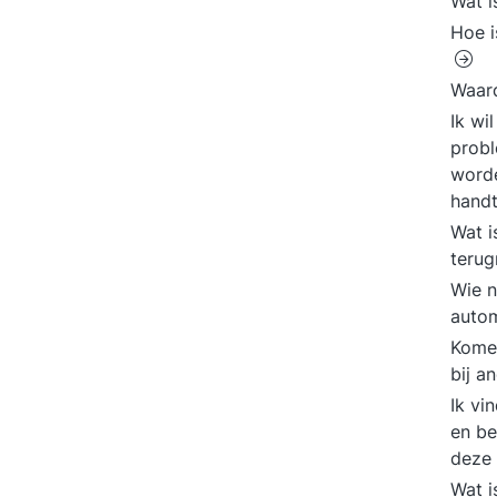
Wat 
Hoe i
Waard
Ik wi
probl
worde
hand
Wat i
terug
Wie n
autom
Komen
bij a
Ik vi
en b
deze
Wat i