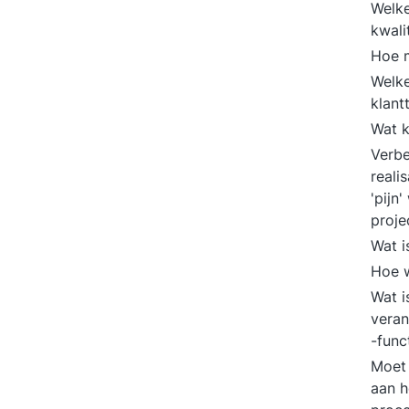
Welke
kwali
Hoe m
Welke
klant
Wat k
Verbe
reali
'pijn
proje
Wat i
Hoe w
Wat i
veran
-func
Moet 
aan h