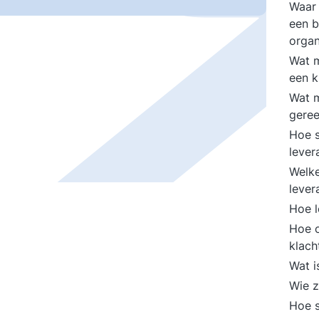
Waar 
een b
organ
Wat m
een k
Wat m
geree
Hoe s
lever
Welke
lever
Hoe l
Hoe o
klach
Wat i
Wie z
Hoe s