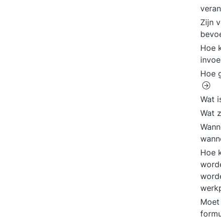
veran
Zijn 
bevo
Hoe k
invoe
Hoe g
Wat i
Wat z
Wanne
wanne
Hoe k
worde
worde
werkp
Moet 
formu