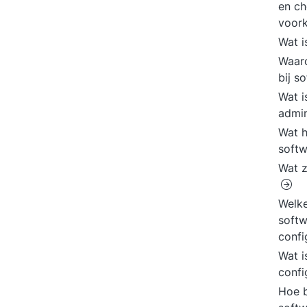
en ch
voor
Wat i
Waaro
bij s
Wat i
admin
Wat h
softw
Wat z
Welke
softw
conf
Wat i
confi
Hoe b