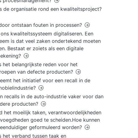
is procesmanagement?
s de organisatie rond een kwaliteitsproject?
oor ontstaan fouten in processen?
l ons kwaliteitssysteem digitaliseren. Een
eem is dat veel zaken ondertekend moeten
n. Bestaat er zoiets als een digitale
tekening?
s het belangrijkste reden voor het
roepen van defecte producten?
eemt het initiatief voor een recall in de
obielindustrie?
 recalls in de auto-industrie vaker voor dan
ndere producten?
nd het moeilijk taken, verantwoordelijkheden
evoegdheden goed te scheiden.Hoe kunnen
 eenduidiger geformuleerd worden?
s het verband tussen taak en