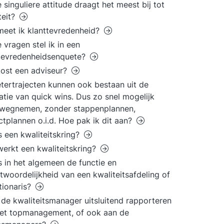
 singuliere attitude draagt het meest bij tot
teit?
eet ik klanttevredenheid?
 vragen stel ik in een
tevredenheidsenquete?
ost een adviseur?
tertrajecten kunnen ook bestaan uit de
satie van quick wins. Dus zo snel mogelijk
' wegnemen, zonder stappenplannen,
ctplannen o.i.d. Hoe pak ik dit aan?
s een kwaliteitskring?
erkt een kwaliteitskring?
s in het algemeen de functie en
twoordelijkheid van een kwaliteitsafdeling of
tionaris?
de kwaliteitsmanager uitsluitend rapporteren
et topmanagement, of ook aan de