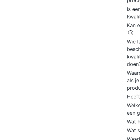
proc
Is ee
Kwali
Kan e
Wie l
besch
kwali
doen
Waaro
als j
produ
Heeft
Welke
een g
Wat h
Wat s
Waarb