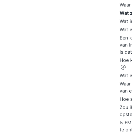
Waar 
Wat z
Wat i
Wat i
Een k
van I
is da
Hoe k
Wat i
Waar 
van 
Hoe s
Zou i
opste
Is FM
te on