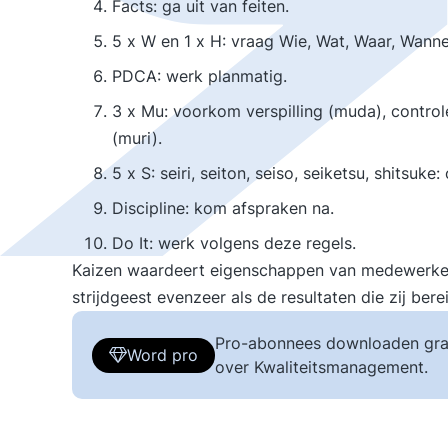
Facts: ga uit van feiten.
5 x W en 1 x H: vraag Wie, Wat, Waar, Wann
PDCA: werk planmatig.
3 x Mu: voorkom verspilling (muda), control
(muri).
5 x S: seiri, seiton, seiso, seiketsu, shitsuk
Discipline: kom afspraken na.
Do It: werk volgens deze regels.
Kaizen waardeert eigenschappen van medewerkers a
strijdgeest evenzeer als de resultaten die zij bere
Pro-abonnees downloaden gra
Word pro
over Kwaliteitsmanagement.