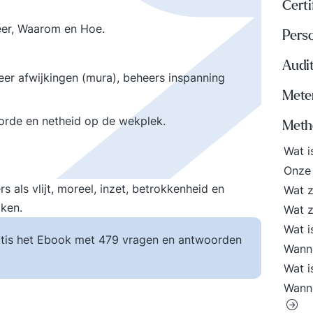
Certi
eer, Waarom en Hoe.
Perso
Audi
eer afwijkingen (mura), beheers inspanning
Meten
e: orde en netheid op de wekplek.
Meth
Wat i
Onze 
ls vlijt, moreel, inzet, betrokkenheid en
Wat z
iken.
Wat z
Wat 
tis het Ebook met 479 vragen en antwoorden
Wanne
Wat i
Wanne