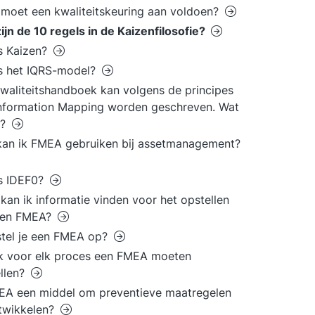
moet een kwaliteitskeuring aan voldoen?
ijn de 10 regels in de Kaizenfilosofie?
s Kaizen?
s het IQRS-model?
waliteitshandboek kan volgens de principes
nformation Mapping worden geschreven. Wat
t?
an ik FMEA gebruiken bij assetmanagement?
s IDEF0?
kan ik informatie vinden voor het opstellen
een FMEA?
tel je een FMEA op?
k voor elk proces een FMEA moeten
llen?
EA een middel om preventieve maatregelen
twikkelen?