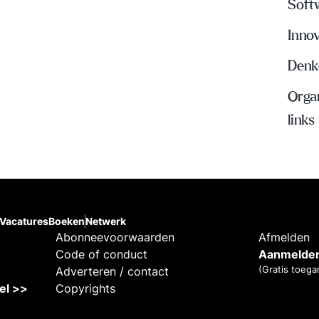
Soft
Inno
Denke
Organ
links
Vacatures
Boeken
Netwerk
Abonneevoorwaarden
Afmelden
Code of conduct
Aanmelden
(Gratis toega
Adverteren / contact
kel >>
Copyrights