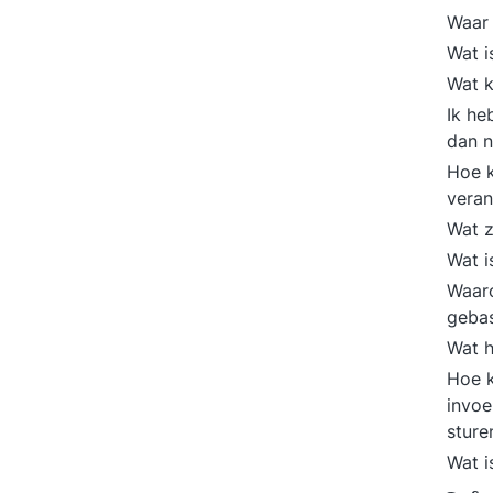
Waar
Wat i
Wat 
Ik he
dan n
Hoe k
vera
Wat z
Wat 
Waaro
geba
Wat 
Hoe k
invoe
stur
Wat i