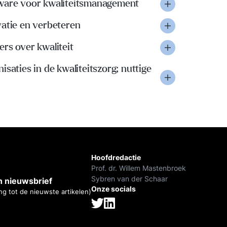
ware voor kwaliteitsmanagement
vatie en verbeteren
rs over kwaliteit
isaties in de kwaliteitszorg; nuttige
Hoofdredactie
Prof. dr. Willem Mastenbroek
Sybren van der Schaar
 nieuwsbrief
Onze socials
ng tot de nieuwste artikelen)