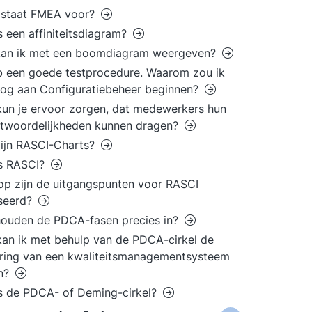
 staat FMEA voor?
s een affiniteitsdiagram?
kan ik met een boomdiagram weergeven?
b een goede testprocedure. Waarom zou ik
og aan Configuratiebeheer beginnen?
un je ervoor zorgen, dat medewerkers hun
ntwoordelijkheden kunnen dragen?
ijn RASCI-Charts?
is RASCI?
p zijn de uitgangspunten voor RASCI
seerd?
houden de PDCA-fasen precies in?
an ik met behulp van de PDCA-cirkel de
ring van een kwaliteitsmanagementsysteem
en?
s de PDCA- of Deming-cirkel?