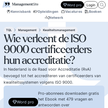
Word pro
Login
Kennisbank
Opleidingen
Vacatures
Boeken
Netwerk
TQL
Management
Kwaliteitsmanagement
Wie verleent de ISO
9000 certificeerders
hun accreditatie?
In Nederland is de Raad voor Accreditatie (RvA)
bevoegd tot het accrediteren van certificeerders van
kwaliteitssystemen volgens ISO 9000.
Pro-abonnees downloaden gratis
het Ebook met 479 vragen en
Word pro
antwoorden over