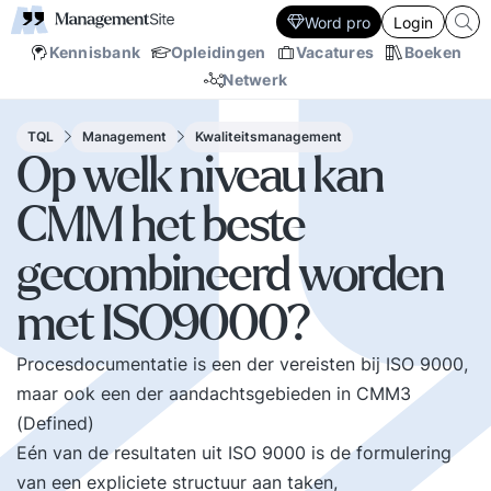
Word pro
Login
Kennisbank
Opleidingen
Vacatures
Boeken
Netwerk
TQL
Management
Kwaliteitsmanagement
Op welk niveau kan
CMM het beste
gecombineerd worden
met ISO9000?
Procesdocumentatie is een der vereisten bij ISO 9000,
maar ook een der aandachtsgebieden in CMM3
(Defined)
Eén van de resultaten uit ISO 9000 is de formulering
van een expliciete structuur aan taken,