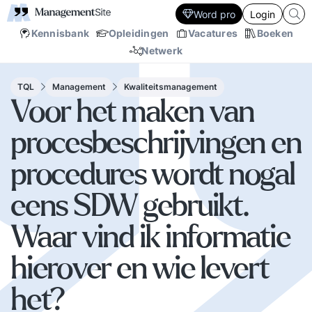
Word pro
Login
Kennisbank
Opleidingen
Vacatures
Boeken
Netwerk
TQL
Management
Kwaliteitsmanagement
Voor het maken van
procesbeschrijvingen en
procedures wordt nogal
eens SDW gebruikt.
Waar vind ik informatie
hierover en wie levert
het?