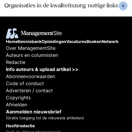
Organisaties in de kwaliteitszorg; nuttige links
Home
Kennisbank
Opleidingen
Vacatures
Boeken
Netwerk
Over ManagementSite
Auteurs en columnisten
Redactie
Info auteurs & upload artikel >>
Abonneevoorwaarden
Code of conduct
Adverteren / contact
Copyrights
Afmelden
Aanmelden nieuwsbrief
(Gratis toegang tot de nieuwste artikelen)
Hoofdredactie
Prof. dr. Willem Mastenbroek