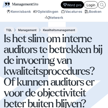
Word pro
Login
Kennisbank
Opleidingen
Vacatures
Boeken
Netwerk
TQL
Management
Kwaliteitsmanagement
Is het slim om interne
auditors te betrekken bij
de invoering van
kwaliteitsprocedures?
Of kunnen auditors er
voor de objectiviteit
beter buiten blijven?