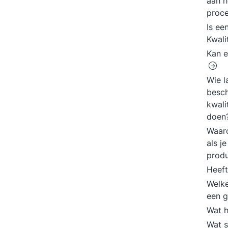
aan h
proc
Is ee
Kwali
Kan e
Wie l
besch
kwali
doen
Waaro
als j
produ
Heeft
Welke
een g
Wat h
Wat s