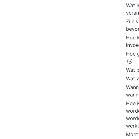
Wat i
veran
Zijn 
bevo
Hoe k
invoe
Hoe g
Wat i
Wat z
Wanne
wanne
Hoe k
worde
worde
werkp
Moet 