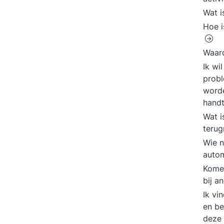
Wat 
Hoe i
Waard
Ik wi
probl
worde
hand
Wat i
terug
Wie n
autom
Komen
bij a
Ik vi
en b
deze