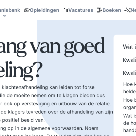
communicatie en
Probleemoplossing en
Overheid
teams
management
sport helpen.
p
ite? bertoverbeek.com
trendwatcher
almanak
ent modellen
Rijnlands Organiseren
 succesfactoren
 en werk
Ondernemingsplan, business
Talent ontwikkeling
it
anagement
rking
besluitvorming
145
185
168
0
0
0
618
0
151
0
nnisbank
Opleidingen
Vacatures
Boeken
N
onderwerpen, zoals
Organisatierot,
ef
Concurrentiekracht,
verhuftering en het spel
o
Corporate
om poen en prestige
p
communicatie, Digitale
zetten op het
k
lang van goed
e
transformatie,
verkeerde been. Hoe
v
Wat i
Leiderschap, Missie en
met al die
h
visie Tips, tools, en
tegenstrijdige krachten
a
Kwali
ling?
au
business cases voor
omgaan? Hier vindt u
u
ar
beter managen en
een uitgebreid arsenaal
u
Kwali
organiseren.
aan inzichten en
h
Hoe k
.
ervaringen over tal van
d
klachtenafhandeling kan leiden tot forse
helde
belangrijke
 die de moeite nemen om te klagen bieden dus
Hoe b
onderwerpen mbt mens
ook op versteviging en uitbouw van de relatie.
organ
en werk.
n de klagers tevreden over de afhandeling van zijn
Wat i
 positief beeld van.
de ho
ing op in de algemene voorwaarden. Noem
hand