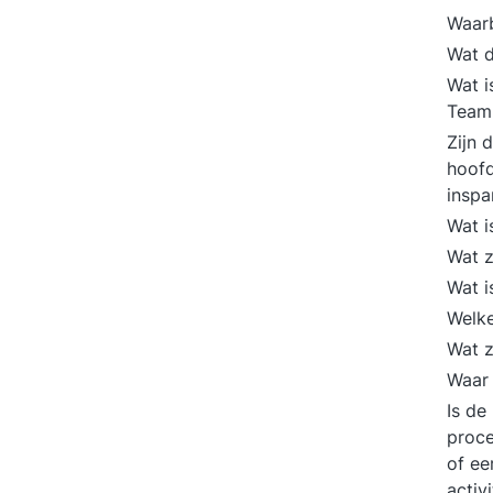
Waarb
Wat d
Wat i
Team 
Zijn 
hoofd
insp
Wat i
Wat z
Wat i
Welke
Wat z
Waar 
Is de
proce
of ee
activ