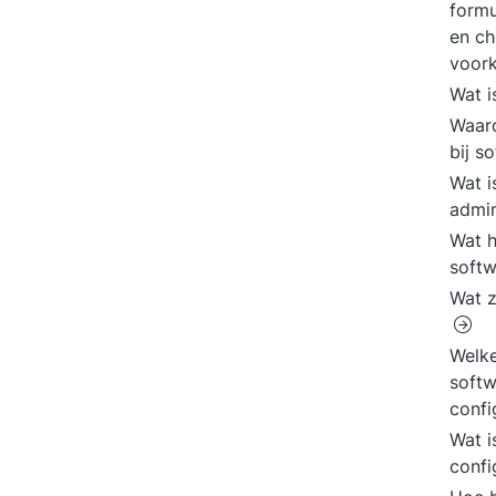
formu
en ch
voor
Wat i
Waaro
bij s
Wat i
admin
Wat h
softw
Wat z
Welke
softw
conf
Wat i
confi