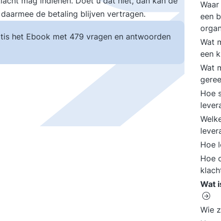
klacht mag indienen. Doet u dat niet, dan kan de
Waar 
 daarmee de betaling blijven vertragen.
een b
organ
tis het Ebook met 479 vragen en antwoorden
Wat m
een k
Wat m
geree
Hoe s
lever
Welke
lever
Hoe l
Hoe o
klach
Wat i
Wie z