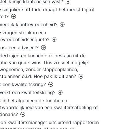
tel ik mijn klanteneisen vast?
 singuliere attitude draagt het meest bij tot
teit?
eet ik klanttevredenheid?
 vragen stel ik in een
tevredenheidsenquete?
ost een adviseur?
tertrajecten kunnen ook bestaan uit de
satie van quick wins. Dus zo snel mogelijk
' wegnemen, zonder stappenplannen,
ctplannen o.i.d. Hoe pak ik dit aan?
s een kwaliteitskring?
erkt een kwaliteitskring?
s in het algemeen de functie en
twoordelijkheid van een kwaliteitsafdeling of
tionaris?
de kwaliteitsmanager uitsluitend rapporteren