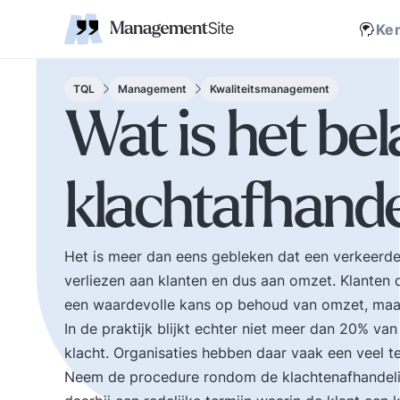
Coaching
Interne 
Financieel management
IT en Business
verantwoordelijkheid
businessmodel.
kleine letters ervoor en er is contact. Zijn webs
jonge leiding geven
Managem
Corporate communicatie
Ethiek, integriteit, moreel kompas
Kritische
Scholing
Non-prof
Disruptie
Kennism
samenwe
Ke
en bestuurlijke wijsheid.
Zelforganisatie 'klein
Ook de belangrijke
binnen groot'. De
bestuurlijke valkuilen
transitie naar een
TQL
Management
Kwaliteitsmanagement
zoals: verhuftering,
zelfsturende
Wat is het be
bestuurlijke drukte,
organisatie. Distributi
organisatierot en het
van zeggenschap en
spel om poen en
verantwoordelijkheid
klachtafhande
prestige. Tips en
naar het laagste nive
ideeen voor goed
in een organisatie wa
bestuur.
een vakkundig besluit
genomen kan worden
Het is meer dan eens gebleken dat een verkeerde 
verliezen aan klanten en dus aan omzet. Klanten
een waardevolle kans op behoud van omzet, maar 
In de praktijk blijkt echter niet meer dan 20% va
klacht. Organisaties hebben daar vaak een veel te
Neem de procedure rondom de klachtenafhandel