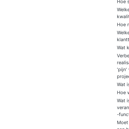
Hoe s
Welke
kwali
Hoe m
Welke
klant
Wat k
Verbe
reali
'pijn
proje
Wat i
Hoe w
Wat i
veran
-func
Moet 