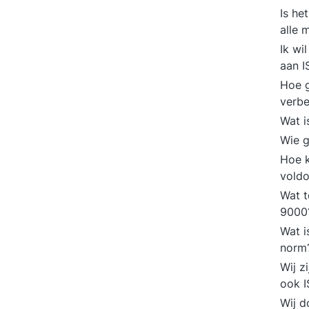
Is he
alle 
Ik wi
aan I
Hoe g
verbe
Wat i
Wie g
Hoe k
vold
Wat t
900
Wat i
norm
Wij z
ook 
Wij d