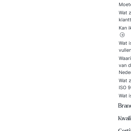
Moete
Wat z
klant
Kan i
Wat i
vulle
Waari
van d
Neder
Wat z
ISO 
Wat 
Bran
Kwali