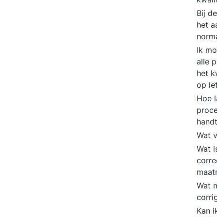
Bij d
het a
norm
Ik m
alle 
het k
op le
Hoe l
proce
hand
Wat 
Wat i
corre
maat
Wat m
corri
Kan i