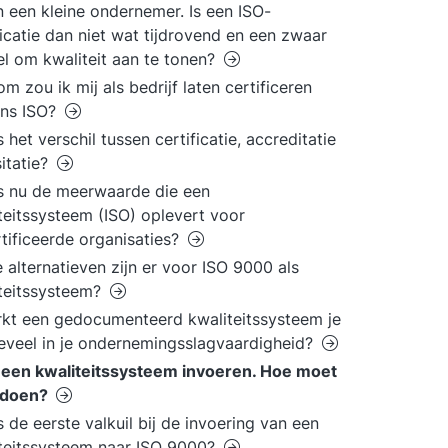
n een kleine ondernemer. Is een ISO-
ficatie dan niet wat tijdrovend en een zwaar
l om kwaliteit aan te tonen?
m zou ik mij als bedrijf laten certificeren
ens ISO?
s het verschil tussen certificatie, accreditatie
sitatie?
s nu de meerwaarde die een
teitssysteem (ISO) oplevert voor
tificeerde organisaties?
 alternatieven zijn er voor ISO 9000 als
teitssysteem?
kt een gedocumenteerd kwaliteitssysteem je
teveel in je ondernemingsslagvaardigheid?
l een kwaliteitssysteem invoeren. Hoe moet
t doen?
s de eerste valkuil bij de invoering van een
teitssysteem naar ISO 9000?