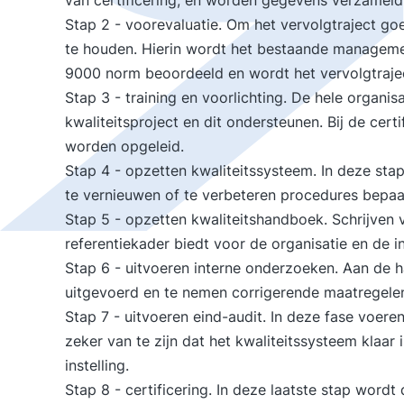
van certificering, en worden gegevens verzameld 
Stap 2 - voorevaluatie. Om het vervolgtraject goe
te houden. Hierin wordt het bestaande managem
9000 norm beoordeeld en wordt het vervolgtrajec
Stap 3 - training en voorlichting. De hele organ
kwaliteitsproject en dit ondersteunen. Bij de cert
worden opgeleid.
Stap 4 - opzetten kwaliteitssysteem. In deze st
te vernieuwen of te verbeteren procedures bepaa
Stap 5 - opzetten kwaliteitshandboek. Schrijven 
referentiekader biedt voor de organisatie en de i
Stap 6 - uitvoeren interne onderzoeken. Aan de h
uitgevoerd en te nemen corrigerende maatregelen
Stap 7 - uitvoeren eind-audit. In deze fase voere
zeker van te zijn dat het kwaliteitssysteem klaar
instelling.
Stap 8 - certificering. In deze laatste stap wordt