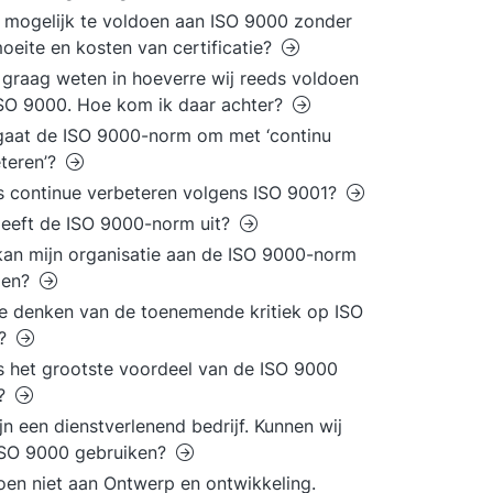
t mogelijk te voldoen aan ISO 9000 zonder
moeite en kosten van certificatie?
l graag weten in hoeverre wij reeds voldoen
SO 9000. Hoe kom ik daar achter?
aat de ISO 9000-norm om met ‘continu
teren’?
s continue verbeteren volgens ISO 9001?
eeft de ISO 9000-norm uit?
an mijn organisatie aan de ISO 9000-norm
oen?
e denken van de toenemende kritiek op ISO
0?
s het grootste voordeel van de ISO 9000
?
ijn een dienstverlenend bedrijf. Kunnen wij
ISO 9000 gebruiken?
oen niet aan Ontwerp en ontwikkeling.