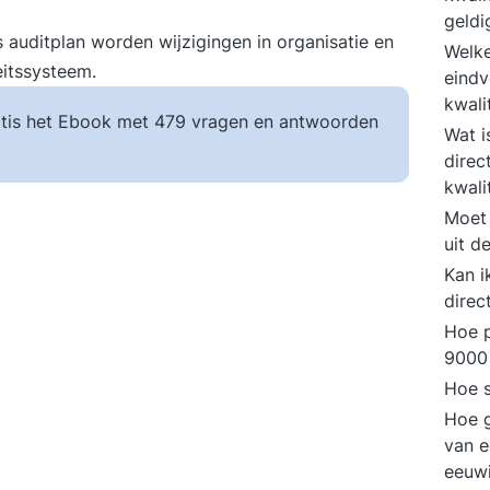
geldi
 auditplan worden wijzigingen in organisatie en
Welke
eitssysteem.
eindv
kwali
tis het Ebook met 479 vragen en antwoorden
Wat i
direc
kwali
Moet 
uit d
Kan i
direc
Hoe p
9000
Hoe s
Hoe g
van e
eeuwi