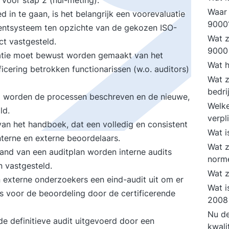
voor stap 2 (nul-meting).
Waar 
d in te gaan, is het belangrijk een voorevaluatie
900
entsysteem ten opzichte van de gekozen ISO-
Wat z
t vastgesteld.
9000
isatie moet bewust worden gemaakt van het
Wat h
ificering betrokken functionarissen (w.o. auditors)
Wat z
bedri
ap worden de processen beschreven en de nieuwe,
Welke
ld.
verpl
van het handboek, dat een volledig en consistent
Wat i
nterne en externe beoordelaars.
Wat z
and van een auditplan worden interne audits
norm
 vastgesteld.
Wat z
n externe onderzoekers een eind-audit uit om er
Wat i
 is voor de beoordeling door de certificerende
2008 
Nu de
 de definitieve audit uitgevoerd door een
kwali