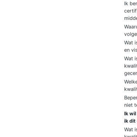
Ik be
certi
midde
Waaro
volg
Wat i
en vi
Wat i
kwali
gecer
Welke
kwali
Beper
niet 
Ik wi
ik di
Wat i
kwali