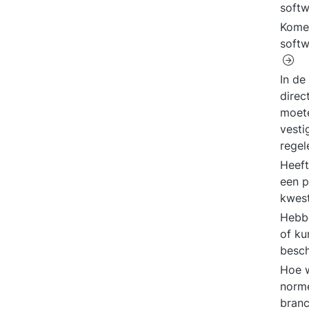
soft
Komen
softw
In de
direc
moete
vesti
rege
Heeft
een p
kwes
Hebbe
of ku
besch
Hoe w
norme
branc