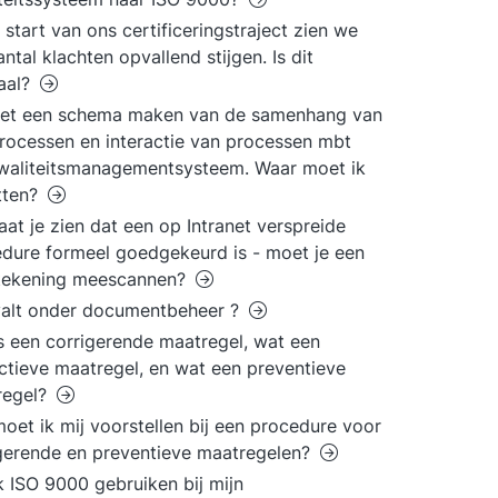
e start van ons certificeringstraject zien we
antal klachten opvallend stijgen. Is dit
aal?
oet een schema maken van de samenhang van
processen en interactie van processen mbt
waliteitsmanagementsysteem. Waar moet ik
tten?
aat je zien dat een op Intranet verspreide
dure formeel goedgekeurd is - moet je een
tekening meescannen?
valt onder documentbeheer ?
s een corrigerende maatregel, wat een
ctieve maatregel, en wat een preventieve
regel?
oet ik mij voorstellen bij een procedure voor
gerende en preventieve maatregelen?
k ISO 9000 gebruiken bij mijn