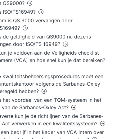
is QS9000?
is ISO/TS16949?
om is QS 9000 vervangen door
TS16949?
s de geldigheid van QS9000 nu deze is
angen door ISO/TS 16949?
un je voldoen aan de Veiligheids checklist
mers (VCA) en hoe snel kun je dat bereiken?
 kwaliteitsbeheersingsprocedures moet een
ntantskantoor volgens de Sarbanes-Oxley
geregeld hebben?
s het voordeel van een TQM-systeem in het
 van de Sarbanes-Oxley Act?
everre kun je de richtlijnen van de Sarbanes-
 Act verwerken in een kwaliteitssysteem?
een bedrijf in het kader van VCA intern over