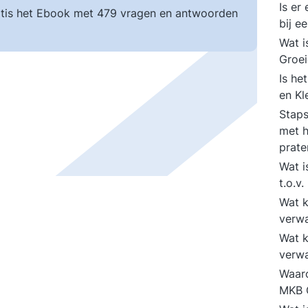
Is er
tis het Ebook met 479 vragen en antwoorden
bij e
Wat 
Groei
Is he
en Kl
Staps
met h
prat
Wat i
t.o.v
Wat k
verw
Wat k
verw
Waaro
MKB G