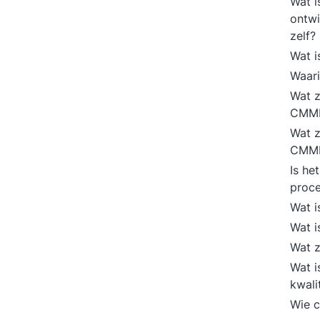
Wat i
ontwi
zelf?
Wat 
Waar
Wat z
CMMI
Wat z
CMMI
Is he
proce
Wat i
Wat 
Wat z
Wat i
kwali
Wie c