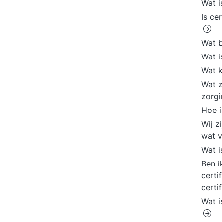
Wat 
Is ce
Wat 
Wat i
Wat k
Wat z
zorgi
Hoe i
Wij z
wat 
Wat 
Ben i
certi
certi
Wat 