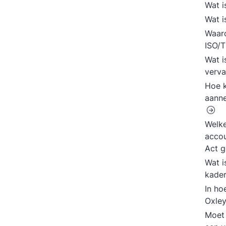
Wat 
Wat 
Waar
ISO/
Wat i
verv
Hoe k
aanne
Welke
accou
Act 
Wat i
kader
In ho
Oxley
Moet 