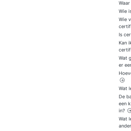
Waar 
Wie i
Wie v
certi
Is ce
Kan i
certi
Wat g
er ee
Hoeve
Wat l
De ba
een k
in?
Wat l
ander