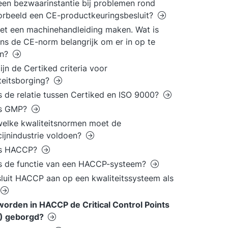
 een bezwaarinstantie bij problemen rond
orbeeld een CE-productkeuringsbesluit?
et een machinehandleiding maken. Wat is
ns de CE-norm belangrijk om er in op te
n?
ijn de Certiked criteria voor
teitsborging?
s de relatie tussen Certiked en ISO 9000?
is GMP?
elke kwaliteitsnormen moet de
ijnindustrie voldoen?
is HACCP?
s de functie van een HACCP-systeem?
luit HACCP aan op een kwaliteitssysteem als
orden in HACCP de Critical Control Points
) geborgd?