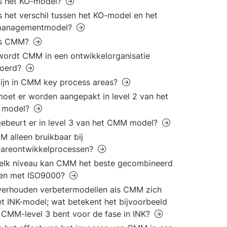
s het KO-model?
s het verschil tussen het KO-model en het
managementmodel?
is CMM?
ordt CMM in een ontwikkelorganisatie
voerd?
ijn in CMM key process areas?
oet er worden aangepakt in level 2 van het
model?
ebeurt er in level 3 van het CMM model?
M alleen bruikbaar bij
wareontwikkelprocessen?
elk niveau kan CMM het beste gecombineerd
en met ISO9000?
erhouden verbetermodellen als CMM zich
et INK-model; wat betekent het bijvoorbeeld
e CMM-level 3 bent voor de fase in INK?