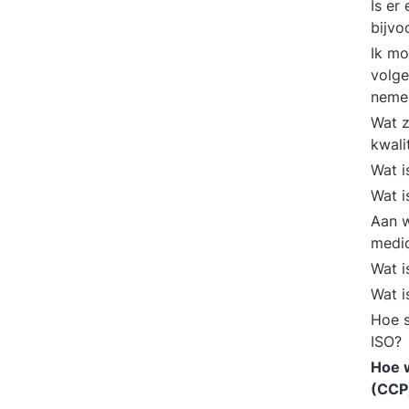
Is er
bijvo
Ik mo
volge
neme
Wat z
kwali
Wat i
Wat 
Aan w
medic
Wat 
Wat i
Hoe s
ISO?
Hoe w
(CCP