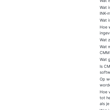
Wat i
Wat i
INK-
Wat 
Hoe w
inge
Wat z
Wat m
CMM 
Wat g
Is CM
soft
Op w
word
Hoe v
tot h
als j