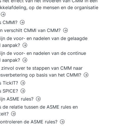
s het effect van het invoeren van CMM in een
kkelafdeling, op de mensen en de organisatie
is CMMI?
in verschilt CMMI van CMM?
ijn de voor- en nadelen van de gelaagde
 aanpak?
ijn de voor- en nadelen van de continue
 aanpak?
t zinvol over te stappen van CMM naar
sverbetering op basis van het CMMI?
s TickIT?
is SPICE?
ijn ASME rules?
s de relatie tussen de ASME rules en
teit?
ontroleren de ASME rules?