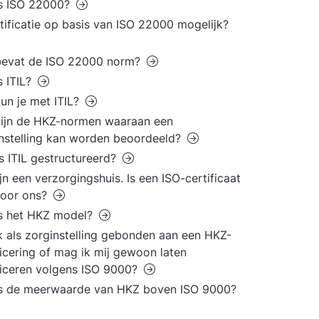
is ISO 22000?
rtificatie op basis van ISO 22000 mogelijk?
bevat de ISO 22000 norm?
s ITIL?
un je met ITIL?
ijn de HKZ-normen waaraan een
nstelling kan worden beoordeeld?
s ITIL gestructureerd?
ijn een verzorgingshuis. Is een ISO-certificaat
voor ons?
is het HKZ model?
k als zorginstelling gebonden aan een HKZ-
ficering of mag ik mij gewoon laten
ficeren volgens ISO 9000?
is de meerwaarde van HKZ boven ISO 9000?